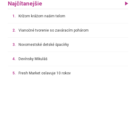
Najčítanejšie
1.
Krížom krážom našim telom
2.
Vianočné tvorenie so zaváracím pohárom
3.
Novomestské detské špacírky
4.
Devínsky Mikuláš
5.
Fresh Market oslavuje 10 rokov