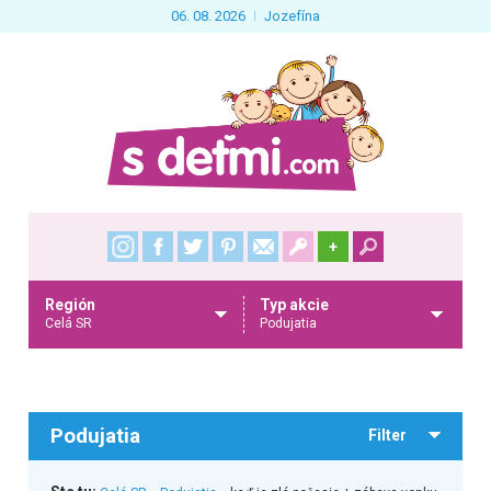
06. 08. 2026
Jozefína
+
Región
Typ akcie
Celá SR
Podujatia
Podujatia
Filter