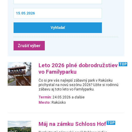
Zrušiť výber
Leto 2026 plné dobrodružstiev
TOP
vo Familyparku
Čo si pre vás najlepší zábavný park v Rakúsku
prichystal na novú sezónu 2026? Užite si rodinnú
zábavu aj toto leto vo Familyparku.
Termín:
24.05.2026 a ďalšie
Mesto:
Rakúsko
Máj na zámku Schloss Hof
TOP