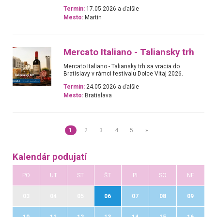
Termín:
17.05.2026 a ďalšie
Mesto:
Martin
Mercato Italiano - Taliansky trh
Mercato Italiano - Taliansky trh sa vracia do
Bratislavy v rámci festivalu Dolce Vitaj 2026.
Termín:
24.05.2026 a ďalšie
Mesto:
Bratislava
1
2
3
4
5
»
Kalendár podujatí
PO
UT
ST
ŠT
PI
SO
NE
03
04
05
06
07
08
09
10
11
12
13
14
15
16