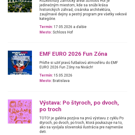
Rozkvitnutý zámocký areál Schloss Hof je
jedinečným miestom, kde sa snúbi krása
historických záhrad, cisárska architektúra,
zaujímavé dejiny a pestrý program pre všetky vekové
kategórie.
Termín:
17.05.2026 a ďalšie
Mesto:
Schloss Hof
EMF EURO 2026 Fun Zóna
Príďte si užiť pravú futbalovú atmosféru do EMF
EURO 2026 Fun Zóny na Nivách!
Termín:
15.05.2026
Mesto:
Bratislava
Výstava: Po štyroch, po dvoch,
po troch
TOTO! je galéria pozýva na prvú výstavu z cyklu Po
štyroch, po dvoch, po troch, ktorá poukazuje na to,
ako sa vyvíjala slovenská ilustrácia pre najmenšie
deti.