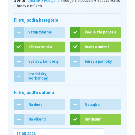
Ste tu:
Celá SR
»
Podujatia
» keď je zlé počasie + zábava vonku
+ hrady a múzeá
Filtruj podľa kategórie
vstup zdarma
keď je zlé počasie
zábava vonku
hrady a múzeá
výstavy, koncerty
burzy a jarmoky
prednášky,
workshopy
Filtruj podľa dátumu
Na dnes
Na zajtra
Na víkend
Iný dátum