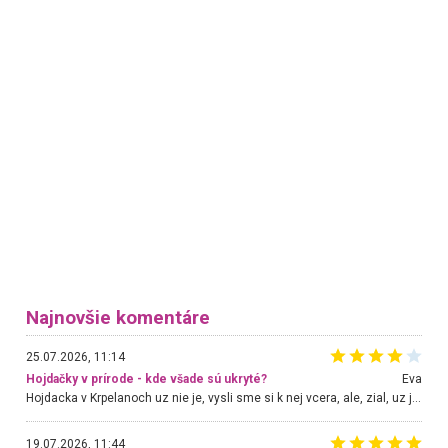
Najnovšie komentáre
25.07.2026, 11:14
Hojdačky v prírode - kde všade sú ukryté?
Eva
Hojdacka v Krpelanoch uz nie je, vysli sme si k nej vcera, ale, zial, uz je znicena. Ak sem planujete cestu len kvoli hojdacke, mozete si ju usetrit. Krasny vyhlad je tu vsak aj bez hojdacky :-)
19.07.2026, 11:44