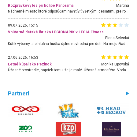
Rozprávkový les pri kolibe Panoráma
Martina
Nádherné miesto ktoré odporúčam navštíviť všetkými desiatimi, pre rodiny s deťmi, dôchodcom... Proste a jednoducho ozaj rozprávkový les.. určite ešte prídeme. Odniesli sme si na pamiatku krásne tričká,
09.07.2026, 15:15
Vnútorné detské ihrisko LEGIONARIK v LEGIA Fitness
Elena Selecká
Kútik výborný, ale hlučná hudba úplne nevhodná pre deti. Na moju žiadosť o aspoň sušenie nereagovali.
27.06.2026, 16:53
Letné kúpalisko Pezinok
. Monika Lipovská
Úžasné prostredie, napriek tomu, že je malé. Úžasná atmosféra. Voda fantastická a nádherná. Ľudí je pomerne veľa, ale su mili a ohľaduplní. Je veľmi zaujímavé sledovať, ako dokážu spolu športovať cudzí ľudia a bez ohľadu na vek. Vládne tu pohoda. Vnuka neviem dostať z vody. Ďakujem za krásny deň . Urcite sa sem vrátim. Jediný problém je s parkovaním, ale aj ten sa mi podarilo vyriešiť. Monika Bratislava
Partneri