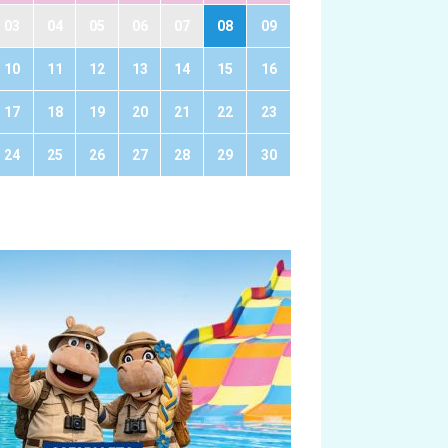
03
04
05
06
07
08
09
10
11
12
13
14
15
16
17
18
19
20
21
22
23
24
25
26
27
28
29
30