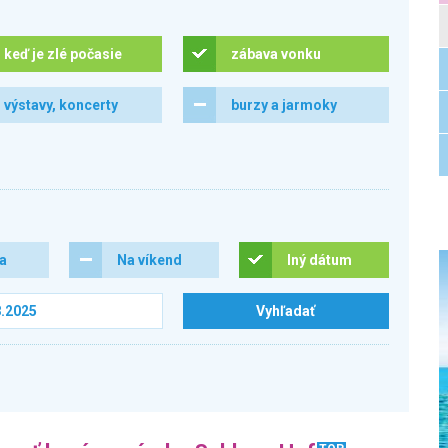
keď je zlé počasie
zábava vonku
výstavy, koncerty
burzy a jarmoky
ra
Na víkend
Iný dátum