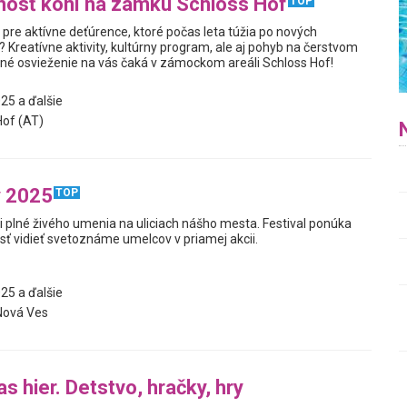
nosť koní na zámku Schloss Hof
TOP
pre aktívne deťúrence, ktoré počas leta túžia po nových
Kreatívne aktivity, kultúrny program, ale aj pohyb na čerstvom
né osvieženie na vás čaká v zámockom areáli Schloss Hof!
25 a ďalšie
of (AT)
y 2025
TOP
dni plné živého umenia na uliciach nášho mesta. Festival ponúka
osť vidieť svetoznáme umelcov v priamej akcii.
25 a ďalšie
Nová Ves
s hier. Detstvo, hračky, hry