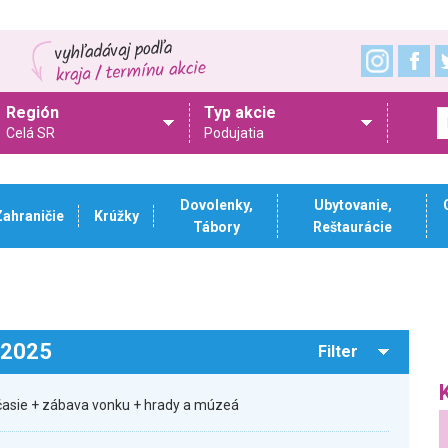
Región
Typ akcie
Celá SR
Podujatia
Dovolenky,
Ubytovanie,
Zahraničie
Krúžky
Tábory
Reštaurácie
.2025
Filter
očasie + zábava vonku + hrady a múzeá