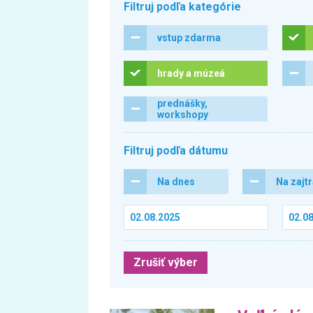
Filtruj podľa kategórie
vstup zdarma
hrady a múzeá
prednášky,
workshopy
Filtruj podľa dátumu
Na dnes
Na zajt
Zrušiť výber