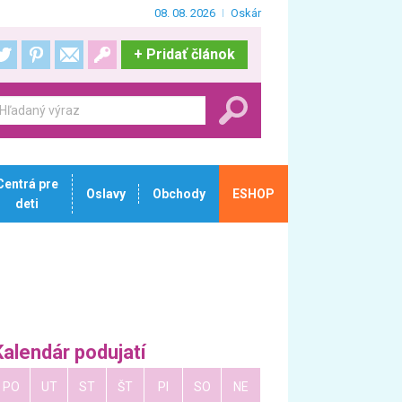
08. 08. 2026
Oskár
+
Pridať článok
Centrá pre
Oslavy
Obchody
ESHOP
deti
Kalendár podujatí
PO
UT
ST
ŠT
PI
SO
NE