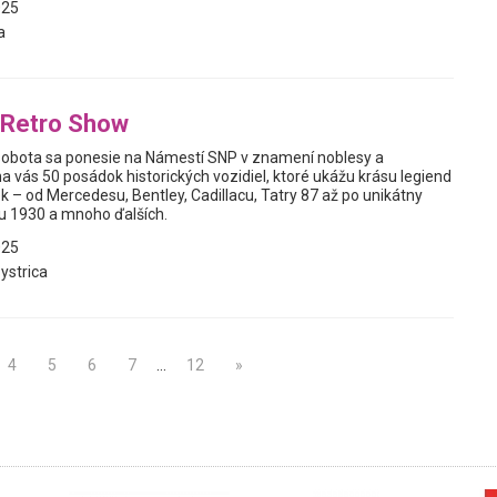
025
a
 Retro Show
sobota sa ponesie na Námestí SNP v znamení noblesy a
a vás 50 posádok historických vozidiel, ktoré ukážu krásu legiend
 – od Mercedesu, Bentley, Cadillacu, Tatry 87 až po unikátny
ku 1930 a mnoho ďalších.
025
ystrica
4
5
6
7
…
12
»