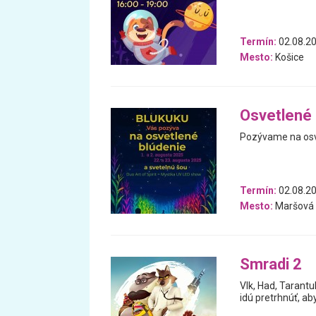
Termín:
02.08.2
Mesto:
Košice
Osvetlené 
Pozývame na osve
Termín:
02.08.20
Mesto:
Maršová
Smradi 2
Vlk, Had, Tarantul
idú pretrhnúť, aby