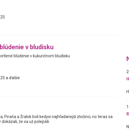
025
blúdenie v bludisku
tlené blúdenie v kukuričnom bludisku
2
25 a ďalšie
H
1
R
a, Piraňa a Žralok boli kedysi najhľadanejší zločinci, no teraz sa
 dokázali, že sa už polepšili.