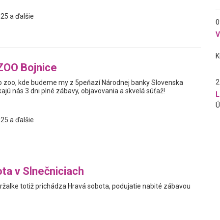
25 a ďalšie
0
ZOO Bojnice
2
 zoo, kde budeme my z 5peňazí Národnej banky Slovenska
kajú nás 3 dni plné zábavy, objavovania a skvelá súťaž!
L
25 a ďalšie
ta v Slnečniciach
ržalke totiž prichádza Hravá sobota, podujatie nabité zábavou