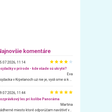
Najnovšie komentáre
5.07.2026, 11:14
ojdačky v prírode - kde všade sú ukryté?
Eva
Hojdacka v Krpelanoch uz nie je, vysli sme si k nej vcera, ale, zial, uz je znicena. Ak sem planujete cestu len kvoli hojdacke, mozete si ju usetrit. Krasny vyhlad je tu vsak aj bez hojdacky :-)
9.07.2026, 11:44
ozprávkový les pri kolibe Panoráma
Martina
Nádherné miesto ktoré odporúčam navštíviť všetkými desiatimi, pre rodiny s deťmi, dôchodcom... Proste a jednoducho ozaj rozprávkový les.. určite ešte prídeme. Odniesli sme si na pamiatku krásne tričká,