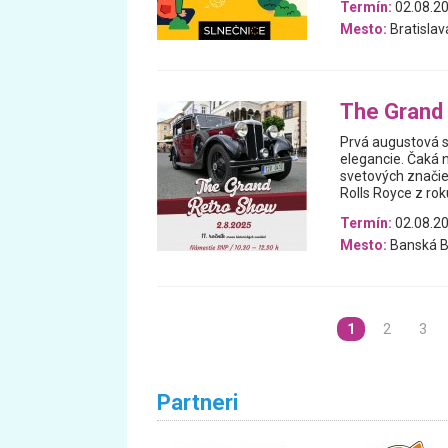
Termín:
02.08.2
Mesto:
Bratislav
The Grand
Prvá augustová 
elegancie. Čaká n
svetových značiek
Rolls Royce z ro
Termín:
02.08.2
Mesto:
Banská B
1
2
3
Partneri