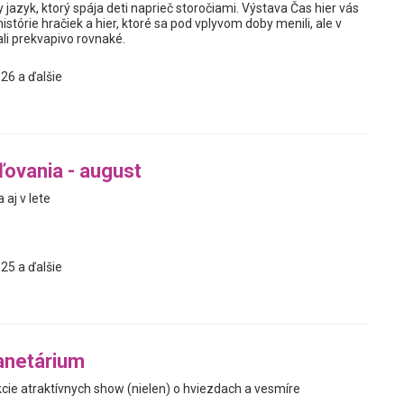
y jazyk, ktorý spája deti naprieč storočiami. Výstava Čas hier vás
istórie hračiek a hier, ktoré sa pod vplyvom doby menili, ale v
i prekvapivo rovnaké.
26 a ďalšie
ľovania - august
 aj v lete
25 a ďalšie
anetárium
kcie atraktívnych show (nielen) o hviezdach a vesmíre