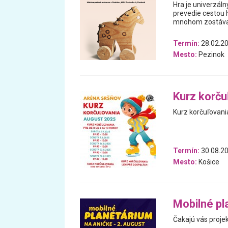
Hra je univerzáln
prevedie cestou h
mnohom zostával
Termín:
28.02.20
Mesto:
Pezinok
Kurz korču
Kurz korčuľovania
Termín:
30.08.20
Mesto:
Košice
Mobilné pl
Čakajú vás proje