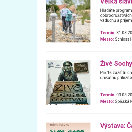
Veľká sláv
Hľadáte program 
dobrodružstvách? 
vzduchu a príjem
Termín:
31.08.20
Mesto:
Schloss H
Živé Soch
Príďte zažiť tri 
unikátnu príležit
Termín:
03.08.20
Mesto:
Spišská 
Výstava: Ča