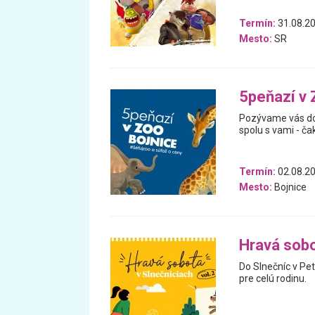
Termín:
31.08.20
Mesto:
SR
5peňazí v 
Pozývame vás do
spolu s vami - ča
Termín:
02.08.20
Mesto:
Bojnice
Hravá sobo
Do Slnečníc v Pet
pre celú rodinu.