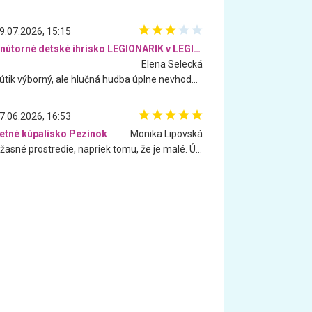
9.07.2026, 15:15
Vnútorné detské ihrisko LEGIONARIK v LEGIA Fitness
Elena Selecká
Kútik výborný, ale hlučná hudba úplne nevhodná pre deti. Na moju žiadosť o aspoň sušenie nereagovali.
7.06.2026, 16:53
etné kúpalisko Pezinok
. Monika Lipovská
Úžasné prostredie, napriek tomu, že je malé. Úžasná atmosféra. Voda fantastická a nádherná. Ľudí je pomerne veľa, ale su mili a ohľaduplní. Je veľmi zaujímavé sledovať, ako dokážu spolu športovať cudzí ľudia a bez ohľadu na vek. Vládne tu pohoda. Vnuka neviem dostať z vody. Ďakujem za krásny deň . Urcite sa sem vrátim. Jediný problém je s parkovaním, ale aj ten sa mi podarilo vyriešiť. Monika Bratislava