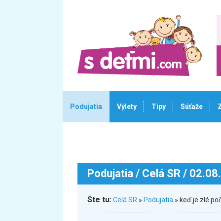
Podujatia
Výlety
Tipy
Súťaže
Podujatia
/ Celá SR / 02.08
Ste tu:
Celá SR
»
Podujatia
» keď je zlé p