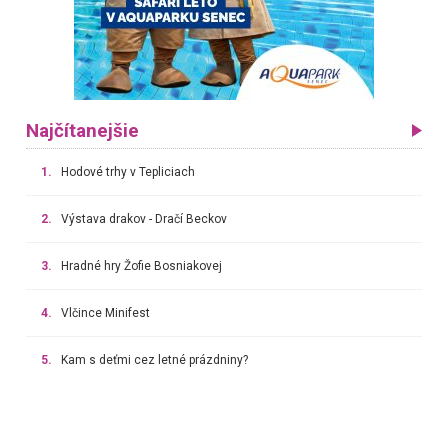
Najčítanejšie
1.
Hodové trhy v Tepliciach
2.
Výstava drakov - Dračí Beckov
3.
Hradné hry Žofie Bosniakovej
4.
Vlčince Minifest
5.
Kam s deťmi cez letné prázdniny?