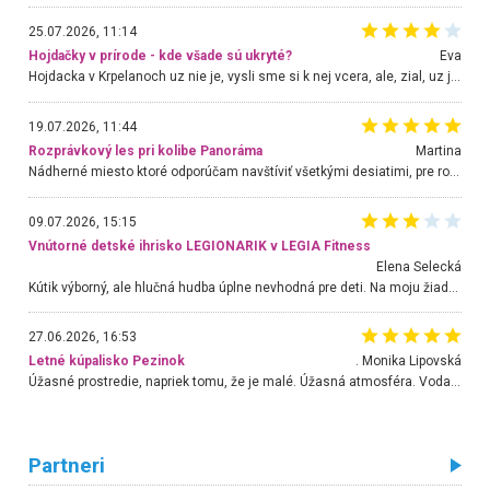
25.07.2026, 11:14
Hojdačky v prírode - kde všade sú ukryté?
Eva
Hojdacka v Krpelanoch uz nie je, vysli sme si k nej vcera, ale, zial, uz je znicena. Ak sem planujete cestu len kvoli hojdacke, mozete si ju usetrit. Krasny vyhlad je tu vsak aj bez hojdacky :-)
19.07.2026, 11:44
Rozprávkový les pri kolibe Panoráma
Martina
Nádherné miesto ktoré odporúčam navštíviť všetkými desiatimi, pre rodiny s deťmi, dôchodcom... Proste a jednoducho ozaj rozprávkový les.. určite ešte prídeme. Odniesli sme si na pamiatku krásne tričká,
09.07.2026, 15:15
Vnútorné detské ihrisko LEGIONARIK v LEGIA Fitness
Elena Selecká
Kútik výborný, ale hlučná hudba úplne nevhodná pre deti. Na moju žiadosť o aspoň sušenie nereagovali.
27.06.2026, 16:53
Letné kúpalisko Pezinok
. Monika Lipovská
Úžasné prostredie, napriek tomu, že je malé. Úžasná atmosféra. Voda fantastická a nádherná. Ľudí je pomerne veľa, ale su mili a ohľaduplní. Je veľmi zaujímavé sledovať, ako dokážu spolu športovať cudzí ľudia a bez ohľadu na vek. Vládne tu pohoda. Vnuka neviem dostať z vody. Ďakujem za krásny deň . Urcite sa sem vrátim. Jediný problém je s parkovaním, ale aj ten sa mi podarilo vyriešiť. Monika Bratislava
Partneri