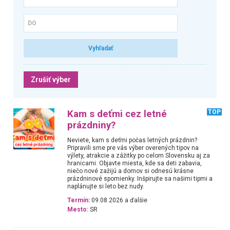
Zrušiť výber
Kam s deťmi cez letné
TOP
prázdniny?
Neviete, kam s deťmi počas letných prázdnin?
Pripravili sme pre vás výber overených tipov na
výlety, atrakcie a zážitky po celom Slovensku aj za
hranicami. Objavte miesta, kde sa deti zabavia,
niečo nové zažijú a domov si odnesú krásne
prázdninové spomienky. Inšpirujte sa našimi tipmi a
naplánujte si leto bez nudy.
Termín:
09.08.2026 a ďalšie
Mesto:
SR