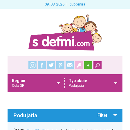
09. 08. 2026
Ľubomíra
+
Región
Typ akcie
Celá SR
Podujatia
Podujatia
Filter