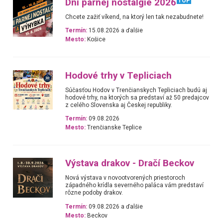
Dni parnej nostalgie 2026
TOP
Chcete zažiť víkend, na ktorý len tak nezabudnete!
Termín:
15.08.2026 a ďalšie
Mesto:
Košice
Hodové trhy v Tepliciach
Súčasťou Hodov v Trenčianskych Tepliciach budú aj
hodové trhy, na ktorých sa predstaví až 50 predajcov
z celého Slovenska aj Českej republiky.
Termín:
09.08.2026
Mesto:
Trenčianske Teplice
Výstava drakov - Dračí Beckov
Nová výstava v novootvorených priestoroch
západného krídla severného paláca vám predstaví
rôzne podoby drakov.
Termín:
09.08.2026 a ďalšie
Mesto:
Beckov