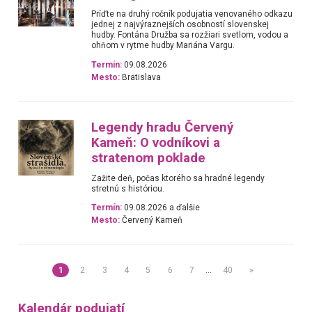
Príďte na druhý ročník podujatia venovaného odkazu
jednej z najvýraznejších osobností slovenskej
hudby. Fontána Družba sa rozžiari svetlom, vodou a
ohňom v rytme hudby Mariána Vargu.
Termín:
09.08.2026
Mesto:
Bratislava
Legendy hradu Červený
Kameň: O vodníkovi a
stratenom poklade
Zažite deň, počas ktorého sa hradné legendy
stretnú s históriou.
Termín:
09.08.2026 a ďalšie
Mesto:
Červený Kameň
1
2
3
4
5
6
7
…
40
»
Kalendár podujatí