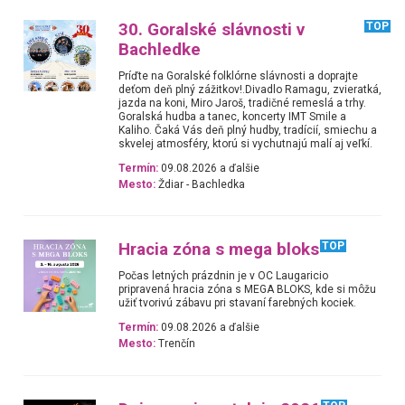
30. Goralské slávnosti v
TOP
Bachledke
Príďte na Goralské folklórne slávnosti a doprajte
deťom deň plný zážitkov!.Divadlo Ramagu, zvieratká,
jazda na koni, Miro Jaroš, tradičné remeslá a trhy.
Goralská hudba a tanec, koncerty IMT Smile a
Kaliho. Čaká Vás deň plný hudby, tradícií, smiechu a
skvelej atmosféry, ktorú si vychutnajú malí aj veľkí.
Termín:
09.08.2026 a ďalšie
Mesto:
Ždiar - Bachledka
Hracia zóna s mega bloks
TOP
Počas letných prázdnin je v OC Laugaricio
pripravená hracia zóna s MEGA BLOKS, kde si môžu
užiť tvorivú zábavu pri stavaní farebných kociek.
Termín:
09.08.2026 a ďalšie
Mesto:
Trenčín