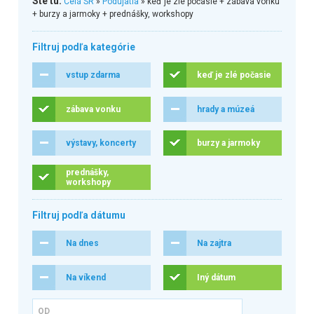
Ste tu:
Celá SR
»
Podujatia
» keď je zlé počasie + zábava vonku
+ burzy a jarmoky + prednášky, workshopy
Filtruj podľa kategórie
vstup zdarma
keď je zlé počasie
zábava vonku
hrady a múzeá
výstavy, koncerty
burzy a jarmoky
prednášky,
workshopy
Filtruj podľa dátumu
Na dnes
Na zajtra
Na víkend
Iný dátum