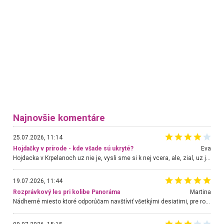
Najnovšie komentáre
25.07.2026, 11:14
Hojdačky v prírode - kde všade sú ukryté?
Eva
Hojdacka v Krpelanoch uz nie je, vysli sme si k nej vcera, ale, zial, uz je znicena. Ak sem planujete cestu len kvoli hojdacke, mozete si ju usetrit. Krasny vyhlad je tu vsak aj bez hojdacky :-)
19.07.2026, 11:44
Rozprávkový les pri kolibe Panoráma
Martina
Nádherné miesto ktoré odporúčam navštíviť všetkými desiatimi, pre rodiny s deťmi, dôchodcom... Proste a jednoducho ozaj rozprávkový les.. určite ešte prídeme. Odniesli sme si na pamiatku krásne tričká,