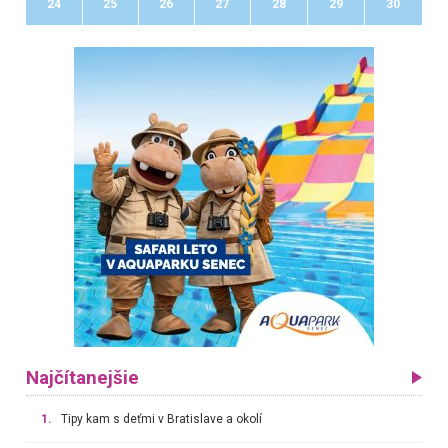
24
25
26
27
28
29
30
Najčítanejšie
1.
Tipy kam s deťmi v Bratislave a okolí