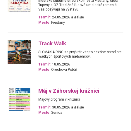
Mestské kultúrne stredisko mesta Piešťany, obec
Tupesy a OZ Tradičné ľudové umelecké remeslá
Vás pozývajú na výstavu.
Termín:
24.05.2026 a ďalšie
Mesto:
Piešťany
Track Walk
SLOVAKIA RING sa prvýkrát v tejto sezóne otvorí pre
všetkých športových nadšencov!
Termín:
18.05.2026
Mesto:
Orechová Potôň
Máj v Záhorskej knižnici
Májový program v knižnici
Termín:
30.05.2026 a ďalšie
Mesto:
Senica