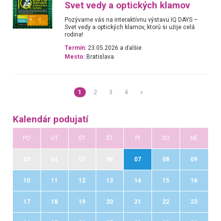
Svet vedy a optických klamov
Pozývame vás na interaktívnu výstavu IQ DAYS –
Svet vedy a optických klamov, ktorú si užije celá
rodina!
Termín:
23.05.2026 a ďalšie
Mesto:
Bratislava
1
2
3
4
»
Kalendár podujatí
PO
UT
ST
ŠT
PI
SO
NE
03
04
05
06
07
08
09
10
11
12
13
14
15
16
17
18
19
20
21
22
23