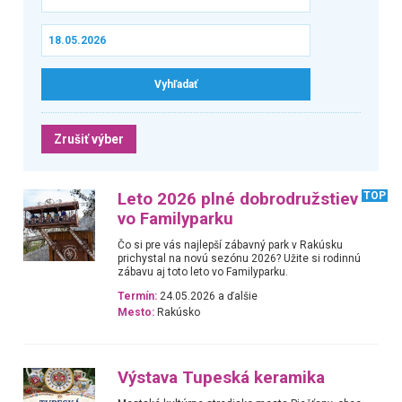
Zrušiť výber
Leto 2026 plné dobrodružstiev
TOP
vo Familyparku
Čo si pre vás najlepší zábavný park v Rakúsku
prichystal na novú sezónu 2026? Užite si rodinnú
zábavu aj toto leto vo Familyparku.
Termín:
24.05.2026 a ďalšie
Mesto:
Rakúsko
Výstava Tupeská keramika