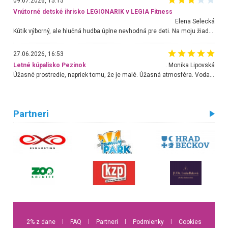
09.07.2026, 15:15
Vnútorné detské ihrisko LEGIONARIK v LEGIA Fitness
Elena Selecká
Kútik výborný, ale hlučná hudba úplne nevhodná pre deti. Na moju žiadosť o aspoň sušenie nereagovali.
27.06.2026, 16:53
Letné kúpalisko Pezinok
. Monika Lipovská
Úžasné prostredie, napriek tomu, že je malé. Úžasná atmosféra. Voda fantastická a nádherná. Ľudí je pomerne veľa, ale su mili a ohľaduplní. Je veľmi zaujímavé sledovať, ako dokážu spolu športovať cudzí ľudia a bez ohľadu na vek. Vládne tu pohoda. Vnuka neviem dostať z vody. Ďakujem za krásny deň . Urcite sa sem vrátim. Jediný problém je s parkovaním, ale aj ten sa mi podarilo vyriešiť. Monika Bratislava
Partneri
2% z dane
l
FAQ
l
Partneri
l
Podmienky
l
Cookies