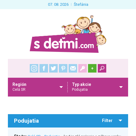
07. 08. 2026
Štefánia
+
Región
Typ akcie
Celá SR
Podujatia
Podujatia
Filter