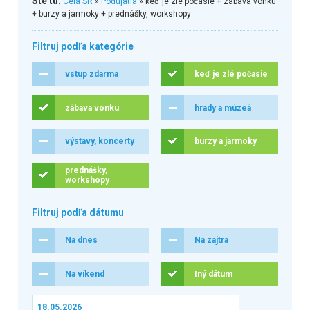
Ste tu:
Celá SR
»
Podujatia
» keď je zlé počasie + zábava vonku
+ burzy a jarmoky + prednášky, workshopy
Filtruj podľa kategórie
vstup zdarma
keď je zlé počasie
zábava vonku
hrady a múzeá
výstavy, koncerty
burzy a jarmoky
prednášky,
workshopy
Filtruj podľa dátumu
Na dnes
Na zajtra
Na víkend
Iný dátum