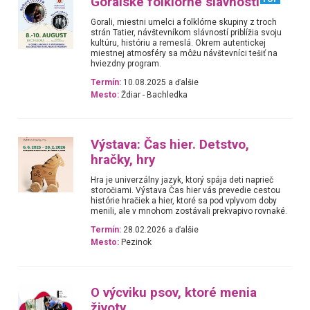
Goralské folklórne slávnosti
Gorali, miestni umelci a folklórne skupiny z troch
strán Tatier, návštevníkom slávností priblížia svoju
kultúru, históriu a remeslá. Okrem autentickej
miestnej atmosféry sa môžu návštevníci tešiť na
hviezdny program.
Termín:
10.08.2025 a ďalšie
Mesto:
Ždiar - Bachledka
Výstava: Čas hier. Detstvo,
hračky, hry
Hra je univerzálny jazyk, ktorý spája deti naprieč
storočiami. Výstava Čas hier vás prevedie cestou
histórie hračiek a hier, ktoré sa pod vplyvom doby
menili, ale v mnohom zostávali prekvapivo rovnaké.
Termín:
28.02.2026 a ďalšie
Mesto:
Pezinok
O výcviku psov, ktoré menia
životy