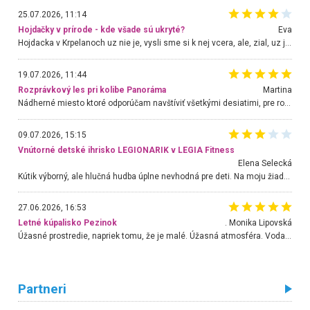
25.07.2026, 11:14
Hojdačky v prírode - kde všade sú ukryté?
Eva
Hojdacka v Krpelanoch uz nie je, vysli sme si k nej vcera, ale, zial, uz je znicena. Ak sem planujete cestu len kvoli hojdacke, mozete si ju usetrit. Krasny vyhlad je tu vsak aj bez hojdacky :-)
19.07.2026, 11:44
Rozprávkový les pri kolibe Panoráma
Martina
Nádherné miesto ktoré odporúčam navštíviť všetkými desiatimi, pre rodiny s deťmi, dôchodcom... Proste a jednoducho ozaj rozprávkový les.. určite ešte prídeme. Odniesli sme si na pamiatku krásne tričká,
09.07.2026, 15:15
Vnútorné detské ihrisko LEGIONARIK v LEGIA Fitness
Elena Selecká
Kútik výborný, ale hlučná hudba úplne nevhodná pre deti. Na moju žiadosť o aspoň sušenie nereagovali.
27.06.2026, 16:53
Letné kúpalisko Pezinok
. Monika Lipovská
Úžasné prostredie, napriek tomu, že je malé. Úžasná atmosféra. Voda fantastická a nádherná. Ľudí je pomerne veľa, ale su mili a ohľaduplní. Je veľmi zaujímavé sledovať, ako dokážu spolu športovať cudzí ľudia a bez ohľadu na vek. Vládne tu pohoda. Vnuka neviem dostať z vody. Ďakujem za krásny deň . Urcite sa sem vrátim. Jediný problém je s parkovaním, ale aj ten sa mi podarilo vyriešiť. Monika Bratislava
Partneri