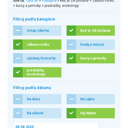
Ste tu:
Celá SR
»
Podujatia
» keď je zlé počasie + zábava vonku
+ burzy a jarmoky + prednášky, workshopy
Filtruj podľa kategórie
vstup zdarma
keď je zlé počasie
zábava vonku
hrady a múzeá
výstavy, koncerty
burzy a jarmoky
prednášky,
workshopy
Filtruj podľa dátumu
Na dnes
Na zajtra
Na víkend
Iný dátum