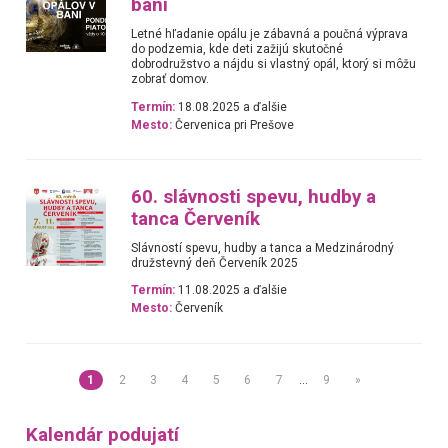
bani
Letné hľadanie opálu je zábavná a poučná výprava
do podzemia, kde deti zažijú skutočné
dobrodružstvo a nájdu si vlastný opál, ktorý si môžu
zobrať domov.
Termín:
18.08.2025 a ďalšie
Mesto:
Červenica pri Prešove
60. slávnosti spevu, hudby a
tanca Červeník
Slávností spevu, hudby a tanca a Medzinárodný
družstevný deň Červeník 2025
Termín:
11.08.2025 a ďalšie
Mesto:
Červeník
1
2
3
4
5
6
7
…
9
»
Kalendár podujatí