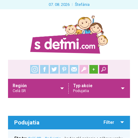
07. 08. 2026
Štefánia
+
Región
Typ akcie
Celá SR
Podujatia
Podujatia
Filter