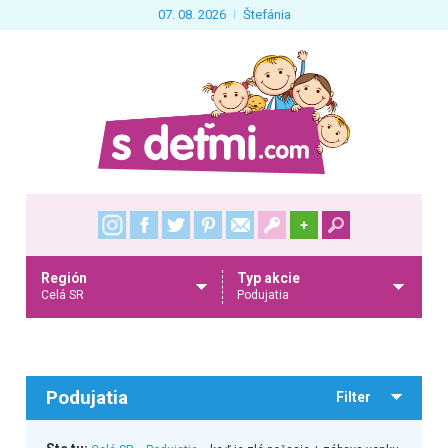
07. 08. 2026
Štefánia
+
Región
Typ akcie
Celá SR
Podujatia
Podujatia
Filter