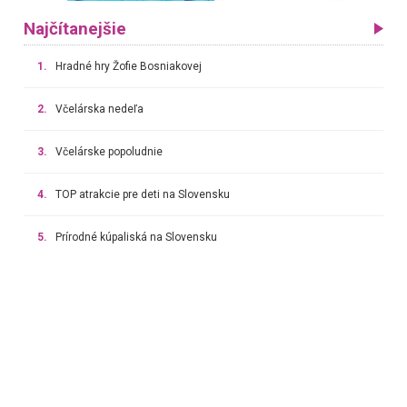
Najčítanejšie
1.
Hradné hry Žofie Bosniakovej
2.
Včelárska nedeľa
3.
Včelárske popoludnie
4.
TOP atrakcie pre deti na Slovensku
5.
Prírodné kúpaliská na Slovensku