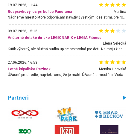
19.07.2026, 11:44
Rozprávkový les pri kolibe Panoráma
Martina
Nádherné miesto ktoré odporúčam navštíviť všetkými desiatimi, pre rodiny s deťmi, dôchodcom... Proste a jednoducho ozaj rozprávkový les.. určite ešte prídeme. Odniesli sme si na pamiatku krásne tričká,
09.07.2026, 15:15
Vnútorné detské ihrisko LEGIONARIK v LEGIA Fitness
Elena Selecká
Kútik výborný, ale hlučná hudba úplne nevhodná pre deti. Na moju žiadosť o aspoň sušenie nereagovali.
27.06.2026, 16:53
Letné kúpalisko Pezinok
. Monika Lipovská
Úžasné prostredie, napriek tomu, že je malé. Úžasná atmosféra. Voda fantastická a nádherná. Ľudí je pomerne veľa, ale su mili a ohľaduplní. Je veľmi zaujímavé sledovať, ako dokážu spolu športovať cudzí ľudia a bez ohľadu na vek. Vládne tu pohoda. Vnuka neviem dostať z vody. Ďakujem za krásny deň . Urcite sa sem vrátim. Jediný problém je s parkovaním, ale aj ten sa mi podarilo vyriešiť. Monika Bratislava
Partneri