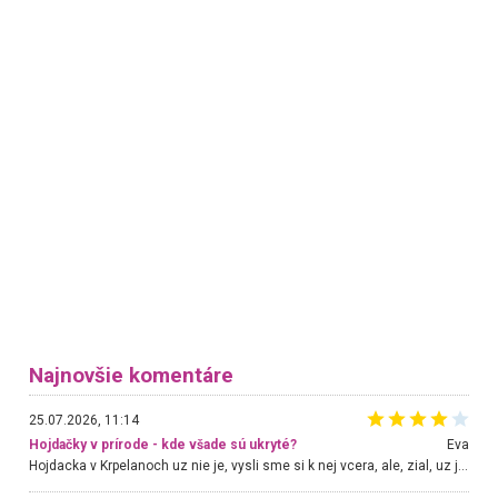
Najnovšie komentáre
25.07.2026, 11:14
Hojdačky v prírode - kde všade sú ukryté?
Eva
Hojdacka v Krpelanoch uz nie je, vysli sme si k nej vcera, ale, zial, uz je znicena. Ak sem planujete cestu len kvoli hojdacke, mozete si ju usetrit. Krasny vyhlad je tu vsak aj bez hojdacky :-)