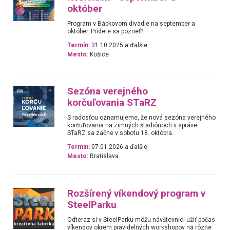
október
Program v Bábkovom divadle na september a
október. Prídete sa pozrieť?
Termín:
31.10.2025 a ďalšie
Mesto:
Košice
Sezóna verejného
korčuľovania STaRZ
S radosťou oznamujeme, že nová sezóna verejného
korčuľovania na zimných štadiónoch v správe
STaRZ sa začne v sobotu 18. októbra.
Termín:
07.01.2026 a ďalšie
Mesto:
Bratislava
Rozšírený víkendový program v
SteelParku
Odteraz si v SteelParku môžu návštevníci užiť počas
víkendov okrem pravidelných workshopov na rôzne