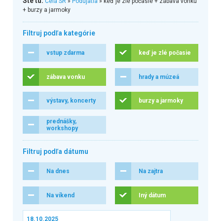
Ste tu:
Celá SR
»
Podujatia
» keď je zlé počasie + zábava vonku
+ burzy a jarmoky
Filtruj podľa kategórie
vstup zdarma
keď je zlé počasie
zábava vonku
hrady a múzeá
výstavy, koncerty
burzy a jarmoky
prednášky,
workshopy
Filtruj podľa dátumu
Na dnes
Na zajtra
Na víkend
Iný dátum