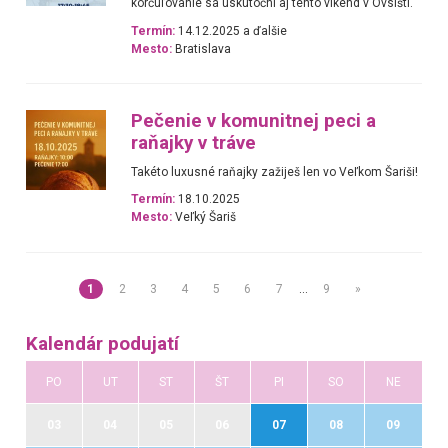
korčuľovanie sa uskutočni aj tento víkend v Ovsišti.
Termín:
14.12.2025 a ďalšie
Mesto:
Bratislava
Pečenie v komunitnej peci a
raňajky v tráve
Takéto luxusné raňajky zažiješ len vo Veľkom Šariši!
Termín:
18.10.2025
Mesto:
Veľký Šariš
1
2
3
4
5
6
7
…
9
»
Kalendár podujatí
PO
UT
ST
ŠT
PI
SO
NE
03
04
05
06
07
08
09