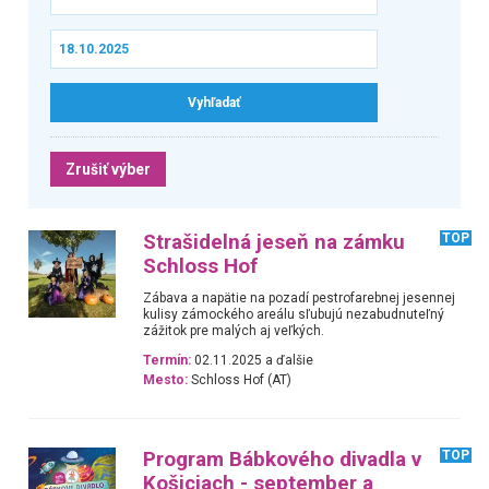
Zrušiť výber
Strašidelná jeseň na zámku
TOP
Schloss Hof
Zábava a napätie na pozadí pestrofarebnej jesennej
kulisy zámockého areálu sľubujú nezabudnuteľný
zážitok pre malých aj veľkých.
Termín:
02.11.2025 a ďalšie
Mesto:
Schloss Hof (AT)
Program Bábkového divadla v
TOP
Košiciach - september a