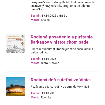
témy oveľa viac zábavy. Každú hodinu je pre nich
pripravený navyše krátky program a celodenné
dielničky.
Termín:
19.10.2025 a ďalšie
Mesto:
Košice
Rodinné posedenie a púšťanie
šarkanov v historickom sade
Príďte si vychutnať krásne jesenné popoludnie s
celou rodinou
Termín:
18.10.2025
Mesto:
Stará Ľubovňa
Rodinný deň s deťmi vo Vinici
Pozývame všetky rodiny s deťmi do Vo vinici!
Termín:
18.10.2025
Mesto:
Rovinka