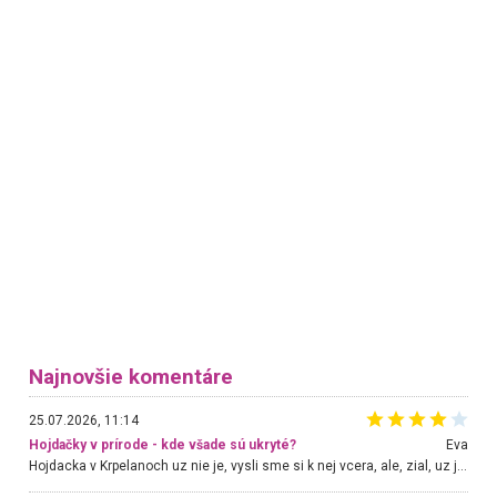
Najnovšie komentáre
25.07.2026, 11:14
Hojdačky v prírode - kde všade sú ukryté?
Eva
Hojdacka v Krpelanoch uz nie je, vysli sme si k nej vcera, ale, zial, uz je znicena. Ak sem planujete cestu len kvoli hojdacke, mozete si ju usetrit. Krasny vyhlad je tu vsak aj bez hojdacky :-)