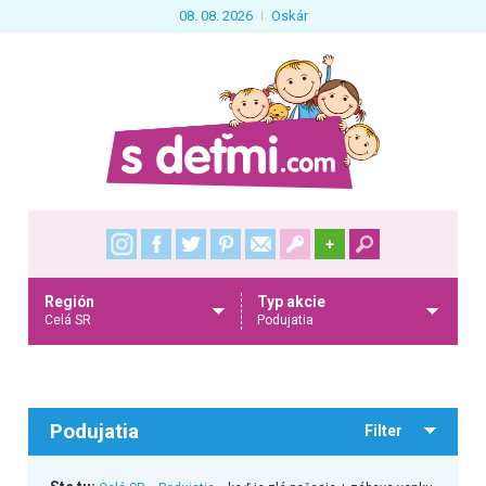
08. 08. 2026
Oskár
+
Región
Typ akcie
Celá SR
Podujatia
Podujatia
Filter