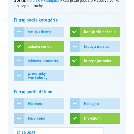
Ste tu:
Celá SR
»
Podujatia
» keď je zlé počasie + zábava vonku
+ burzy a jarmoky
Filtruj podľa kategórie
vstup zdarma
keď je zlé počasie
zábava vonku
hrady a múzeá
výstavy, koncerty
burzy a jarmoky
prednášky,
workshopy
Filtruj podľa dátumu
Na dnes
Na zajtra
Na víkend
Iný dátum