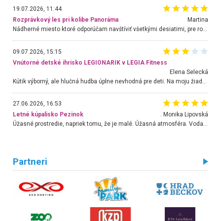
19.07.2026, 11:44
Rozprávkový les pri kolibe Panoráma
Martina
Nádherné miesto ktoré odporúčam navštíviť všetkými desiatimi, pre rodiny s deťmi, dôchodcom... Proste a jednoducho ozaj rozprávkový les.. určite ešte prídeme. Odniesli sme si na pamiatku krásne tričká,
09.07.2026, 15:15
Vnútorné detské ihrisko LEGIONARIK v LEGIA Fitness
Elena Selecká
Kútik výborný, ale hlučná hudba úplne nevhodná pre deti. Na moju žiadosť o aspoň sušenie nereagovali.
27.06.2026, 16:53
Letné kúpalisko Pezinok
. Monika Lipovská
Úžasné prostredie, napriek tomu, že je malé. Úžasná atmosféra. Voda fantastická a nádherná. Ľudí je pomerne veľa, ale su mili a ohľaduplní. Je veľmi zaujímavé sledovať, ako dokážu spolu športovať cudzí ľudia a bez ohľadu na vek. Vládne tu pohoda. Vnuka neviem dostať z vody. Ďakujem za krásny deň . Urcite sa sem vrátim. Jediný problém je s parkovaním, ale aj ten sa mi podarilo vyriešiť. Monika Bratislava
Partneri