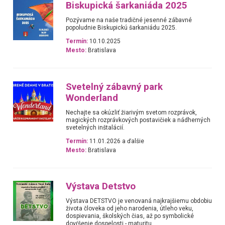
Biskupická šarkaniáda 2025
Pozývame na naše tradičné jesenné zábavné
popoludnie Biskupickú šarkaniádu 2025.
Termín:
10.10.2025
Mesto:
Bratislava
Svetelný zábavný park
Wonderland
Nechajte sa okúzliť žiarivým svetom rozprávok,
magických rozprávkových postavičiek a nádherných
svetelných inštalácií.
Termín:
11.01.2026 a ďalšie
Mesto:
Bratislava
Výstava Detstvo
Výstava DETSTVO je venovaná najkrajšiemu obdobiu
života človeka od jeho narodenia, útleho veku,
dospievania, školských čias, až po symbolické
dovŕšenie dospelosti - maturitu.