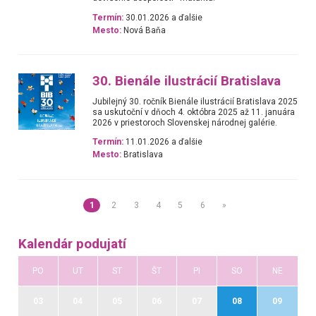
Termín:
30.01.2026 a ďalšie
Mesto:
Nová Baňa
30. Bienále ilustrácií Bratislava
Jubilejný 30. ročník Bienále ilustrácií Bratislava 2025
sa uskutoční v dňoch 4. októbra 2025 až 11. januára
2026 v priestoroch Slovenskej národnej galérie.
Termín:
11.01.2026 a ďalšie
Mesto:
Bratislava
1
2
3
4
5
6
»
Kalendár podujatí
PO
UT
ST
ŠT
PI
SO
NE
03
04
05
06
07
08
09