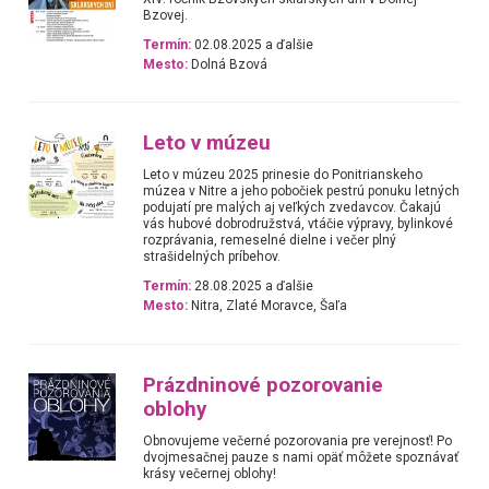
Bzovej.
Termín:
02.08.2025 a ďalšie
Mesto:
Dolná Bzová
Leto v múzeu
Leto v múzeu 2025 prinesie do Ponitrianskeho
múzea v Nitre a jeho pobočiek pestrú ponuku letných
podujatí pre malých aj veľkých zvedavcov. Čakajú
vás hubové dobrodružstvá, vtáčie výpravy, bylinkové
rozprávania, remeselné dielne i večer plný
strašidelných príbehov.
Termín:
28.08.2025 a ďalšie
Mesto:
Nitra, Zlaté Moravce, Šaľa
Prázdninové pozorovanie
oblohy
Obnovujeme večerné pozorovania pre verejnosť! Po
dvojmesačnej pauze s nami opäť môžete spoznávať
krásy večernej oblohy!