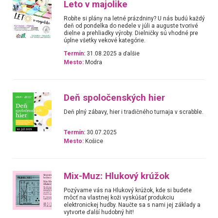
Leto v majolike
Robíte si plány na letné prázdniny? U nás budú každý
deň od pondelka do nedele v júli a auguste tvorivé
dielne a prehliadky výroby. Dielničky sú vhodné pre
úplne všetky vekové kategórie.
Termín:
31.08.2025 a ďalšie
Mesto:
Modra
Deň spoločenských hier
Deň plný zábavy, hier i tradičného turnaja v scrabble.
Termín:
30.07.2025
Mesto:
Košice
Mix-Muz: Hlukový krúžok
Pozývame vás na Hlukový krúžok, kde si budete
môcť na vlastnej koži vyskúšať produkciu
elektronickej hudby. Naučte sa s nami jej základy a
vytvorte ďalší hudobný hit!