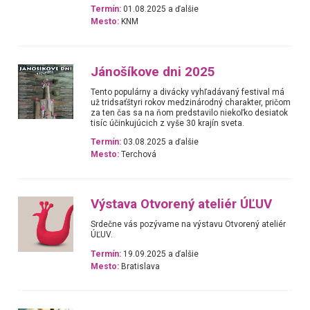
Termín:
01.08.2025 a ďalšie
Mesto:
KNM
Jánošíkove dni 2025
Tento populárny a divácky vyhľadávaný festival má
už tridsaťštyri rokov medzinárodný charakter, pričom
za ten čas sa na ňom predstavilo niekoľko desiatok
tisíc účinkujúcich z vyše 30 krajín sveta.
Termín:
03.08.2025 a ďalšie
Mesto:
Terchová
Výstava Otvorený ateliér ÚĽUV
Srdečne vás pozývame na výstavu Otvorený ateliér
ÚĽUV.
Termín:
19.09.2025 a ďalšie
Mesto:
Bratislava