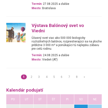
Termín:
27.08.2025 a ďalšie
Mesto:
Bratislava
Výstava Balónový svet vo
Viedni
Úžasný svet viac ako 500 000 biologicky
rozložiteľných balónov, rozprestierajúci sa na ploche
približne 3 000 m² a ponúkajúci tú najlepšiu zábavu
pre celú rodinu.
Termín:
24.08.2025 a ďalšie
Mesto:
Viedeň (AT)
1
2
3
4
5
6
7
8
»
Kalendár podujatí
PO
UT
ST
ŠT
PI
SO
NE