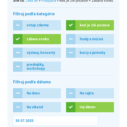
Ste tu:
Celá SR
»
Podujatia
» keď je zlé počasie + zábava vonku
Filtruj podľa kategórie
vstup zdarma
keď je zlé počasie
zábava vonku
hrady a múzeá
výstavy, koncerty
burzy a jarmoky
prednášky,
workshopy
Filtruj podľa dátumu
Na dnes
Na zajtra
Na víkend
Iný dátum