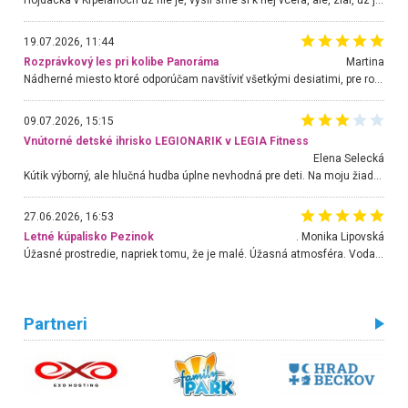
Hojdacka v Krpelanoch uz nie je, vysli sme si k nej vcera, ale, zial, uz je znicena. Ak sem planujete cestu len kvoli hojdacke, mozete si ju usetrit. Krasny vyhlad je tu vsak aj bez hojdacky :-)
19.07.2026, 11:44
Rozprávkový les pri kolibe Panoráma
Martina
Nádherné miesto ktoré odporúčam navštíviť všetkými desiatimi, pre rodiny s deťmi, dôchodcom... Proste a jednoducho ozaj rozprávkový les.. určite ešte prídeme. Odniesli sme si na pamiatku krásne tričká,
09.07.2026, 15:15
Vnútorné detské ihrisko LEGIONARIK v LEGIA Fitness
Elena Selecká
Kútik výborný, ale hlučná hudba úplne nevhodná pre deti. Na moju žiadosť o aspoň sušenie nereagovali.
27.06.2026, 16:53
Letné kúpalisko Pezinok
. Monika Lipovská
Úžasné prostredie, napriek tomu, že je malé. Úžasná atmosféra. Voda fantastická a nádherná. Ľudí je pomerne veľa, ale su mili a ohľaduplní. Je veľmi zaujímavé sledovať, ako dokážu spolu športovať cudzí ľudia a bez ohľadu na vek. Vládne tu pohoda. Vnuka neviem dostať z vody. Ďakujem za krásny deň . Urcite sa sem vrátim. Jediný problém je s parkovaním, ale aj ten sa mi podarilo vyriešiť. Monika Bratislava
Partneri