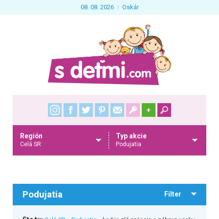
08. 08. 2026
Oskár
+
Región
Typ akcie
Celá SR
Podujatia
Podujatia
Filter