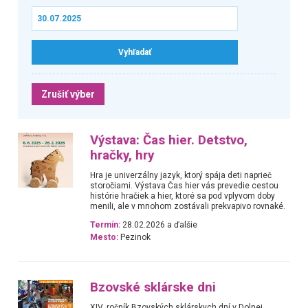
Zrušiť výber
Výstava: Čas hier. Detstvo,
hračky, hry
Hra je univerzálny jazyk, ktorý spája deti naprieč
storočiami. Výstava Čas hier vás prevedie cestou
histórie hračiek a hier, ktoré sa pod vplyvom doby
menili, ale v mnohom zostávali prekvapivo rovnaké.
Termín:
28.02.2026 a ďalšie
Mesto:
Pezinok
Bzovské sklárske dni
XIV. ročník Bzovských sklárskych dní v Dolnej