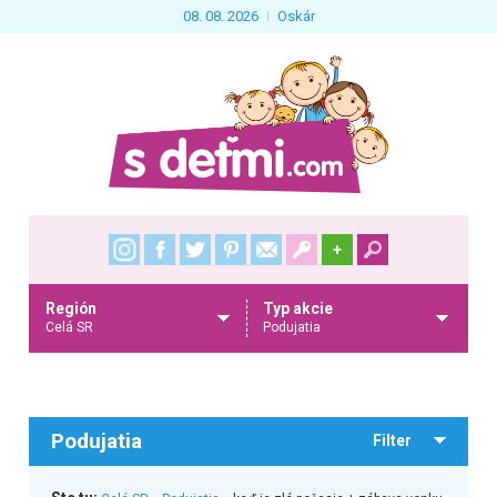
08. 08. 2026
Oskár
+
Región
Typ akcie
Celá SR
Podujatia
Podujatia
Filter