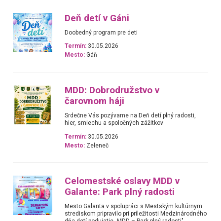
Deň detí v Gáni
Doobedný program pre deti
Termín:
30.05.2026
Mesto:
Gáň
MDD: Dobrodružstvo v
čarovnom háji
Srdečne Vás pozývame na Deň detí plný radosti,
hier, smiechu a spoločných zážitkov
Termín:
30.05.2026
Mesto:
Zeleneč
Celomestské oslavy MDD v
Galante: Park plný radosti
Mesto Galanta v spolupráci s Mestským kultúrnym
strediskom pripravilo pri príležitosti Medzinárodného
dňa detí podujatie „MDD – Park plný radosti".