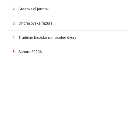
2.
Brezovský jarmok
3.
Ondrášovská fazuľa
4.
Tradičné brežské remeselné dvory
5.
Sahara 20206