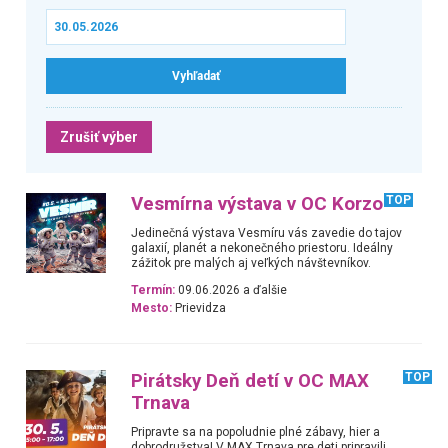
Zrušiť výber
Vesmírna výstava v OC Korzo
TOP
Jedinečná výstava Vesmíru vás zavedie do tajov
galaxií, planét a nekonečného priestoru. Ideálny
zážitok pre malých aj veľkých návštevníkov.
Termín:
09.06.2026 a ďalšie
Mesto:
Prievidza
Pirátsky Deň detí v OC MAX
TOP
Trnava
Pripravte sa na popoludnie plné zábavy, hier a
dobrodružstva! V MAX Trnava pre deti pripravili