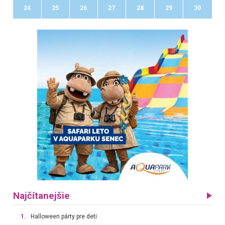
24
25
26
27
28
29
30
Najčítanejšie
1.
Halloween párty pre deti