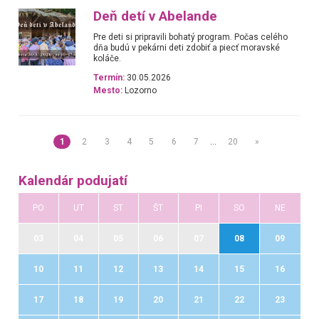
Deň detí v Abelande
Pre deti si pripravili bohatý program. Počas celého
dňa budú v pekárni deti zdobiť a piecť moravské
koláče.
Termín:
30.05.2026
Mesto:
Lozorno
1
2
3
4
5
6
7
…
20
»
Kalendár podujatí
PO
UT
ST
ŠT
PI
SO
NE
03
04
05
06
07
08
09
10
11
12
13
14
15
16
17
18
19
20
21
22
23