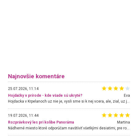
Najnovšie komentáre
25.07.2026, 11:14
Hojdačky v prírode - kde všade sú ukryté?
Eva
Hojdacka v Krpelanoch uz nie je, vysli sme si k nej vcera, ale, zial, uz je znicena. Ak sem planujete cestu len kvoli hojdacke, mozete si ju usetrit. Krasny vyhlad je tu vsak aj bez hojdacky :-)
19.07.2026, 11:44
Rozprávkový les pri kolibe Panoráma
Martina
Nádherné miesto ktoré odporúčam navštíviť všetkými desiatimi, pre rodiny s deťmi, dôchodcom... Proste a jednoducho ozaj rozprávkový les.. určite ešte prídeme. Odniesli sme si na pamiatku krásne tričká,