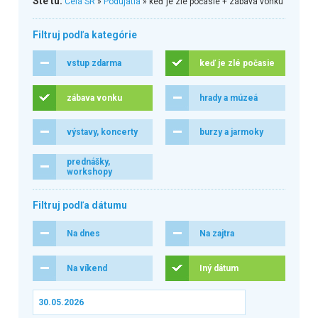
Ste tu:
Celá SR
»
Podujatia
» keď je zlé počasie + zábava vonku
Filtruj podľa kategórie
vstup zdarma
keď je zlé počasie
zábava vonku
hrady a múzeá
výstavy, koncerty
burzy a jarmoky
prednášky,
workshopy
Filtruj podľa dátumu
Na dnes
Na zajtra
Na víkend
Iný dátum