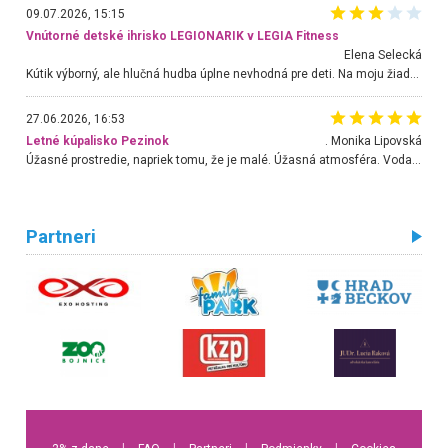
09.07.2026, 15:15
Vnútorné detské ihrisko LEGIONARIK v LEGIA Fitness
Elena Selecká
Kútik výborný, ale hlučná hudba úplne nevhodná pre deti. Na moju žiadosť o aspoň sušenie nereagovali.
27.06.2026, 16:53
Letné kúpalisko Pezinok
. Monika Lipovská
Úžasné prostredie, napriek tomu, že je malé. Úžasná atmosféra. Voda fantastická a nádherná. Ľudí je pomerne veľa, ale su mili a ohľaduplní. Je veľmi zaujímavé sledovať, ako dokážu spolu športovať cudzí ľudia a bez ohľadu na vek. Vládne tu pohoda. Vnuka neviem dostať z vody. Ďakujem za krásny deň . Urcite sa sem vrátim. Jediný problém je s parkovaním, ale aj ten sa mi podarilo vyriešiť. Monika Bratislava
Partneri