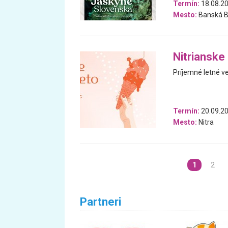
Termín:
18.08.20
Mesto:
Banská B
Nitrianske
Príjemné letné v
Termín:
20.09.20
Mesto:
Nitra
1
2
Partneri