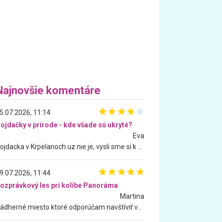
Najnovšie komentáre
5.07.2026, 11:14
ojdačky v prírode - kde všade sú ukryté?
Eva
Hojdacka v Krpelanoch uz nie je, vysli sme si k nej vcera, ale, zial, uz je znicena. Ak sem planujete cestu len kvoli hojdacke, mozete si ju usetrit. Krasny vyhlad je tu vsak aj bez hojdacky :-)
9.07.2026, 11:44
ozprávkový les pri kolibe Panoráma
Martina
Nádherné miesto ktoré odporúčam navštíviť všetkými desiatimi, pre rodiny s deťmi, dôchodcom... Proste a jednoducho ozaj rozprávkový les.. určite ešte prídeme. Odniesli sme si na pamiatku krásne tričká,