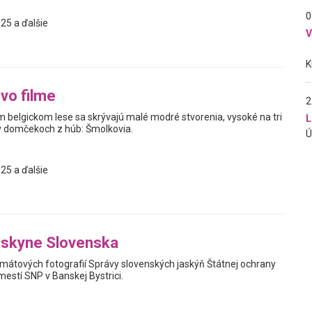
0
25 a ďalšie
vo filme
2
m belgickom lese sa skrývajú malé modré stvorenia, vysoké na tri
L
ú v domčekoch z húb: Šmolkovia.
25 a ďalšie
askyne Slovenska
mátových fotografií Správy slovenských jaskýň Štátnej ochrany
estí SNP v Banskej Bystrici.