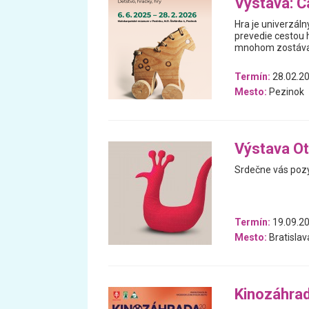
Výstava: Ča
Hra je univerzáln
prevedie cestou h
mnohom zostával
Termín:
28.02.20
Mesto:
Pezinok
Výstava Ot
Srdečne vás pozý
Termín:
19.09.20
Mesto:
Bratislav
Kinozáhra