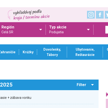
Región
Typ akcie
Celá SR
Podujatia
Dovolenky,
Ubytovanie,
Zahraničie
Krúžky
Tábory
Reštaurácie
.2025
Filter
očasie + zábava vonku