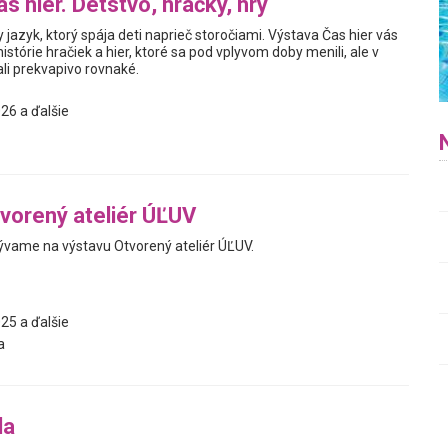
s hier. Detstvo, hračky, hry
y jazyk, ktorý spája deti naprieč storočiami. Výstava Čas hier vás
istórie hračiek a hier, ktoré sa pod vplyvom doby menili, ale v
i prekvapivo rovnaké.
26 a ďalšie
vorený ateliér ÚĽUV
vame na výstavu Otvorený ateliér ÚĽUV.
25 a ďalšie
a
da