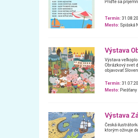
Príďte sa príjemn
Termín:
31.08.20
Mesto:
Spišská 
Výstava Ob
Výstava veľkoploš
Obrázkový svet d
objavovať Slove
Termín:
31.07.20
Mesto:
Piešťany
Výstava Z
Česká ilustrátork
ktorým oživuje de