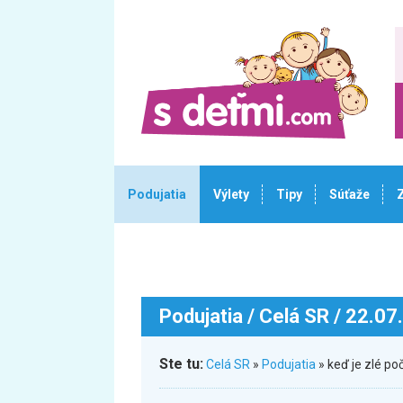
Podujatia
Výlety
Tipy
Súťaže
Podujatia
/ Celá SR / 22.07
Ste tu:
Celá SR
»
Podujatia
» keď je zlé p