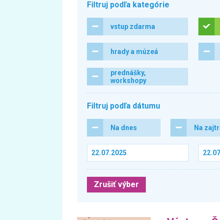
Filtruj podľa kategórie
vstup zdarma
hrady a múzeá
prednášky,
workshopy
Filtruj podľa dátumu
Na dnes
Na zajt
Zrušiť výber