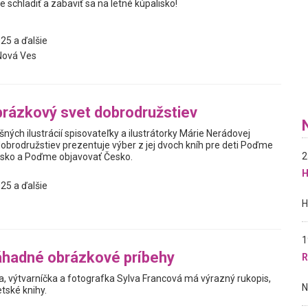
e schladiť a zabaviť sa na letné kúpalisko!
25 a ďalšie
Nová Ves
rázkový svet dobrodružstiev
ných ilustrácií spisovateľky a ilustrátorky Márie Nerádovej
obrodružstiev prezentuje výber z jej dvoch kníh pre deti Poďme
2
nsko a Poďme objavovať Česko.
H
25 a ďalšie
1
áhadné obrázkové príbehy
R
a, výtvarníčka a fotografka Sylva Francová má výrazný rukopis,
tské knihy.