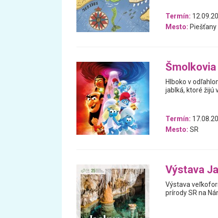
Termín:
12.09.20
Mesto:
Piešťany
Šmolkovia 
Hlboko v odľahlo
jablká, ktoré žij
Termín:
17.08.20
Mesto:
SR
Výstava J
Výstava veľkofor
prírody SR na Nám