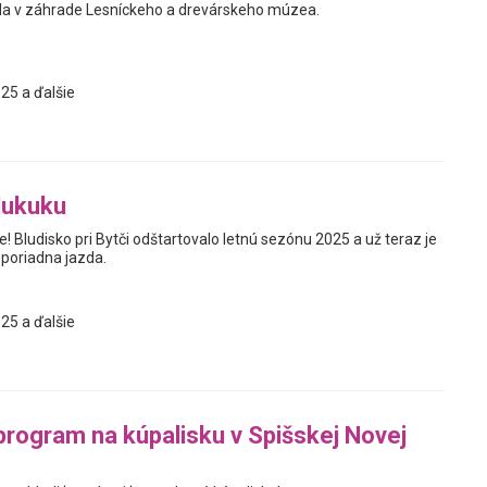
da v záhrade Lesníckeho a drevárskeho múzea.
25 a ďalšie
lukuku
e! Bludisko pri Bytči odštartovalo letnú sezónu 2025 a už teraz je
 poriadna jazda.
25 a ďalšie
rogram na kúpalisku v Spišskej Novej