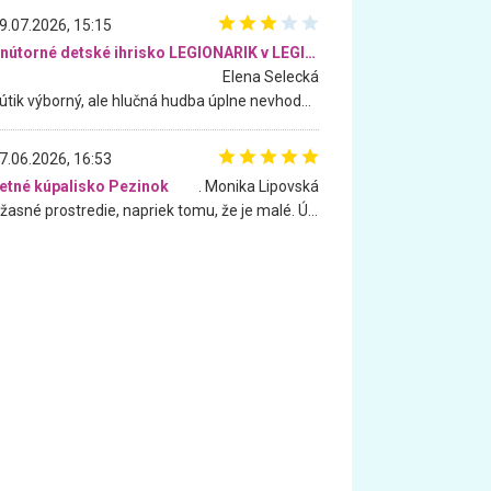
9.07.2026, 15:15
Vnútorné detské ihrisko LEGIONARIK v LEGIA Fitness
Elena Selecká
Kútik výborný, ale hlučná hudba úplne nevhodná pre deti. Na moju žiadosť o aspoň sušenie nereagovali.
7.06.2026, 16:53
etné kúpalisko Pezinok
. Monika Lipovská
Úžasné prostredie, napriek tomu, že je malé. Úžasná atmosféra. Voda fantastická a nádherná. Ľudí je pomerne veľa, ale su mili a ohľaduplní. Je veľmi zaujímavé sledovať, ako dokážu spolu športovať cudzí ľudia a bez ohľadu na vek. Vládne tu pohoda. Vnuka neviem dostať z vody. Ďakujem za krásny deň . Urcite sa sem vrátim. Jediný problém je s parkovaním, ale aj ten sa mi podarilo vyriešiť. Monika Bratislava