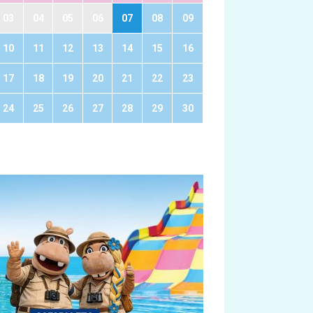
03
04
05
06
07
08
09
10
11
12
13
14
15
16
17
18
19
20
21
22
23
24
25
26
27
28
29
30