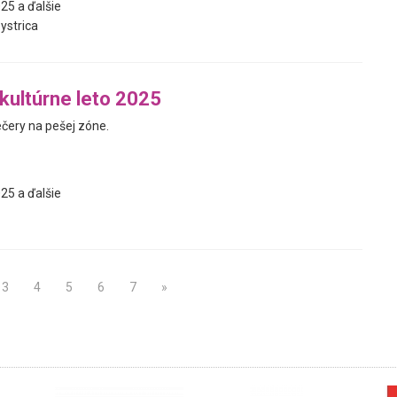
25 a ďalšie
ystrica
 kultúrne leto 2025
ečery na pešej zóne.
25 a ďalšie
3
4
5
6
7
»