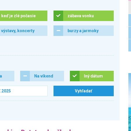
keď je zlé počasie
zábava vonku
výstavy, koncerty
burzy a jarmoky
ra
Na víkend
Iný dátum