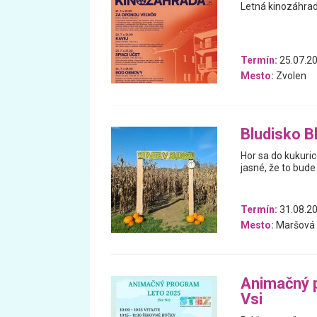
Letná kinozáhra
Termín:
25.07.20
Mesto:
Zvolen
Bludisko B
Hor sa do kukuric
jasné, že to bude
Termín:
31.08.20
Mesto:
Maršová
Animačný p
Vsi