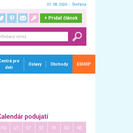
07. 08. 2026
Štefánia
+
Pridať článok
Centrá pre
Oslavy
Obchody
ESHOP
deti
Kalendár podujatí
PO
UT
ST
ŠT
PI
SO
NE