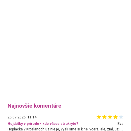
Najnovšie komentáre
25.07.2026, 11:14
Hojdačky v prírode - kde všade sú ukryté?
Eva
Hojdacka v Krpelanoch uz nie je, vysli sme si k nej vcera, ale, zial, uz je znicena. Ak sem planujete cestu len kvoli hojdacke, mozete si ju usetrit. Krasny vyhlad je tu vsak aj bez hojdacky :-)