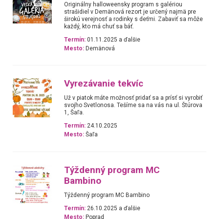
Originálny halloweensky program s galériou
strašidiel v Demänová rezort je určený najmä pre
širokú verejnosť a rodinky s deťmi. Zabaviť sa môže
každý, kto má chuť sa báť.
Termín:
01.11.2025 a ďalšie
Mesto:
Demänová
Vyrezávanie tekvíc
Už v piatok máte možnosť pridať sa a prísť si vyrobiť
svojho Svetlonosa. Tešíme sa na vás na ul. Štúrova
1, Šaľa.
Termín:
24.10.2025
Mesto:
Šaľa
Týždenný program MC
Bambino
Týždenný program MC Bambino
Termín:
26.10.2025 a ďalšie
Mesto:
Poprad