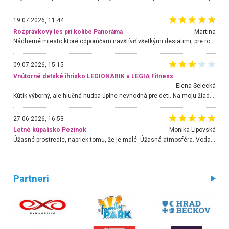
19.07.2026, 11:44
Rozprávkový les pri kolibe Panoráma
Martina
Nádherné miesto ktoré odporúčam navštíviť všetkými desiatimi, pre rodiny s deťmi, dôchodcom... Proste a jednoducho ozaj rozprávkový les.. určite ešte prídeme. Odniesli sme si na pamiatku krásne tričká,
09.07.2026, 15:15
Vnútorné detské ihrisko LEGIONARIK v LEGIA Fitness
Elena Selecká
Kútik výborný, ale hlučná hudba úplne nevhodná pre deti. Na moju žiadosť o aspoň sušenie nereagovali.
27.06.2026, 16:53
Letné kúpalisko Pezinok
. Monika Lipovská
Úžasné prostredie, napriek tomu, že je malé. Úžasná atmosféra. Voda fantastická a nádherná. Ľudí je pomerne veľa, ale su mili a ohľaduplní. Je veľmi zaujímavé sledovať, ako dokážu spolu športovať cudzí ľudia a bez ohľadu na vek. Vládne tu pohoda. Vnuka neviem dostať z vody. Ďakujem za krásny deň . Urcite sa sem vrátim. Jediný problém je s parkovaním, ale aj ten sa mi podarilo vyriešiť. Monika Bratislava
Partneri