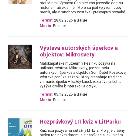
storočiami. Výstava Čas hier vás prevedie cestou
histórie hračiek a hier, ktoré sa pod vplyvom doby
menili, ale v mnohom zostávali prekvapivo rovnaké.
Termín:
28.02.2026 a ďalšie
Mesto:
Pezinok
Výstava autorských šperkov a
objektov: Mikrosvety
Malokarpatské múzeum v Pezinku pozýva na
unikátnu výstavu Mikrosvety, prezentáciu
autorských šperkov a objektov Soni Ďateľ Kozákovej.
Výstava ponúka zážitok, ktorý presahuje tradičné
vnímanie šperku – každý kúsok rozpráva príbeh a
vyzýva diváka k interakcii a dotyku.
Termín:
05.12.2025 a ďalšie
Mesto:
Pezinok
Rozprávkový LITkvíz v LitParku
Knižnica pozýva na súťažný LITkvíz, ktorý je určený
nielen rodinným tímom, ale napríklad aj skupinám