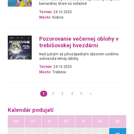
kamarátov, ktoré sú súťaživé.
Termín:
24.10.2025
Mesto:
Košice
Pozorovanie večernej oblohy v
trebišovskej hvezdárni
Nad južným až juhozápadným obzorom uvidíme
súhvezdia letnej oblohy.
Termín:
24.10.2025
Mesto:
Trebišov
1
2
3
4
5
»
Kalendár podujatí
PO
UT
ST
ŠT
PI
SO
NE