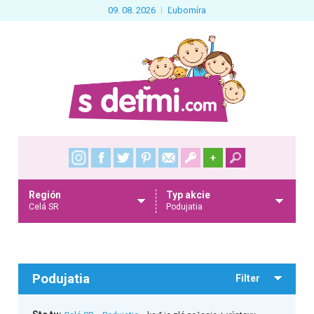
09. 08. 2026
Ľubomíra
+
Región
Typ akcie
Celá SR
Podujatia
Podujatia
Filter