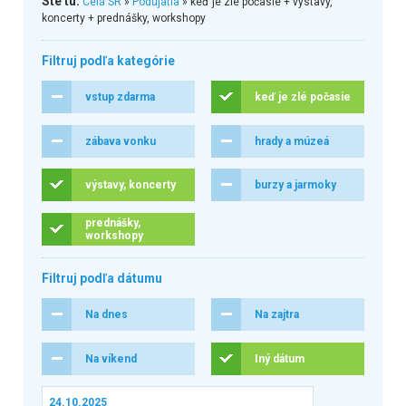
Ste tu:
Celá SR
»
Podujatia
» keď je zlé počasie + výstavy,
koncerty + prednášky, workshopy
Filtruj podľa kategórie
vstup zdarma
keď je zlé počasie
zábava vonku
hrady a múzeá
výstavy, koncerty
burzy a jarmoky
prednášky,
workshopy
Filtruj podľa dátumu
Na dnes
Na zajtra
Na víkend
Iný dátum