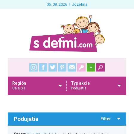
06. 08. 2026
Jozefína
+
Región
Typ akcie
Celá SR
Podujatia
Podujatia
Filter