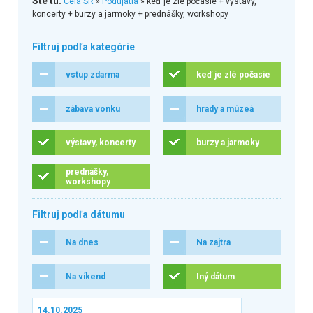
Ste tu:
Celá SR
»
Podujatia
» keď je zlé počasie + výstavy,
koncerty + burzy a jarmoky + prednášky, workshopy
Filtruj podľa kategórie
vstup zdarma
keď je zlé počasie
zábava vonku
hrady a múzeá
výstavy, koncerty
burzy a jarmoky
prednášky,
workshopy
Filtruj podľa dátumu
Na dnes
Na zajtra
Na víkend
Iný dátum