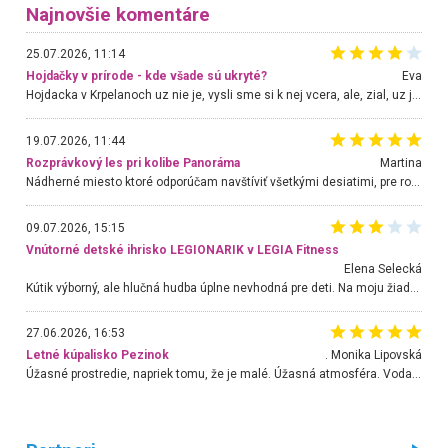
Najnovšie komentáre
25.07.2026, 11:14
Hojdačky v prírode - kde všade sú ukryté?
Eva
Hojdacka v Krpelanoch uz nie je, vysli sme si k nej vcera, ale, zial, uz je znicena. Ak sem planujete cestu len kvoli hojdacke, mozete si ju usetrit. Krasny vyhlad je tu vsak aj bez hojdacky :-)
19.07.2026, 11:44
Rozprávkový les pri kolibe Panoráma
Martina
Nádherné miesto ktoré odporúčam navštíviť všetkými desiatimi, pre rodiny s deťmi, dôchodcom... Proste a jednoducho ozaj rozprávkový les.. určite ešte prídeme. Odniesli sme si na pamiatku krásne tričká,
09.07.2026, 15:15
Vnútorné detské ihrisko LEGIONARIK v LEGIA Fitness
Elena Selecká
Kútik výborný, ale hlučná hudba úplne nevhodná pre deti. Na moju žiadosť o aspoň sušenie nereagovali.
27.06.2026, 16:53
Letné kúpalisko Pezinok
. Monika Lipovská
Úžasné prostredie, napriek tomu, že je malé. Úžasná atmosféra. Voda fantastická a nádherná. Ľudí je pomerne veľa, ale su mili a ohľaduplní. Je veľmi zaujímavé sledovať, ako dokážu spolu športovať cudzí ľudia a bez ohľadu na vek. Vládne tu pohoda. Vnuka neviem dostať z vody. Ďakujem za krásny deň . Urcite sa sem vrátim. Jediný problém je s parkovaním, ale aj ten sa mi podarilo vyriešiť. Monika Bratislava