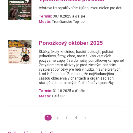
Výstava fotografií voľne žijúcej zveri nielen pre deti.
Termín:
30.10.2025 a ďalšie
Mesto:
Trenčianske Teplice
Ponožkový október 2025
Škôlky, školy, knižnice, hasiči, policajti, politici,
jednotlivci, firmy, obce, mestá, Vás všetkých
pozývame zapojiť sa do našej ponožkovej kampane!
Zmyslom tejto aktivity je pred zimným obdobím
vyzbierať ponožky pre ľudí v núdzi, hlavne pre tých,
ktorí žijú na ulici. Zistilo sa, že najžiadanejšou
časťou oblečenia v charitách a organizáciách
starajúcich sa o takých ľudí sú práve ponožky.
Termín:
31.10.2025 a ďalšie
Mesto:
Celá SR
1
2
3
4
»