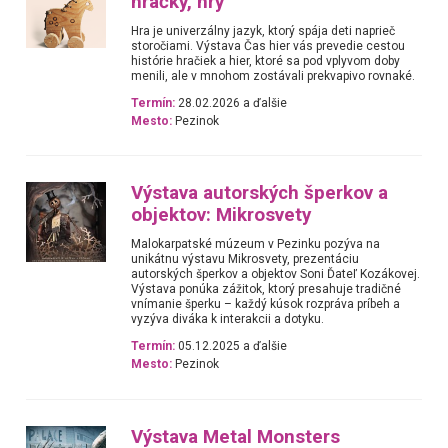
hračky, hry
Hra je univerzálny jazyk, ktorý spája deti naprieč
storočiami. Výstava Čas hier vás prevedie cestou
histórie hračiek a hier, ktoré sa pod vplyvom doby
menili, ale v mnohom zostávali prekvapivo rovnaké.
Termín:
28.02.2026 a ďalšie
Mesto:
Pezinok
Výstava autorských šperkov a
objektov: Mikrosvety
Malokarpatské múzeum v Pezinku pozýva na
unikátnu výstavu Mikrosvety, prezentáciu
autorských šperkov a objektov Soni Ďateľ Kozákovej.
Výstava ponúka zážitok, ktorý presahuje tradičné
vnímanie šperku – každý kúsok rozpráva príbeh a
vyzýva diváka k interakcii a dotyku.
Termín:
05.12.2025 a ďalšie
Mesto:
Pezinok
Výstava Metal Monsters