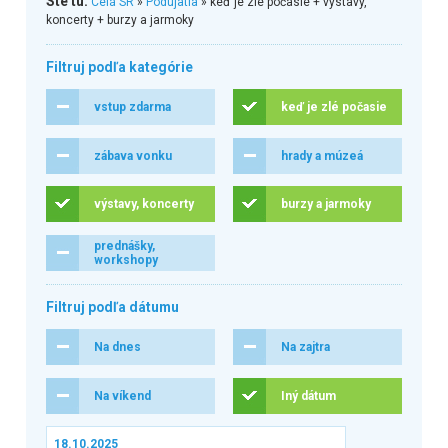
Ste tu:
Celá SR
»
Podujatia
» keď je zlé počasie + výstavy,
koncerty + burzy a jarmoky
Filtruj podľa kategórie
vstup zdarma
keď je zlé počasie
zábava vonku
hrady a múzeá
výstavy, koncerty
burzy a jarmoky
prednášky,
workshopy
Filtruj podľa dátumu
Na dnes
Na zajtra
Na víkend
Iný dátum