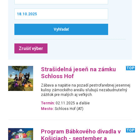
Zrušiť výber
Strašidelná jeseň na zámku
TOP
Schloss Hof
Zábava a napätie na pozadí pestrofarebnej jesennej
kulisy zámockého areálu sľubujú nezabudnuteľný
zážitok pre malých aj veľkých.
Termín:
02.11.2025 a ďalšie
Mesto:
Schloss Hof (AT)
Program Bábkového divadla v
TOP
Košiciach - september a