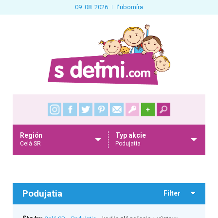
09. 08. 2026
Ľubomíra
+
Región
Typ akcie
Celá SR
Podujatia
Podujatia
Filter