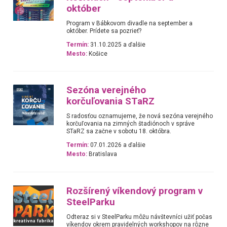
október
Program v Bábkovom divadle na september a
október. Prídete sa pozrieť?
Termín:
31.10.2025 a ďalšie
Mesto:
Košice
Sezóna verejného
korčuľovania STaRZ
S radosťou oznamujeme, že nová sezóna verejného
korčuľovania na zimných štadiónoch v správe
STaRZ sa začne v sobotu 18. októbra.
Termín:
07.01.2026 a ďalšie
Mesto:
Bratislava
Rozšírený víkendový program v
SteelParku
Odteraz si v SteelParku môžu návštevníci užiť počas
víkendov okrem pravidelných workshopov na rôzne