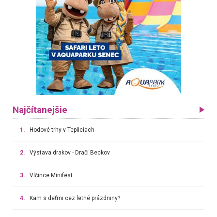
Najčítanejšie
1.
Hodové trhy v Tepliciach
2.
Výstava drakov - Dračí Beckov
3.
Vlčince Minifest
4.
Kam s deťmi cez letné prázdniny?