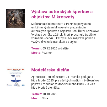
Výstava autorských šperkov a
objektov: Mikrosvety
Malokarpatské múzeum v Pezinku pozýva na
unikátnu výstavu Mikrosvety, prezentáciu
autorských šperkov a objektov Soni Ďateľ Kozákovej.
Výstava ponúka zážitok, ktorý presahuje tradičné
vnímanie šperku – každý kúsok rozpráva príbeh a
vyzýva diváka k interakcii a dotyku.
Termín:
05.12.2025 a ďalšie
Mesto:
Pezinok
Modelárska dielňa
Aj tento rok, pri príležitosti 31. ročníka podujatia -
Nitra Model 2025, pre všetkých našich návštevníkov
pripravili modelári z Modelárskeho klubu ZOBOR
Nitra tvorivé dielničky.
Termín:
18.10.2025
Mesto:
Nitra