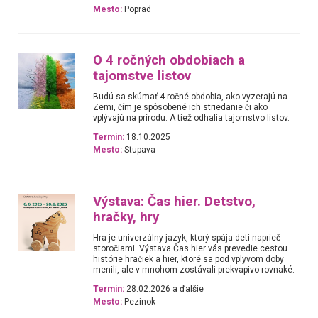
Mesto:
Poprad
O 4 ročných obdobiach a
tajomstve listov
Budú sa skúmať 4 ročné obdobia, ako vyzerajú na
Zemi, čím je spôsobené ich striedanie či ako
vplývajú na prírodu. A tiež odhalia tajomstvo listov.
Termín:
18.10.2025
Mesto:
Stupava
Výstava: Čas hier. Detstvo,
hračky, hry
Hra je univerzálny jazyk, ktorý spája deti naprieč
storočiami. Výstava Čas hier vás prevedie cestou
histórie hračiek a hier, ktoré sa pod vplyvom doby
menili, ale v mnohom zostávali prekvapivo rovnaké.
Termín:
28.02.2026 a ďalšie
Mesto:
Pezinok