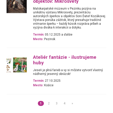
objektov: Mikrosvety
Malokarpatské múzeum v Pezinku pozýva na
unikátnu výstavu Mikrosvety, prezentáciu
autorských šperkov a objektov Soni Ďateľ Kozákovej.
Výstava ponúka zážitok, ktorý presahuje tradičné
vnímanie šperku – každý kúsok rozpráva príbeh a
vyzýva diváka k interakcii a dotyku.
Termín:
05.12.2025 a ďalšie
Mesto:
Pezinok
Ateliér fantázie - ilustrujeme
huby
Jeseň je plná farieb a vy si môžete vytvoriť vlastný
nádherný jesenný obrázok!
Termín:
27.10.2025
Mesto:
Košice
1
2
3
4
»