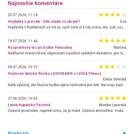
Najnovšie komentáre
25.07.2026, 11:14
Hojdačky v prírode - kde všade sú ukryté?
Eva
Hojdacka v Krpelanoch uz nie je, vysli sme si k nej vcera, ale, zial, uz je znicena. Ak sem planujete cestu len kvoli hojdacke, mozete si ju usetrit. Krasny vyhlad je tu vsak aj bez hojdacky :-)
19.07.2026, 11:44
Rozprávkový les pri kolibe Panoráma
Martina
Nádherné miesto ktoré odporúčam navštíviť všetkými desiatimi, pre rodiny s deťmi, dôchodcom... Proste a jednoducho ozaj rozprávkový les.. určite ešte prídeme. Odniesli sme si na pamiatku krásne tričká,
09.07.2026, 15:15
Vnútorné detské ihrisko LEGIONARIK v LEGIA Fitness
Elena Selecká
Kútik výborný, ale hlučná hudba úplne nevhodná pre deti. Na moju žiadosť o aspoň sušenie nereagovali.
27.06.2026, 16:53
Letné kúpalisko Pezinok
. Monika Lipovská
Úžasné prostredie, napriek tomu, že je malé. Úžasná atmosféra. Voda fantastická a nádherná. Ľudí je pomerne veľa, ale su mili a ohľaduplní. Je veľmi zaujímavé sledovať, ako dokážu spolu športovať cudzí ľudia a bez ohľadu na vek. Vládne tu pohoda. Vnuka neviem dostať z vody. Ďakujem za krásny deň . Urcite sa sem vrátim. Jediný problém je s parkovaním, ale aj ten sa mi podarilo vyriešiť. Monika Bratislava
Partneri