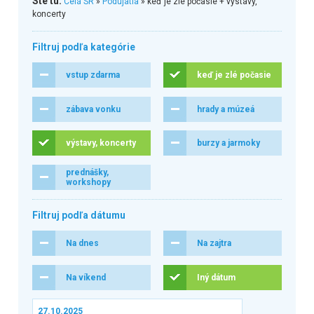
Ste tu:
Celá SR
»
Podujatia
» keď je zlé počasie + výstavy,
koncerty
Filtruj podľa kategórie
vstup zdarma
keď je zlé počasie
zábava vonku
hrady a múzeá
výstavy, koncerty
burzy a jarmoky
prednášky,
workshopy
Filtruj podľa dátumu
Na dnes
Na zajtra
Na víkend
Iný dátum