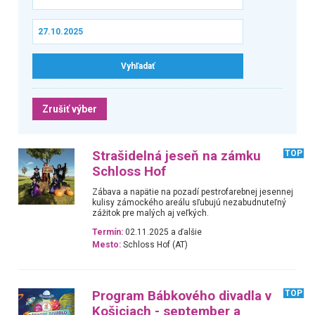
Zrušiť výber
Strašidelná jeseň na zámku
TOP
Schloss Hof
Zábava a napätie na pozadí pestrofarebnej jesennej
kulisy zámockého areálu sľubujú nezabudnuteľný
zážitok pre malých aj veľkých.
Termín:
02.11.2025 a ďalšie
Mesto:
Schloss Hof (AT)
Program Bábkového divadla v
TOP
Košiciach - september a