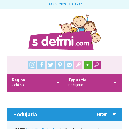
08. 08. 2026
Oskár
+
Región
Typ akcie
Celá SR
Podujatia
Podujatia
Filter