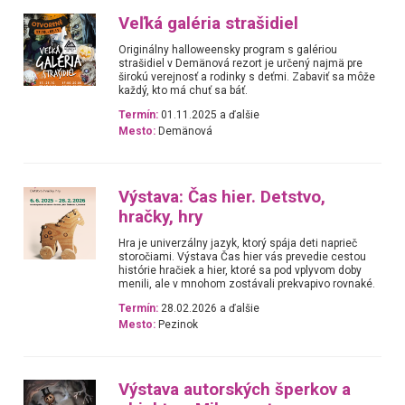
Veľká galéria strašidiel
Originálny halloweensky program s galériou
strašidiel v Demänová rezort je určený najmä pre
širokú verejnosť a rodinky s deťmi. Zabaviť sa môže
každý, kto má chuť sa báť.
Termín:
01.11.2025 a ďalšie
Mesto:
Demänová
Výstava: Čas hier. Detstvo,
hračky, hry
Hra je univerzálny jazyk, ktorý spája deti naprieč
storočiami. Výstava Čas hier vás prevedie cestou
histórie hračiek a hier, ktoré sa pod vplyvom doby
menili, ale v mnohom zostávali prekvapivo rovnaké.
Termín:
28.02.2026 a ďalšie
Mesto:
Pezinok
Výstava autorských šperkov a