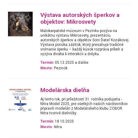
Výstava autorských šperkov a
objektov: Mikrosvety
Malokarpatské múzeum v Pezinku pozýva na
unikátnu výstavu Mikrosvety, prezentáciu
autorských šperkov a objektov Soni Ďateľ Kozákovej.
Výstava ponúka zážitok, ktorý presahuje tradičné
vnímanie šperku – každý kúsok rozpráva príbeh a
vyzýva diváka k interakcii a dotyku.
Termín:
05.12.2025 a ďalšie
Mesto:
Pezinok
Modelárska dielňa
Aj tento rok, pri príležitosti 31. ročníka podujatia -
Nitra Model 2025, pre všetkých našich návštevníkov
pripravili modelári z Modelárskeho klubu ZOBOR
Nitra tvorivé dielničky.
Termín:
18.10.2025
Mesto:
Nitra