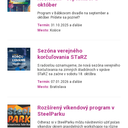
október
Program v Bábkovom divadle na september a
október. Prídete sa pozrieť?
Termín:
31.10.2025 a ďalšie
Mesto:
Košice
Sezóna verejného
korčuľovania STaRZ
S radosťou oznamujeme, že nová sezóna verejného
korčuľovania na zimných štadiónoch v správe
STaRZ sa začne v sobotu 18. októbra.
Termín:
07.01.2026 a ďalšie
Mesto:
Bratislava
Rozšírený víkendový program v
SteelParku
Odteraz si v SteelParku môžu návštevníci užiť počas
víkendov okrem pravidelných workshopov na rôzne