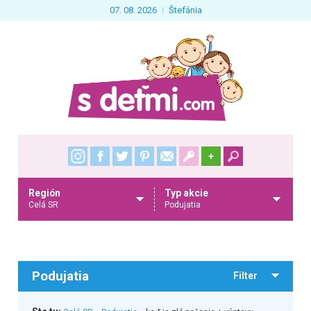
07. 08. 2026
Štefánia
+
Región
Typ akcie
Celá SR
Podujatia
Podujatia
Filter