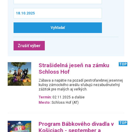
Zrušiť výber
Strašidelná jeseň na zámku
TOP
Schloss Hof
Zábava a napätie na pozadí pestrofarebnej jesennej
kulisy zámockého areálu sľubujú nezabudnuteľný
zážitok pre malých aj veľkých.
Termín:
02.11.2025 a ďalšie
Mesto:
Schloss Hof (AT)
Program Bábkového divadla v
TOP
Košiciach - september a