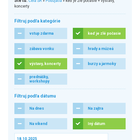
Ste tu:
Celá SR
»
Podujatia
» keď je zlé počasie + výstavy,
koncerty
Filtruj podľa kategórie
vstup zdarma
keď je zlé počasie
zábava vonku
hrady a múzeá
výstavy, koncerty
burzy a jarmoky
prednášky,
workshopy
Filtruj podľa dátumu
Na dnes
Na zajtra
Na víkend
Iný dátum