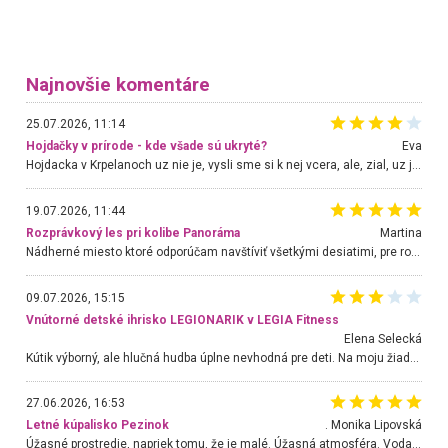
Najnovšie komentáre
25.07.2026, 11:14
Hojdačky v prírode - kde všade sú ukryté?
Eva
Hojdacka v Krpelanoch uz nie je, vysli sme si k nej vcera, ale, zial, uz je znicena. Ak sem planujete cestu len kvoli hojdacke, mozete si ju usetrit. Krasny vyhlad je tu vsak aj bez hojdacky :-)
19.07.2026, 11:44
Rozprávkový les pri kolibe Panoráma
Martina
Nádherné miesto ktoré odporúčam navštíviť všetkými desiatimi, pre rodiny s deťmi, dôchodcom... Proste a jednoducho ozaj rozprávkový les.. určite ešte prídeme. Odniesli sme si na pamiatku krásne tričká,
09.07.2026, 15:15
Vnútorné detské ihrisko LEGIONARIK v LEGIA Fitness
Elena Selecká
Kútik výborný, ale hlučná hudba úplne nevhodná pre deti. Na moju žiadosť o aspoň sušenie nereagovali.
27.06.2026, 16:53
Letné kúpalisko Pezinok
. Monika Lipovská
Úžasné prostredie, napriek tomu, že je malé. Úžasná atmosféra. Voda fantastická a nádherná. Ľudí je pomerne veľa, ale su mili a ohľaduplní. Je veľmi zaujímavé sledovať, ako dokážu spolu športovať cudzí ľudia a bez ohľadu na vek. Vládne tu pohoda. Vnuka neviem dostať z vody. Ďakujem za krásny deň . Urcite sa sem vrátim. Jediný problém je s parkovaním, ale aj ten sa mi podarilo vyriešiť. Monika Bratislava