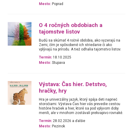
Mesto:
Poprad
O 4 ročných obdobiach a
tajomstve listov
Budú sa skúmať 4 ročné obdobia, ako vyzerajú na
Zemi, čím je spôsobené ich striedanie či ako
vplývajú na prírodu. A tiež odhalia tajomstvo listov.
Termín:
18.10.2025
Mesto:
Stupava
Výstava: Čas hier. Detstvo,
hračky, hry
Hra je univerzálny jazyk, ktorý spája deti naprieč
storočiami. Výstava Čas hier vás prevedie cestou
histórie hračiek a hier, ktoré sa pod vplyvom doby
menili, ale v mnohom zostávali prekvapivo rovnaké.
Termín:
28.02.2026 a ďalšie
Mesto:
Pezinok