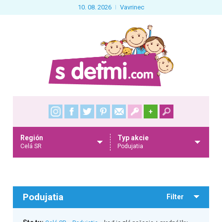
10. 08. 2026
Vavrinec
+
Región
Typ akcie
Celá SR
Podujatia
Podujatia
Filter