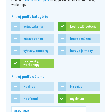
Ste tu:
Celá SR
»
Podujatia
» keď je zlé počasie + prednášky,
workshopy
Filtruj podľa kategórie
vstup zdarma
keď je zlé počasie
zábava vonku
hrady a múzeá
výstavy, koncerty
burzy a jarmoky
prednášky,
workshopy
Filtruj podľa dátumu
Na dnes
Na zajtra
Na víkend
Iný dátum