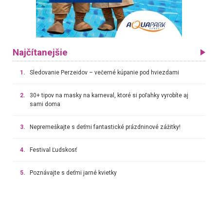
Najčítanejšie
1.
Sledovanie Perzeidov – večerné kúpanie pod hviezdami
2.
30+ tipov na masky na karneval, ktoré si poľahky vyrobíte aj
sami doma
3.
Nepremeškajte s deťmi fantastické prázdninové zážitky!
4.
Festival Ľudskosť
5.
Poznávajte s deťmi jarné kvietky