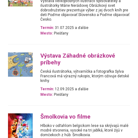
Výstava veľkoplošných ilustrácií spisovateľky a
ilustrátorky Márie Nerádovej Obrázkový svet
dobrodružstiev prezentuje výber z jej dvoch kníh pre
deti Poďme objavovať Slovensko a Poďme objavovať
Česko.
Termín:
31.07.2025 a ďalšie
Mesto:
Piešťany
Výstava Záhadné obrázkové
príbehy
Česká ilustrátorka, výtvarníčka a fotografka Sylva
Francová má výrazný rukopis, ktorým oživuje detské
knihy.
Termín:
12.09.2025 a ďalšie
Mesto:
Piešťany
Šmolkovia vo filme
Hlboko v odľahlom belgickom lese sa skrývajú malé
modré stvorenia, vysoké na tri jablká, ktoré žijú v
domčekoch z húb: Šmolkovia.