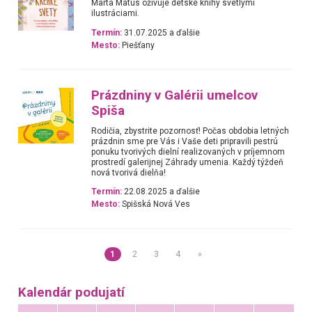
Marta Matus oživuje detské knihy svetlými
ilustráciami.
Termín:
31.07.2025 a ďalšie
Mesto:
Piešťany
Prázdniny v Galérii umelcov
Spiša
Rodičia, zbystrite pozornosť! Počas obdobia letných
prázdnin sme pre Vás i Vaše deti pripravili pestrú
ponuku tvorivých dielní realizovaných v príjemnom
prostredí galerijnej Záhrady umenia. Každý týždeň
nová tvorivá dielňa!
Termín:
22.08.2025 a ďalšie
Mesto:
Spišská Nová Ves
1
2
3
4
»
Kalendár podujatí