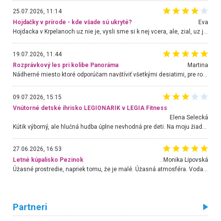
25.07.2026, 11:14
Hojdačky v prírode - kde všade sú ukryté?
Eva
Hojdacka v Krpelanoch uz nie je, vysli sme si k nej vcera, ale, zial, uz je znicena. Ak sem planujete cestu len kvoli hojdacke, mozete si ju usetrit. Krasny vyhlad je tu vsak aj bez hojdacky :-)
19.07.2026, 11:44
Rozprávkový les pri kolibe Panoráma
Martina
Nádherné miesto ktoré odporúčam navštíviť všetkými desiatimi, pre rodiny s deťmi, dôchodcom... Proste a jednoducho ozaj rozprávkový les.. určite ešte prídeme. Odniesli sme si na pamiatku krásne tričká,
09.07.2026, 15:15
Vnútorné detské ihrisko LEGIONARIK v LEGIA Fitness
Elena Selecká
Kútik výborný, ale hlučná hudba úplne nevhodná pre deti. Na moju žiadosť o aspoň sušenie nereagovali.
27.06.2026, 16:53
Letné kúpalisko Pezinok
. Monika Lipovská
Úžasné prostredie, napriek tomu, že je malé. Úžasná atmosféra. Voda fantastická a nádherná. Ľudí je pomerne veľa, ale su mili a ohľaduplní. Je veľmi zaujímavé sledovať, ako dokážu spolu športovať cudzí ľudia a bez ohľadu na vek. Vládne tu pohoda. Vnuka neviem dostať z vody. Ďakujem za krásny deň . Urcite sa sem vrátim. Jediný problém je s parkovaním, ale aj ten sa mi podarilo vyriešiť. Monika Bratislava
Partneri