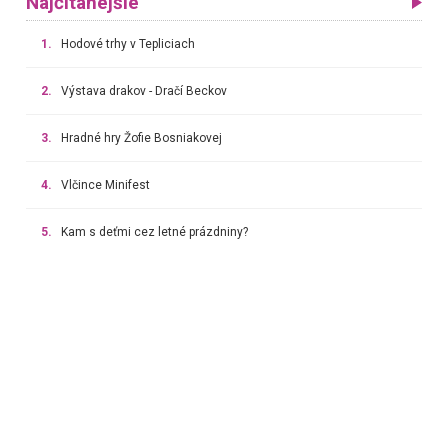
Najčítanejšie
1.
Hodové trhy v Tepliciach
2.
Výstava drakov - Dračí Beckov
3.
Hradné hry Žofie Bosniakovej
4.
Vlčince Minifest
5.
Kam s deťmi cez letné prázdniny?