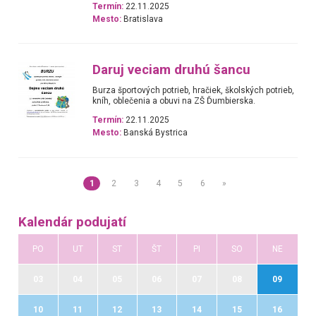
Termín:
22.11.2025
Mesto:
Bratislava
Daruj veciam druhú šancu
Burza športových potrieb, hračiek, školských potrieb,
kníh, oblečenia a obuvi na ZŠ Ďumbierska.
Termín:
22.11.2025
Mesto:
Banská Bystrica
1
2
3
4
5
6
»
Kalendár podujatí
PO
UT
ST
ŠT
PI
SO
NE
03
04
05
06
07
08
09
10
11
12
13
14
15
16