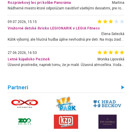
Rozprávkový les pri kolibe Panoráma
Martina
Nádherné miesto ktoré odporúčam navštíviť všetkými desiatimi, pre rodiny s deťmi, dôchodcom... Proste a jednoducho ozaj rozprávkový les.. určite ešte prídeme. Odniesli sme si na pamiatku krásne tričká,
09.07.2026, 15:15
Vnútorné detské ihrisko LEGIONARIK v LEGIA Fitness
Elena Selecká
Kútik výborný, ale hlučná hudba úplne nevhodná pre deti. Na moju žiadosť o aspoň sušenie nereagovali.
27.06.2026, 16:53
Letné kúpalisko Pezinok
. Monika Lipovská
Úžasné prostredie, napriek tomu, že je malé. Úžasná atmosféra. Voda fantastická a nádherná. Ľudí je pomerne veľa, ale su mili a ohľaduplní. Je veľmi zaujímavé sledovať, ako dokážu spolu športovať cudzí ľudia a bez ohľadu na vek. Vládne tu pohoda. Vnuka neviem dostať z vody. Ďakujem za krásny deň . Urcite sa sem vrátim. Jediný problém je s parkovaním, ale aj ten sa mi podarilo vyriešiť. Monika Bratislava
Partneri