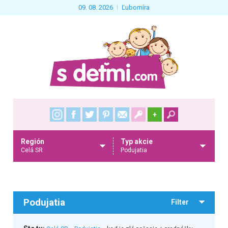
09. 08. 2026
Ľubomíra
+
Región
Typ akcie
Celá SR
Podujatia
Podujatia
Filter