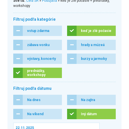
Ste tu:
Celá SR
»
Podujatia
» keď je zlé počasie + prednášky,
workshopy
Filtruj podľa kategórie
vstup zdarma
keď je zlé počasie
zábava vonku
hrady a múzeá
výstavy, koncerty
burzy a jarmoky
prednášky,
workshopy
Filtruj podľa dátumu
Na dnes
Na zajtra
Na víkend
Iný dátum