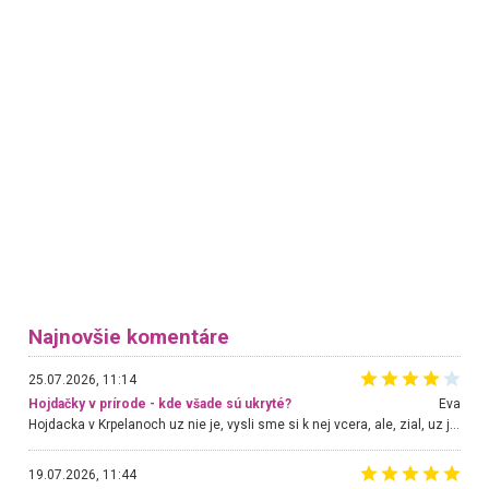
Najnovšie komentáre
25.07.2026, 11:14
Hojdačky v prírode - kde všade sú ukryté?
Eva
Hojdacka v Krpelanoch uz nie je, vysli sme si k nej vcera, ale, zial, uz je znicena. Ak sem planujete cestu len kvoli hojdacke, mozete si ju usetrit. Krasny vyhlad je tu vsak aj bez hojdacky :-)
19.07.2026, 11:44