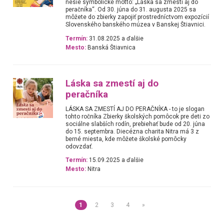
nesie symbolické motto: „Láska sa zmestí aj do
peračníka“. Od 30. júna do 31. augusta 2025 sa
môžete do zbierky zapojiť prostredníctvom expozícií
Slovenského banského múzea v Banskej Štiavnici.
Termín:
31.08.2025 a ďalšie
Mesto:
Banská Štiavnica
Láska sa zmestí aj do
peračníka
LÁSKA SA ZMESTÍ AJ DO PERAČNÍKA - to je slogan
tohto ročníka Zbierky školských pomôcok pre deti zo
sociálne slabších rodín, prebiehať bude od 20. júna
do 15. septembra. Diecézna charita Nitra má 3 z
berné miesta, kde môžete školské pomôcky
odovzdať.
Termín:
15.09.2025 a ďalšie
Mesto:
Nitra
1
2
3
4
»