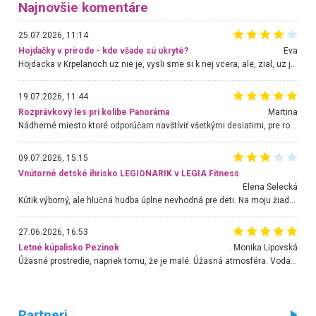
Najnovšie komentáre
25.07.2026, 11:14
Hojdačky v prírode - kde všade sú ukryté?
Eva
Hojdacka v Krpelanoch uz nie je, vysli sme si k nej vcera, ale, zial, uz je znicena. Ak sem planujete cestu len kvoli hojdacke, mozete si ju usetrit. Krasny vyhlad je tu vsak aj bez hojdacky :-)
19.07.2026, 11:44
Rozprávkový les pri kolibe Panoráma
Martina
Nádherné miesto ktoré odporúčam navštíviť všetkými desiatimi, pre rodiny s deťmi, dôchodcom... Proste a jednoducho ozaj rozprávkový les.. určite ešte prídeme. Odniesli sme si na pamiatku krásne tričká,
09.07.2026, 15:15
Vnútorné detské ihrisko LEGIONARIK v LEGIA Fitness
Elena Selecká
Kútik výborný, ale hlučná hudba úplne nevhodná pre deti. Na moju žiadosť o aspoň sušenie nereagovali.
27.06.2026, 16:53
Letné kúpalisko Pezinok
. Monika Lipovská
Úžasné prostredie, napriek tomu, že je malé. Úžasná atmosféra. Voda fantastická a nádherná. Ľudí je pomerne veľa, ale su mili a ohľaduplní. Je veľmi zaujímavé sledovať, ako dokážu spolu športovať cudzí ľudia a bez ohľadu na vek. Vládne tu pohoda. Vnuka neviem dostať z vody. Ďakujem za krásny deň . Urcite sa sem vrátim. Jediný problém je s parkovaním, ale aj ten sa mi podarilo vyriešiť. Monika Bratislava
Partneri