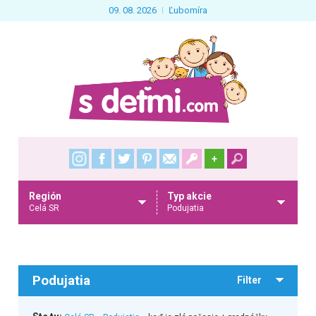
09. 08. 2026
Ľubomíra
+
Región
Typ akcie
Celá SR
Podujatia
Podujatia
Filter