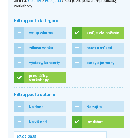
Ste tu:
Celá SR
»
Podujatia
» keď je zlé počasie + prednášky,
workshopy
Filtruj podľa kategórie
vstup zdarma
keď je zlé počasie
zábava vonku
hrady a múzeá
výstavy, koncerty
burzy a jarmoky
prednášky,
workshopy
Filtruj podľa dátumu
Na dnes
Na zajtra
Na víkend
Iný dátum