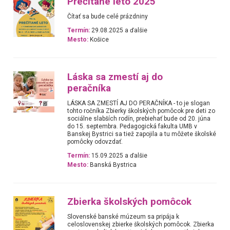
Prečítané leto 2025
Čítať sa bude celé prázdniny
Termín:
29.08.2025 a ďalšie
Mesto:
Košice
Láska sa zmestí aj do
peračníka
LÁSKA SA ZMESTÍ AJ DO PERAČNÍKA - to je slogan
tohto ročníka Zbierky školských pomôcok pre deti zo
sociálne slabších rodín, prebiehať bude od 20. júna
do 15. septembra. Pedagogická fakulta UMB v
Banskej Bystrici sa tiež zapojila a tu môžete školské
pomôcky odovzdať.
Termín:
15.09.2025 a ďalšie
Mesto:
Banská Bystrica
Zbierka školských pomôcok
Slovenské banské múzeum sa pripája k
celoslovenskej zbierke školských pomôcok. Zbierka