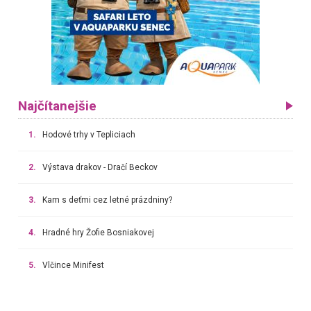
Najčítanejšie
1.
Hodové trhy v Tepliciach
2.
Výstava drakov - Dračí Beckov
3.
Kam s deťmi cez letné prázdniny?
4.
Hradné hry Žofie Bosniakovej
5.
Vlčince Minifest