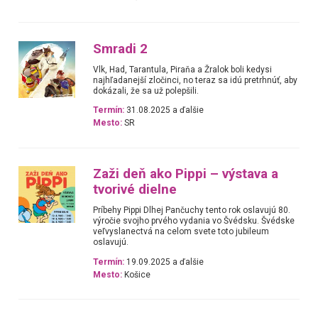
Smradi 2
Vlk, Had, Tarantula, Piraňa a Žralok boli kedysi
najhľadanejší zločinci, no teraz sa idú pretrhnúť, aby
dokázali, že sa už polepšili.
Termín:
31.08.2025 a ďalšie
Mesto:
SR
Zaži deň ako Pippi – výstava a
tvorivé dielne
Príbehy Pippi Dlhej Pančuchy tento rok oslavujú 80.
výročie svojho prvého vydania vo Švédsku. Švédske
veľvyslanectvá na celom svete toto jubileum
oslavujú.
Termín:
19.09.2025 a ďalšie
Mesto:
Košice