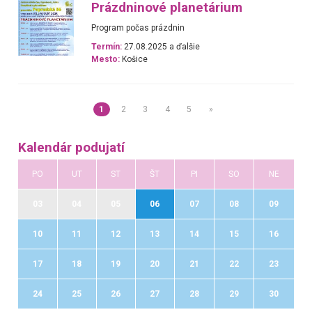
Prázdninové planetárium
Program počas prázdnin
Termín:
27.08.2025 a ďalšie
Mesto:
Košice
1
2
3
4
5
»
Kalendár podujatí
PO
UT
ST
ŠT
PI
SO
NE
03
04
05
06
07
08
09
10
11
12
13
14
15
16
17
18
19
20
21
22
23
24
25
26
27
28
29
30