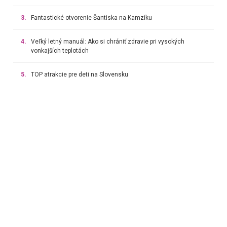
3.
Fantastické otvorenie Šantiska na Kamzíku
4.
Veľký letný manuál: Ako si chrániť zdravie pri vysokých
vonkajších teplotách
5.
TOP atrakcie pre deti na Slovensku