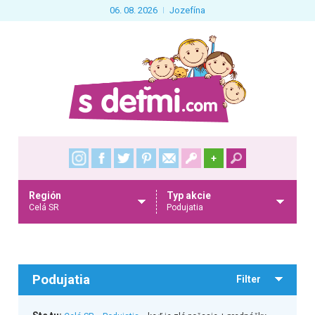
06. 08. 2026
Jozefína
+
Región
Typ akcie
Celá SR
Podujatia
Podujatia
Filter