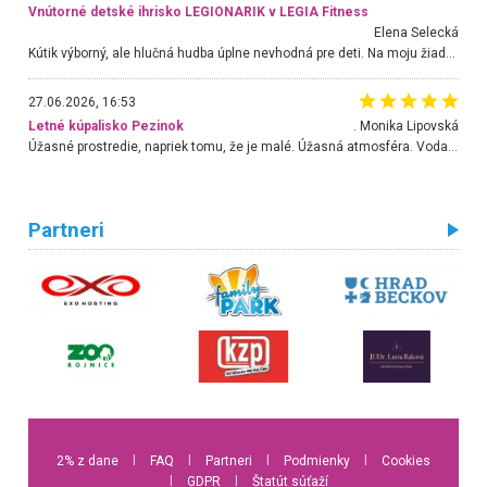
Vnútorné detské ihrisko LEGIONARIK v LEGIA Fitness
Elena Selecká
Kútik výborný, ale hlučná hudba úplne nevhodná pre deti. Na moju žiadosť o aspoň sušenie nereagovali.
27.06.2026, 16:53
Letné kúpalisko Pezinok
. Monika Lipovská
Úžasné prostredie, napriek tomu, že je malé. Úžasná atmosféra. Voda fantastická a nádherná. Ľudí je pomerne veľa, ale su mili a ohľaduplní. Je veľmi zaujímavé sledovať, ako dokážu spolu športovať cudzí ľudia a bez ohľadu na vek. Vládne tu pohoda. Vnuka neviem dostať z vody. Ďakujem za krásny deň . Urcite sa sem vrátim. Jediný problém je s parkovaním, ale aj ten sa mi podarilo vyriešiť. Monika Bratislava
Partneri
2% z dane
l
FAQ
l
Partneri
l
Podmienky
l
Cookies
l
GDPR
l
Štatút súťaží