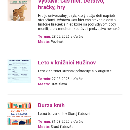
Výstava: Čas hier. Detstvo,
hračky, hry
Hra je univerzálny jazyk, ktorý spája deti naprieč
storočiami. Výstava Čas hier vás prevedie cestou
histórie hračiek a hier, ktoré sa pod vplyvom doby
menili, ale v mnohom zostávali prekvapivo rovnaké.
Termín:
28.02.2026 a ďalšie
Mesto:
Pezinok
Leto v knižnici Ružinov
Leto v Knižnici Ružinov pokračuje aj v auguste!
Termín:
27.08.2025 a ďalšie
Mesto:
Bratislava
Burza kníh
Letná burza kníh v Starej Ľubovni
Termín:
31.08.2025 a ďalšie
Mesto:
Stará Ľubovňa