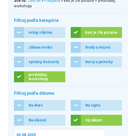
Ste tu:
Celá SR
»
Podujatia
» keď je zlé počasie + prednášky,
workshopy
Filtruj podľa kategórie
vstup zdarma
keď je zlé počasie
zábava vonku
hrady a múzeá
výstavy, koncerty
burzy a jarmoky
prednášky,
workshopy
Filtruj podľa dátumu
Na dnes
Na zajtra
Na víkend
Iný dátum