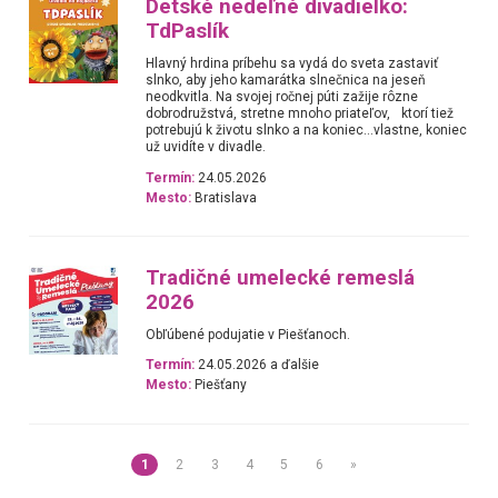
Detské nedeľné divadielko:
TdPaslík
Hlavný hrdina príbehu sa vydá do sveta zastaviť
slnko, aby jeho kamarátka slnečnica na jeseň
neodkvitla. Na svojej ročnej púti zažije rôzne
dobrodružstvá, stretne mnoho priateľov, ktorí tiež
potrebujú k životu slnko a na koniec…vlastne, koniec
už uvidíte v divadle.
Termín:
24.05.2026
Mesto:
Bratislava
Tradičné umelecké remeslá
2026
Obľúbené podujatie v Piešťanoch.
Termín:
24.05.2026 a ďalšie
Mesto:
Piešťany
1
2
3
4
5
6
»