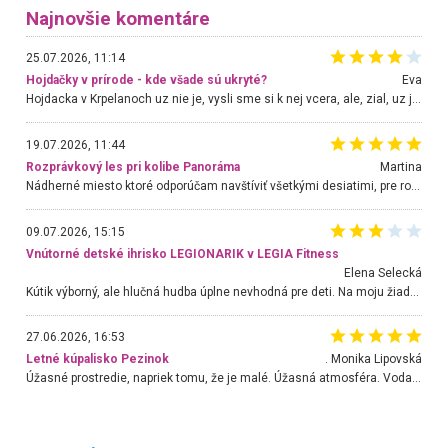
Najnovšie komentáre
25.07.2026, 11:14
Hojdačky v prírode - kde všade sú ukryté?
Eva
Hojdacka v Krpelanoch uz nie je, vysli sme si k nej vcera, ale, zial, uz je znicena. Ak sem planujete cestu len kvoli hojdacke, mozete si ju usetrit. Krasny vyhlad je tu vsak aj bez hojdacky :-)
19.07.2026, 11:44
Rozprávkový les pri kolibe Panoráma
Martina
Nádherné miesto ktoré odporúčam navštíviť všetkými desiatimi, pre rodiny s deťmi, dôchodcom... Proste a jednoducho ozaj rozprávkový les.. určite ešte prídeme. Odniesli sme si na pamiatku krásne tričká,
09.07.2026, 15:15
Vnútorné detské ihrisko LEGIONARIK v LEGIA Fitness
Elena Selecká
Kútik výborný, ale hlučná hudba úplne nevhodná pre deti. Na moju žiadosť o aspoň sušenie nereagovali.
27.06.2026, 16:53
Letné kúpalisko Pezinok
. Monika Lipovská
Úžasné prostredie, napriek tomu, že je malé. Úžasná atmosféra. Voda fantastická a nádherná. Ľudí je pomerne veľa, ale su mili a ohľaduplní. Je veľmi zaujímavé sledovať, ako dokážu spolu športovať cudzí ľudia a bez ohľadu na vek. Vládne tu pohoda. Vnuka neviem dostať z vody. Ďakujem za krásny deň . Urcite sa sem vrátim. Jediný problém je s parkovaním, ale aj ten sa mi podarilo vyriešiť. Monika Bratislava