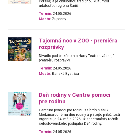
Poľska) a je obľúbenou tradičnou kultúrnou
udalosťou regiónu Šariš.
Termín:
24.05.2026
Mesto:
Zupcany
Tajomná noc v ZOO - premiéra
rozprávky
Divadlo pod balkónom a Harry Teater uvádzajú
premiéru rozprávky.
Termín:
24.05.2026
Mesto:
Banská Bystrica
Deň rodiny v Centre pomoci
pre rodinu
Centrum pomoci pre rodinu sa hrdo hlási k
Medzinárodnému dňu rodiny a pri tejto príležitosti
organizuje 24. mája 2026 už sedemnásty ročník
celoslovenského podujatia Deň rodiny.
Termín:
24.05.2026