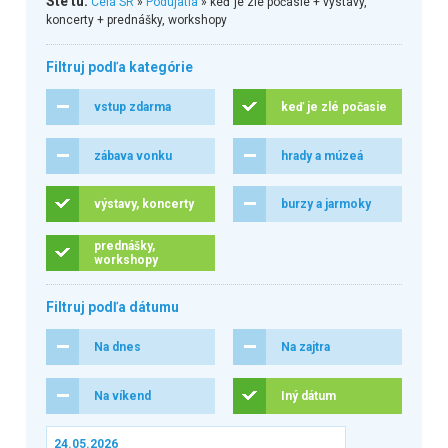
Ste tu:
Celá SR
»
Podujatia
» keď je zlé počasie + výstavy,
koncerty + prednášky, workshopy
Filtruj podľa kategórie
vstup zdarma
keď je zlé počasie
zábava vonku
hrady a múzeá
výstavy, koncerty
burzy a jarmoky
prednášky,
workshopy
Filtruj podľa dátumu
Na dnes
Na zajtra
Na víkend
Iný dátum