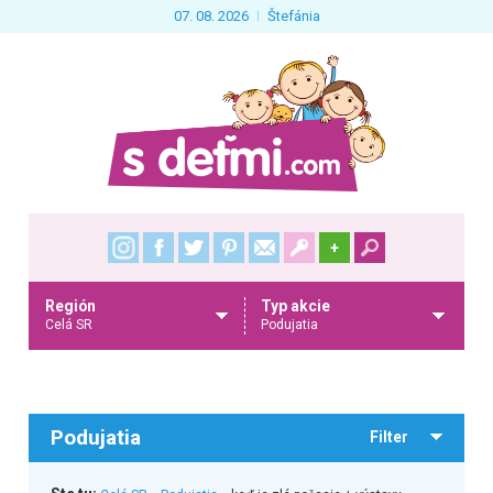
07. 08. 2026
Štefánia
+
Región
Typ akcie
Celá SR
Podujatia
Podujatia
Filter