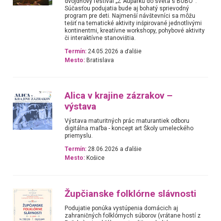
dvojdňový festival „Z Auparku do sveta s BUBO“.
Súčasťou podujatia bude aj bohatý sprievodný
program pre deti. Najmenší návštevníci sa môžu
tešiť na tematické aktivity inšpirované jednotlivými
kontinentmi, kreatívne workshopy, pohybové aktivity
či interaktívne stanovištia.
Termín:
24.05.2026 a ďalšie
Mesto:
Bratislava
Alica v krajine zázrakov –
výstava
Výstava maturitných prác maturantiek odboru
digitálna maľba - koncept art Školy umeleckého
priemyslu.
Termín:
28.06.2026 a ďalšie
Mesto:
Košice
Župčianske folklórne slávnosti
Podujatie ponúka vystúpenia domácich aj
zahraničných folklórnych súborov (vrátane hostí z