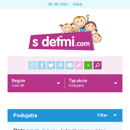
08. 08. 2026
Oskár
+
Región
Typ akcie
Celá SR
Podujatia
Podujatia
Filter