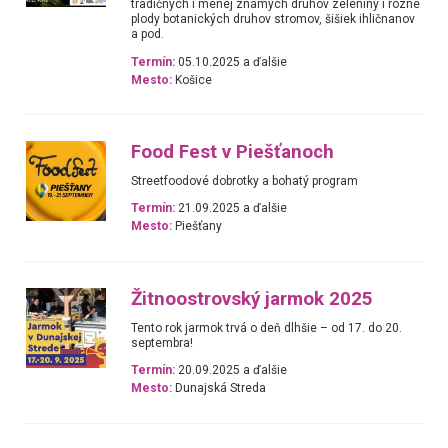
tradičných i menej známych druhov zeleniny i rôzne
plody botanických druhov stromov, šišiek ihličnanov
a pod.
Termín:
05.10.2025 a ďalšie
Mesto:
Košice
Food Fest v Piešťanoch
Streetfoodové dobrotky a bohatý program
Termín:
21.09.2025 a ďalšie
Mesto:
Piešťany
Žitnoostrovský jarmok 2025
Tento rok jarmok trvá o deň dlhšie – od 17. do 20.
septembra!
Termín:
20.09.2025 a ďalšie
Mesto:
Dunajská Streda