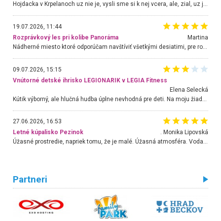
Hojdacka v Krpelanoch uz nie je, vysli sme si k nej vcera, ale, zial, uz je znicena. Ak sem planujete cestu len kvoli hojdacke, mozete si ju usetrit. Krasny vyhlad je tu vsak aj bez hojdacky :-)
19.07.2026, 11:44
Rozprávkový les pri kolibe Panoráma
Martina
Nádherné miesto ktoré odporúčam navštíviť všetkými desiatimi, pre rodiny s deťmi, dôchodcom... Proste a jednoducho ozaj rozprávkový les.. určite ešte prídeme. Odniesli sme si na pamiatku krásne tričká,
09.07.2026, 15:15
Vnútorné detské ihrisko LEGIONARIK v LEGIA Fitness
Elena Selecká
Kútik výborný, ale hlučná hudba úplne nevhodná pre deti. Na moju žiadosť o aspoň sušenie nereagovali.
27.06.2026, 16:53
Letné kúpalisko Pezinok
. Monika Lipovská
Úžasné prostredie, napriek tomu, že je malé. Úžasná atmosféra. Voda fantastická a nádherná. Ľudí je pomerne veľa, ale su mili a ohľaduplní. Je veľmi zaujímavé sledovať, ako dokážu spolu športovať cudzí ľudia a bez ohľadu na vek. Vládne tu pohoda. Vnuka neviem dostať z vody. Ďakujem za krásny deň . Urcite sa sem vrátim. Jediný problém je s parkovaním, ale aj ten sa mi podarilo vyriešiť. Monika Bratislava
Partneri