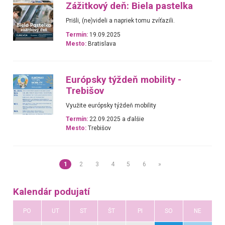
Zážitkový deň: Biela pastelka
Prišli, (ne)videli a napriek tomu zvíťazili.
Termín:
19.09.2025
Mesto:
Bratislava
Európsky týždeň mobility -
Trebišov
Využite európsky týždeň mobility
Termín:
22.09.2025 a ďalšie
Mesto:
Trebišov
1
2
3
4
5
6
»
Kalendár podujatí
PO
UT
ST
ŠT
PI
SO
NE