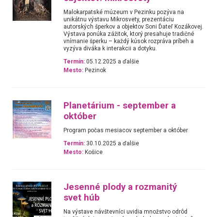
Malokarpatské múzeum v Pezinku pozýva na
unikátnu výstavu Mikrosvety, prezentáciu
autorských šperkov a objektov Soni Ďateľ Kozákovej.
Výstava ponúka zážitok, ktorý presahuje tradičné
vnímanie šperku – každý kúsok rozpráva príbeh a
vyzýva diváka k interakcii a dotyku.
Termín:
05.12.2025 a ďalšie
Mesto:
Pezinok
Planetárium - september a
október
Program počas mesiacov september a október
Termín:
30.10.2025 a ďalšie
Mesto:
Košice
Jesenné plody a rozmanitý
svet húb
Na výstave návštevníci uvidia množstvo odrôd