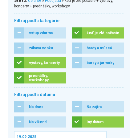
Ste tu:
Celá SR
»
Podujatia
» keď je zlé počasie + výstavy,
koncerty + prednášky, workshopy
Filtruj podľa kategórie
vstup zdarma
keď je zlé počasie
zábava vonku
hrady a múzeá
výstavy, koncerty
burzy a jarmoky
prednášky,
workshopy
Filtruj podľa dátumu
Na dnes
Na zajtra
Na víkend
Iný dátum