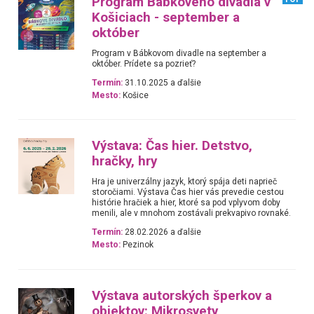
Program Bábkového divadla v
Košiciach - september a
október
Program v Bábkovom divadle na september a
október. Prídete sa pozrieť?
Termín:
31.10.2025 a ďalšie
Mesto:
Košice
Výstava: Čas hier. Detstvo,
hračky, hry
Hra je univerzálny jazyk, ktorý spája deti naprieč
storočiami. Výstava Čas hier vás prevedie cestou
histórie hračiek a hier, ktoré sa pod vplyvom doby
menili, ale v mnohom zostávali prekvapivo rovnaké.
Termín:
28.02.2026 a ďalšie
Mesto:
Pezinok
Výstava autorských šperkov a
objektov: Mikrosvety