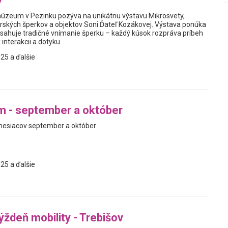
y
úzeum v Pezinku pozýva na unikátnu výstavu Mikrosvety,
rských šperkov a objektov Soni Ďateľ Kozákovej. Výstava ponúka
resahuje tradičné vnímanie šperku – každý kúsok rozpráva príbeh
 interakcii a dotyku.
25 a ďalšie
m - september a október
esiacov september a október
25 a ďalšie
ýždeň mobility - Trebišov