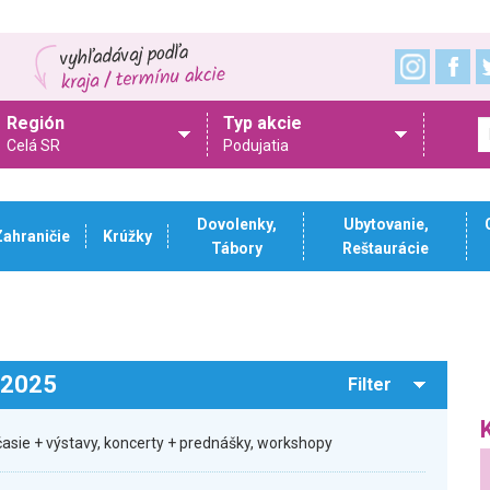
Región
Typ akcie
Celá SR
Podujatia
Dovolenky,
Ubytovanie,
Zahraničie
Krúžky
Tábory
Reštaurácie
.2025
Filter
časie + výstavy, koncerty + prednášky, workshopy