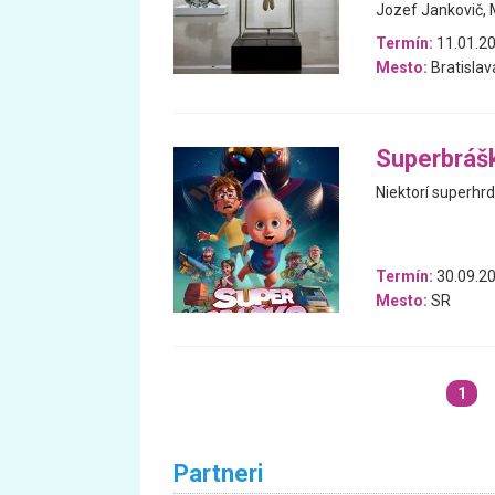
Jozef Jankovič, M
Termín:
11.01.20
Mesto:
Bratislav
Superbráš
Niektorí superhrdi
Termín:
30.09.20
Mesto:
SR
1
Partneri