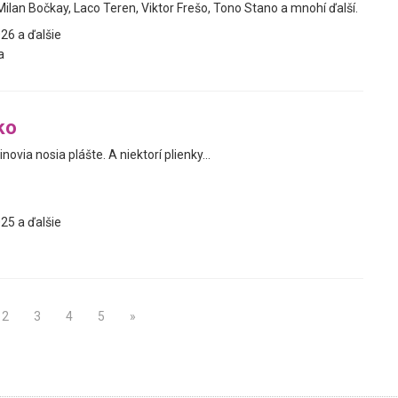
ilan Bočkay, Laco Teren, Viktor Frešo, Tono Stano a mnohí ďalší.
26 a ďalšie
a
ko
novia nosia plášte. A niektorí plienky...
25 a ďalšie
2
3
4
5
»