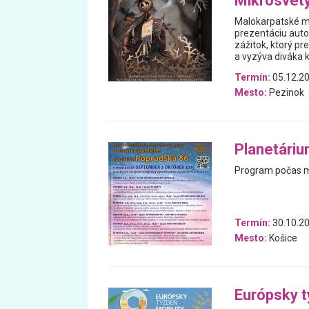
Mikrosvet
Malokarpatské m
prezentáciu auto
zážitok, ktorý p
a vyzýva diváka k
Termín:
05.12.20
Mesto:
Pezinok
Planetáriu
Program počas m
Termín:
30.10.20
Mesto:
Košice
Európsky t