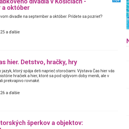
bkového divadla v Košiciach -
TOP
 a október
om divadle na september a október. Prídete sa pozrieť?
25 a ďalšie
s hier. Detstvo, hračky, hry
y jazyk, ktorý spája deti naprieč storočiami. Výstava Čas hier vás
istórie hračiek a hier, ktoré sa pod vplyvom doby menili, ale v
i prekvapivo rovnaké.
26 a ďalšie
torských šperkov a objektov: