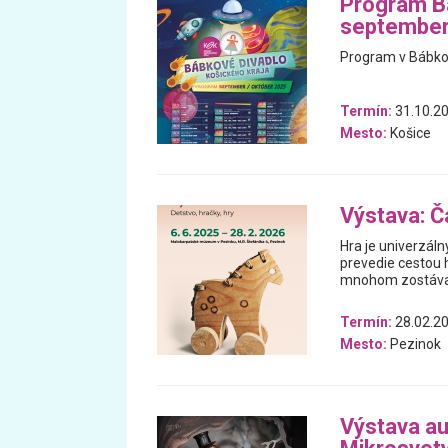
Program Bá
september
Program v Bábkov
Termín:
31.10.20
Mesto:
Košice
Výstava: Ča
Hra je univerzáln
prevedie cestou h
mnohom zostával
Termín:
28.02.20
Mesto:
Pezinok
Výstava au