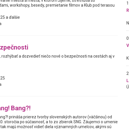
vanie miesta a mesta, v ktorom žijeme, stretnutia so
1
ami, workshopy, besedy, premietanie filmov a Klub pod terasou
R
25 a ďalšie
a
0
ezpečnosti
, rozhýbať a dozvedieť niečo nové o bezpečnosti na cestách aj v
2
025
L
a
ng! Bang?!
ng?! prináša prierez tvorby slovenských autorov (väčšinou) od
20. storočia po súčasnosť, a to zo zbierok SNG. Záujemci o umenie
sť tak majú možnosť vidieť diela významných umelcov, akými sú