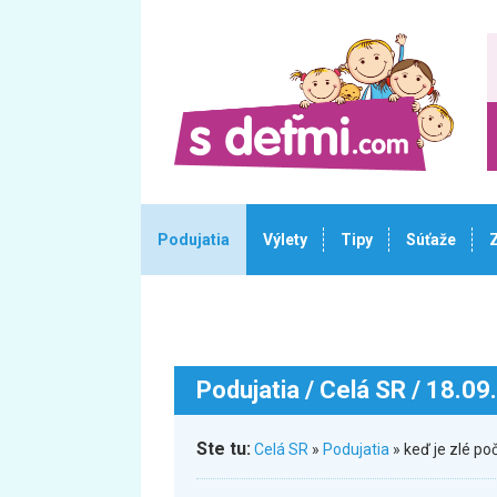
Podujatia
Výlety
Tipy
Súťaže
Podujatia
/ Celá SR / 18.09
Ste tu:
Celá SR
»
Podujatia
» keď je zlé po