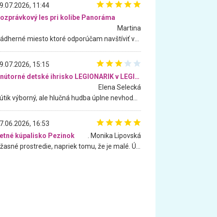
9.07.2026, 11:44
ozprávkový les pri kolibe Panoráma
Martina
Nádherné miesto ktoré odporúčam navštíviť všetkými desiatimi, pre rodiny s deťmi, dôchodcom... Proste a jednoducho ozaj rozprávkový les.. určite ešte prídeme. Odniesli sme si na pamiatku krásne tričká,
9.07.2026, 15:15
Vnútorné detské ihrisko LEGIONARIK v LEGIA Fitness
Elena Selecká
Kútik výborný, ale hlučná hudba úplne nevhodná pre deti. Na moju žiadosť o aspoň sušenie nereagovali.
7.06.2026, 16:53
etné kúpalisko Pezinok
. Monika Lipovská
Úžasné prostredie, napriek tomu, že je malé. Úžasná atmosféra. Voda fantastická a nádherná. Ľudí je pomerne veľa, ale su mili a ohľaduplní. Je veľmi zaujímavé sledovať, ako dokážu spolu športovať cudzí ľudia a bez ohľadu na vek. Vládne tu pohoda. Vnuka neviem dostať z vody. Ďakujem za krásny deň . Urcite sa sem vrátim. Jediný problém je s parkovaním, ale aj ten sa mi podarilo vyriešiť. Monika Bratislava