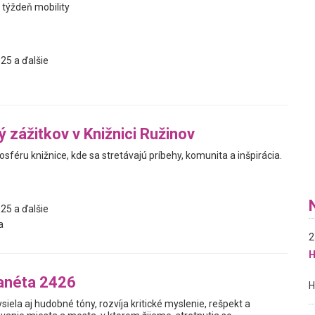
 týždeň mobility
25 a ďalšie
ý zážitkov v Knižnici Ružinov
mosféru knižnice, kde sa stretávajú príbehy, komunita a inšpirácia.
25 a ďalšie
a
2
H
lanéta 2426
siela aj hudobné tóny, rozvíja kritické myslenie, rešpekt a