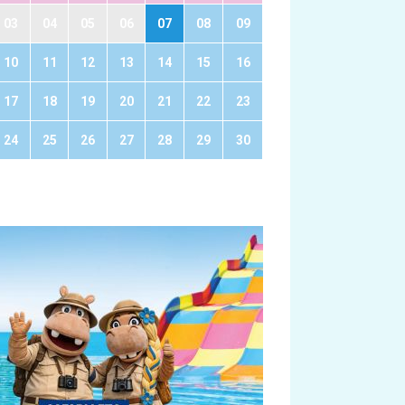
03
04
05
06
07
08
09
10
11
12
13
14
15
16
17
18
19
20
21
22
23
24
25
26
27
28
29
30