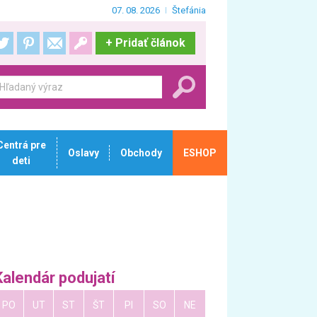
07. 08. 2026
Štefánia
+
Pridať článok
Centrá pre
Oslavy
Obchody
ESHOP
deti
Kalendár podujatí
PO
UT
ST
ŠT
PI
SO
NE