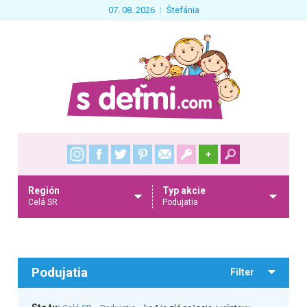
07. 08. 2026
Štefánia
+
Región
Typ akcie
Celá SR
Podujatia
Podujatia
Filter