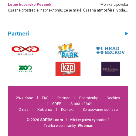
Letné kúpalisko Pezinok
. Monika Lipovská
Úžasné prostredie, napriek tomu, že je malé. Úžasná atmosféra. Voda fantastická a nádherná. Ľudí je pomerne veľa, ale su mili a ohľaduplní. Je veľmi zaujímavé sledovať, ako dokážu spolu športovať cudzí ľudia a bez ohľadu na vek. Vládne tu pohoda. Vnuka neviem dostať z vody. Ďakujem za krásny deň . Urcite sa sem vrátim. Jediný problém je s parkovaním, ale aj ten sa mi podarilo vyriešiť. Monika Bratislava
Partneri
2% z dane
l
FAQ
l
Partneri
l
Podmienky
l
Cookies
l
GDPR
l
Štatút súťaží
O nás
l
Reklama
l
Kontakt
l
Spracovanie súhlasu
© 2026
SDEŤMI.com
l
Všetky práva vyhradené
Tvorba web stránky:
Webmax