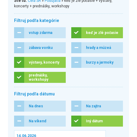
Ste tu:
Celá SR
»
Podujatia
» keď je zlé počasie + výstavy,
koncerty + prednášky, workshopy
Filtruj podľa kategórie
vstup zdarma
keď je zlé počasie
zábava vonku
hrady a múzeá
výstavy, koncerty
burzy a jarmoky
prednášky,
workshopy
Filtruj podľa dátumu
Na dnes
Na zajtra
Na víkend
Iný dátum