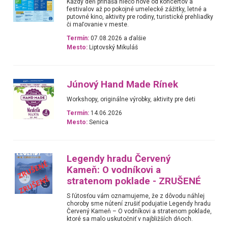
Každý deň prináša niečo nové od koncertov a
festivalov až po pokojné umelecké zážitky, letné a
putovné kino, aktivity pre rodiny, turistické prehliadky
či maľovanie v meste.
Termín:
07.08.2026 a ďalšie
Mesto:
Liptovský Mikuláš
Júnový Hand Made Rínek
Workshopy, originálne výrobky, aktivity pre deti
Termín:
14.06.2026
Mesto:
Senica
Legendy hradu Červený
Kameň: O vodníkovi a
stratenom poklade - ZRUŠENÉ
S ľútosťou vám oznamujeme, že z dôvodu náhlej
choroby sme nútení zrušiť podujatie Legendy hradu
Červený Kameň – O vodníkovi a stratenom poklade,
ktoré sa malo uskutočniť v najbližších dňoch.