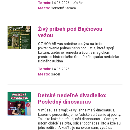
Termín:
14.06.2026 a ďalšie
Mesto:
Červený Kameň
Živý príbeh pod Bajčiovou
vežou
OZ HOMAR vás srdečne pozýva na tretie
pokračovanie jedinečného podujatia, ktoré spojí
kultúru, tradičné remeslá a šport v magickom
prostredí historického Geceľského parku neďaleko
Dolného Kubína
Termín:
14.06.2026
Mesto:
Gäceľ
Detské nedeľné divadielko:
Posledný dinosaurus
V múzeu sa z vajíčka vyliahne malý dinosaurus,
ktorému personifikujeme ľudské správanie aj pocity.
Tak ako každé dieťa, aj náš dinosaurus – Samo, v
istom období sa pýta, odkiaľ pochádza, kto a kde sú
jeho rodičia. A keďže je na svete sám, vydá sa