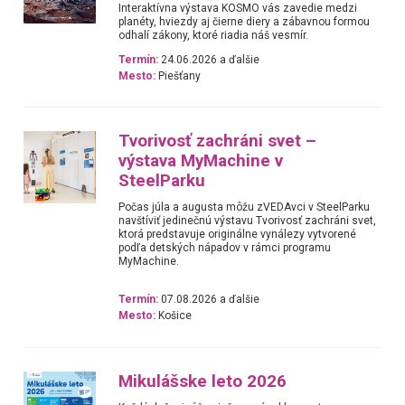
Interaktívna výstava KOSMO vás zavedie medzi
planéty, hviezdy aj čierne diery a zábavnou formou
odhalí zákony, ktoré riadia náš vesmír.
Termín:
24.06.2026 a ďalšie
Mesto:
Piešťany
Tvorivosť zachráni svet –
výstava MyMachine v
SteelParku
Počas júla a augusta môžu zVEDAvci v SteelParku
navštíviť jedinečnú výstavu Tvorivosť zachráni svet,
ktorá predstavuje originálne vynálezy vytvorené
podľa detských nápadov v rámci programu
MyMachine.
Termín:
07.08.2026 a ďalšie
Mesto:
Košice
Mikulášske leto 2026