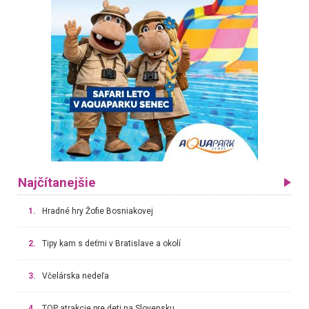
Najčítanejšie
1.
Hradné hry Žofie Bosniakovej
2.
Tipy kam s deťmi v Bratislave a okolí
3.
Včelárska nedeľa
4.
TOP atrakcie pre deti na Slovensku