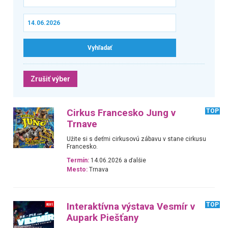
Zrušiť výber
Cirkus Francesko Jung v
TOP
Trnave
Užite si s deťmi cirkusovú zábavu v stane cirkusu
Francesko.
Termín:
14.06.2026 a ďalšie
Mesto:
Trnava
Interaktívna výstava Vesmír v
TOP
Aupark Piešťany