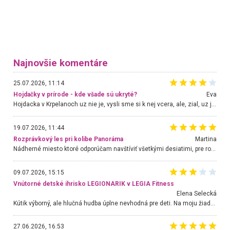
Najnovšie komentáre
25.07.2026, 11:14
Hojdačky v prírode - kde všade sú ukryté?
Eva
Hojdacka v Krpelanoch uz nie je, vysli sme si k nej vcera, ale, zial, uz je znicena. Ak sem planujete cestu len kvoli hojdacke, mozete si ju usetrit. Krasny vyhlad je tu vsak aj bez hojdacky :-)
19.07.2026, 11:44
Rozprávkový les pri kolibe Panoráma
Martina
Nádherné miesto ktoré odporúčam navštíviť všetkými desiatimi, pre rodiny s deťmi, dôchodcom... Proste a jednoducho ozaj rozprávkový les.. určite ešte prídeme. Odniesli sme si na pamiatku krásne tričká,
09.07.2026, 15:15
Vnútorné detské ihrisko LEGIONARIK v LEGIA Fitness
Elena Selecká
Kútik výborný, ale hlučná hudba úplne nevhodná pre deti. Na moju žiadosť o aspoň sušenie nereagovali.
27.06.2026, 16:53