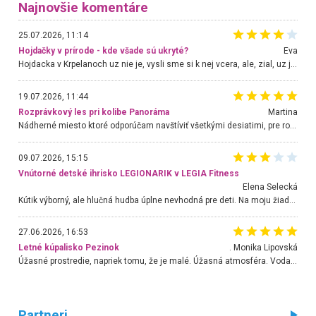
Najnovšie komentáre
25.07.2026, 11:14
Hojdačky v prírode - kde všade sú ukryté?
Eva
Hojdacka v Krpelanoch uz nie je, vysli sme si k nej vcera, ale, zial, uz je znicena. Ak sem planujete cestu len kvoli hojdacke, mozete si ju usetrit. Krasny vyhlad je tu vsak aj bez hojdacky :-)
19.07.2026, 11:44
Rozprávkový les pri kolibe Panoráma
Martina
Nádherné miesto ktoré odporúčam navštíviť všetkými desiatimi, pre rodiny s deťmi, dôchodcom... Proste a jednoducho ozaj rozprávkový les.. určite ešte prídeme. Odniesli sme si na pamiatku krásne tričká,
09.07.2026, 15:15
Vnútorné detské ihrisko LEGIONARIK v LEGIA Fitness
Elena Selecká
Kútik výborný, ale hlučná hudba úplne nevhodná pre deti. Na moju žiadosť o aspoň sušenie nereagovali.
27.06.2026, 16:53
Letné kúpalisko Pezinok
. Monika Lipovská
Úžasné prostredie, napriek tomu, že je malé. Úžasná atmosféra. Voda fantastická a nádherná. Ľudí je pomerne veľa, ale su mili a ohľaduplní. Je veľmi zaujímavé sledovať, ako dokážu spolu športovať cudzí ľudia a bez ohľadu na vek. Vládne tu pohoda. Vnuka neviem dostať z vody. Ďakujem za krásny deň . Urcite sa sem vrátim. Jediný problém je s parkovaním, ale aj ten sa mi podarilo vyriešiť. Monika Bratislava
Partneri