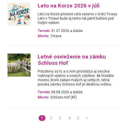
Leto na Korze 2026 v júli
Leto na Korze prinesie veľa večerov v srdci Trnavy
Leto v Trnave bude aj tento rok patriť kultúre pod
holým nebom.
Termín:
31.07.2026 a ďalšie
Mesto:
Trnava
Letné osvieženie na zámku
Schloss Hof
Prázdniny sú tu a s nimi prichádza aj sezóna
rodinných výletov a nových zážitkov. Ak hľadáte
miesto, ktoré zabaví malých aj veľkých, letná
ponuka zámku Schloss Hof je ideálnou voľbou.
Termín:
08.08.2026 a ďalšie
Mesto:
Schloss Hof (AT)
1
2
3
4
5
»