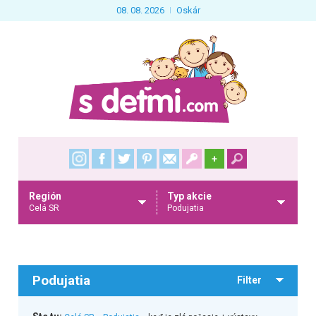
08. 08. 2026
Oskár
+
Región
Typ akcie
Celá SR
Podujatia
Podujatia
Filter