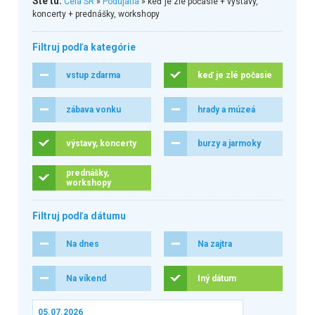
Ste tu:
Celá SR
»
Podujatia
» keď je zlé počasie + výstavy,
koncerty + prednášky, workshopy
Filtruj podľa kategórie
vstup zdarma
keď je zlé počasie
zábava vonku
hrady a múzeá
výstavy, koncerty
burzy a jarmoky
prednášky,
workshopy
Filtruj podľa dátumu
Na dnes
Na zajtra
Na víkend
Iný dátum