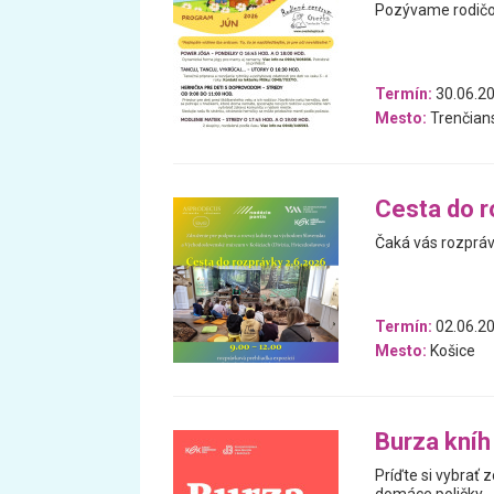
Pozývame rodičov
Termín:
30.06.20
Mesto:
Trenčians
Cesta do r
Čaká vás rozprávk
Termín:
02.06.2
Mesto:
Košice
Burza kníh
Príďte si vybrať 