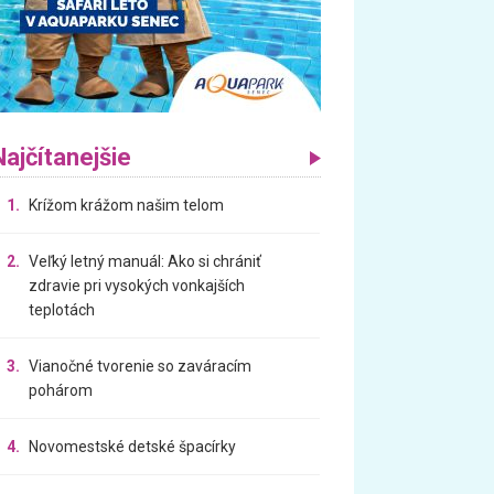
Najčítanejšie
1.
Krížom krážom našim telom
2.
Veľký letný manuál: Ako si chrániť
zdravie pri vysokých vonkajších
teplotách
3.
Vianočné tvorenie so zaváracím
pohárom
4.
Novomestské detské špacírky