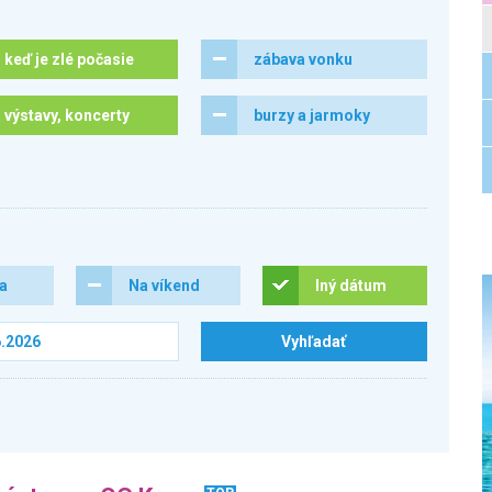
keď je zlé počasie
zábava vonku
výstavy, koncerty
burzy a jarmoky
ra
Na víkend
Iný dátum