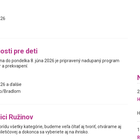
026
osti pre deti
úna do pondelka 8. júna 2026 je pripravený nadupaný program
r a prekvapení.
26 a ďalšie
p/Bradlom
2
H
ici Ružinov
 prídu všetky kategórie, budeme veľa čítať aj tvoriť, otvárame aj
1
letičovej a dokonca sa vyberiete aj na ihrisko.
R