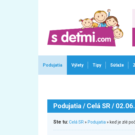
Podujatia
Výlety
Tipy
Súťaže
Podujatia
/ Celá SR / 02.06
Ste tu:
Celá SR
»
Podujatia
» keď je zlé po