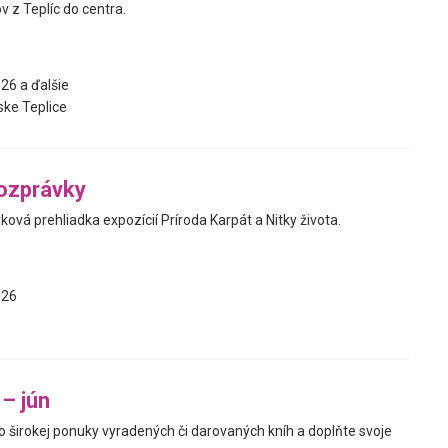
 z Teplíc do centra.
26 a ďalšie
ke Teplice
ozprávky
ová prehliadka expozícií Príroda Karpát a Nitky života.
026
 – jún
zo širokej ponuky vyradených či darovaných kníh a doplňte svoje