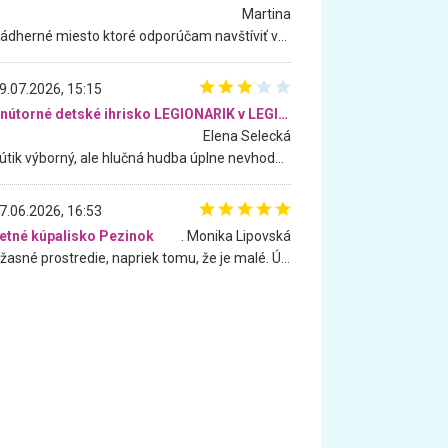
Martina
Nádherné miesto ktoré odporúčam navštíviť všetkými desiatimi, pre rodiny s deťmi, dôchodcom... Proste a jednoducho ozaj rozprávkový les.. určite ešte prídeme. Odniesli sme si na pamiatku krásne tričká,
9.07.2026, 15:15
Vnútorné detské ihrisko LEGIONARIK v LEGIA Fitness
Elena Selecká
Kútik výborný, ale hlučná hudba úplne nevhodná pre deti. Na moju žiadosť o aspoň sušenie nereagovali.
7.06.2026, 16:53
etné kúpalisko Pezinok
. Monika Lipovská
Úžasné prostredie, napriek tomu, že je malé. Úžasná atmosféra. Voda fantastická a nádherná. Ľudí je pomerne veľa, ale su mili a ohľaduplní. Je veľmi zaujímavé sledovať, ako dokážu spolu športovať cudzí ľudia a bez ohľadu na vek. Vládne tu pohoda. Vnuka neviem dostať z vody. Ďakujem za krásny deň . Urcite sa sem vrátim. Jediný problém je s parkovaním, ale aj ten sa mi podarilo vyriešiť. Monika Bratislava