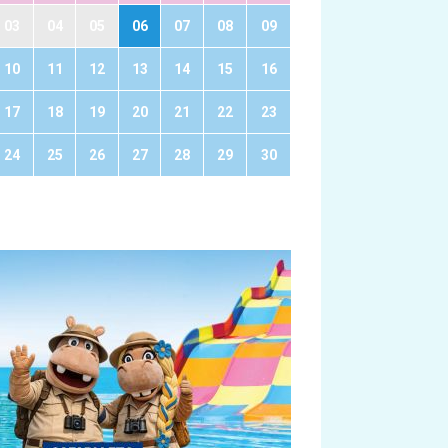
03
04
05
06
07
08
09
10
11
12
13
14
15
16
17
18
19
20
21
22
23
24
25
26
27
28
29
30