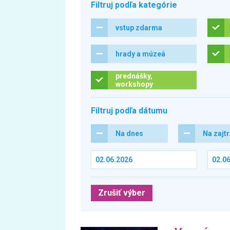
Filtruj podľa kategórie
vstup zdarma
hrady a múzeá
prednášky,
workshopy
Filtruj podľa dátumu
Na dnes
Na zajt
Zrušiť výber