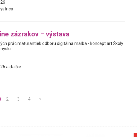
026
ystrica
jine zázrakov – výstava
ých prác maturantiek odboru digitálna maľba - koncept art Školy
myslu.
26 a ďalšie
2
3
4
»