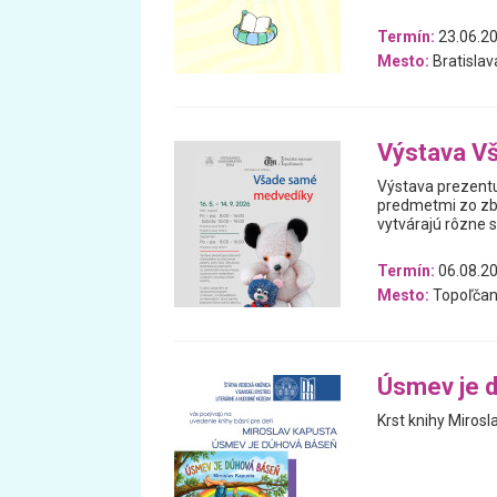
Termín:
23.06.20
Mesto:
Bratislav
Výstava V
Výstava prezentu
predmetmi zo zb
vytvárajú rôzne 
Termín:
06.08.20
Mesto:
Topoľčan
Úsmev je 
Krst knihy Mirosl