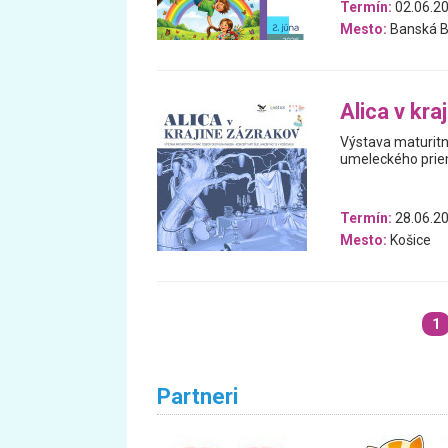
Termín:
02.06.2
Mesto:
Banská B
Alica v kra
Výstava maturitn
umeleckého prie
Termín:
28.06.20
Mesto:
Košice
1
Partneri