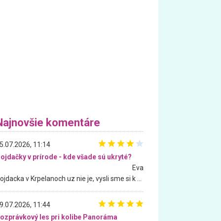
Najnovšie komentáre
5.07.2026, 11:14
ojdačky v prírode - kde všade sú ukryté?
Eva
Hojdacka v Krpelanoch uz nie je, vysli sme si k nej vcera, ale, zial, uz je znicena. Ak sem planujete cestu len kvoli hojdacke, mozete si ju usetrit. Krasny vyhlad je tu vsak aj bez hojdacky :-)
9.07.2026, 11:44
ozprávkový les pri kolibe Panoráma