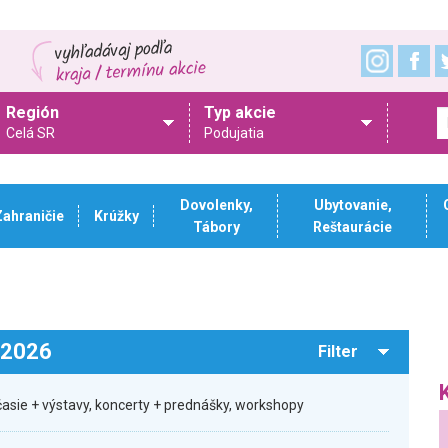
Región
Typ akcie
Celá SR
Podujatia
Dovolenky,
Ubytovanie,
Zahraničie
Krúžky
Tábory
Reštaurácie
.2026
Filter
časie + výstavy, koncerty + prednášky, workshopy