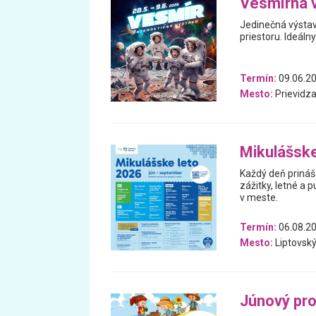
Vesmírna 
Jedinečná výstav
priestoru. Ideáln
Termín:
09.06.20
Mesto:
Prievidz
Mikulášske
Každý deň prináš
zážitky, letné a p
v meste.
Termín:
06.08.20
Mesto:
Liptovský
Júnový pr