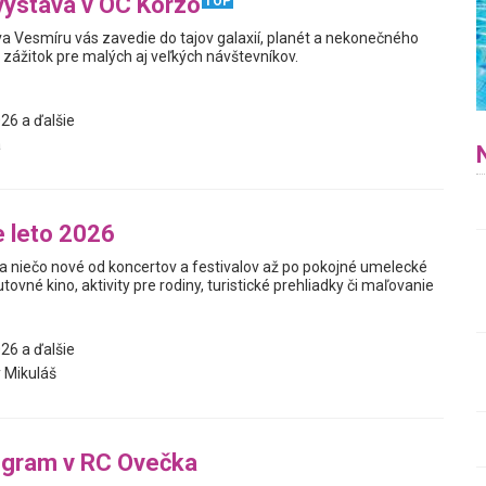
výstava v OC Korzo
TOP
a Vesmíru vás zavedie do tajov galaxií, planét a nekonečného
y zážitok pre malých aj veľkých návštevníkov.
26 a ďalšie
a
 leto 2026
a niečo nové od koncertov a festivalov až po pokojné umelecké
utovné kino, aktivity pre rodiny, turistické prehliadky či maľovanie
26 a ďalšie
 Mikuláš
ogram v RC Ovečka