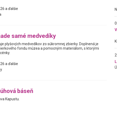
26 a ďalšie
a
0
šade samé medvedíky
je plyšových medvedíkov zo súkromnej zbierky. Doplnená je
ierkového fondu múzea a pomocným materiálom, s ktorými
scénky.
2
L
26 a ďalšie
y
dúhová báseň
ava Kapustu.