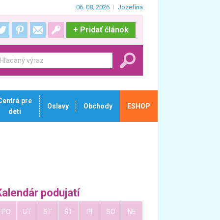
06. 08. 2026
Jozefína
+
Pridať článok
Centrá pre
Oslavy
Obchody
ESHOP
deti
Kalendár podujatí
PO
UT
ST
ŠT
PI
SO
NE