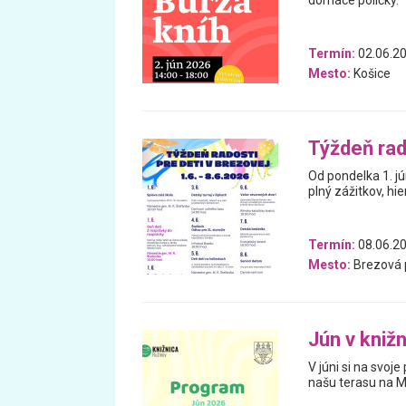
domáce poličky.
Termín:
02.06.2
Mesto:
Košice
Týždeň rad
Od pondelka 1. j
plný zážitkov, hie
Termín:
08.06.20
Mesto:
Brezová 
Jún v knižn
V júni si na svoje
našu terasu na Mi