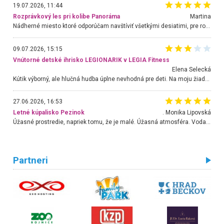
19.07.2026, 11:44
Rozprávkový les pri kolibe Panoráma
Martina
Nádherné miesto ktoré odporúčam navštíviť všetkými desiatimi, pre rodiny s deťmi, dôchodcom... Proste a jednoducho ozaj rozprávkový les.. určite ešte prídeme. Odniesli sme si na pamiatku krásne tričká,
09.07.2026, 15:15
Vnútorné detské ihrisko LEGIONARIK v LEGIA Fitness
Elena Selecká
Kútik výborný, ale hlučná hudba úplne nevhodná pre deti. Na moju žiadosť o aspoň sušenie nereagovali.
27.06.2026, 16:53
Letné kúpalisko Pezinok
. Monika Lipovská
Úžasné prostredie, napriek tomu, že je malé. Úžasná atmosféra. Voda fantastická a nádherná. Ľudí je pomerne veľa, ale su mili a ohľaduplní. Je veľmi zaujímavé sledovať, ako dokážu spolu športovať cudzí ľudia a bez ohľadu na vek. Vládne tu pohoda. Vnuka neviem dostať z vody. Ďakujem za krásny deň . Urcite sa sem vrátim. Jediný problém je s parkovaním, ale aj ten sa mi podarilo vyriešiť. Monika Bratislava
Partneri