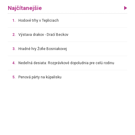
Najčítanejšie
1.
Hodové trhy v Tepliciach
2.
Výstava drakov - Dračí Beckov
3.
Hradné hry Žofie Bosniakovej
4.
Nedeľná desiata: Rozprávkové dopoludnia pre celú rodinu
5.
Penová párty na kúpalisku