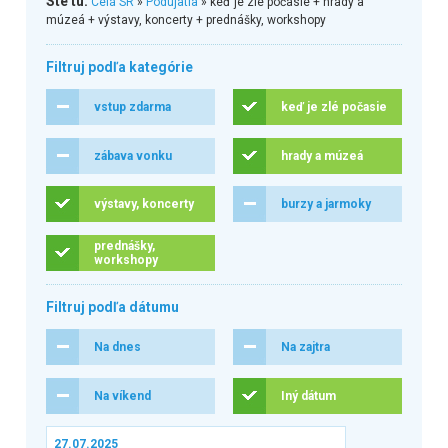
Ste tu:
Celá SR
»
Podujatia
» keď je zlé počasie + hrady a
múzeá + výstavy, koncerty + prednášky, workshopy
Filtruj podľa kategórie
vstup zdarma
keď je zlé počasie
zábava vonku
hrady a múzeá
výstavy, koncerty
burzy a jarmoky
prednášky,
workshopy
Filtruj podľa dátumu
Na dnes
Na zajtra
Na víkend
Iný dátum