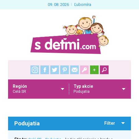
09. 08. 2026
Ľubomíra
+
Región
Typ akcie
Celá SR
Podujatia
Podujatia
Filter