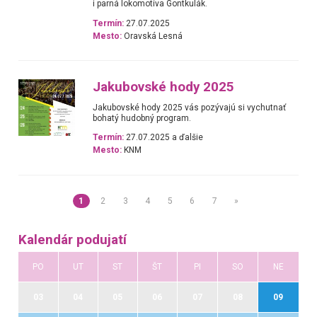
i parná lokomotíva Gontkulák.
Termín:
27.07.2025
Mesto:
Oravská Lesná
Jakubovské hody 2025
Jakubovské hody 2025 vás pozývajú si vychutnať
bohatý hudobný program.
Termín:
27.07.2025 a ďalšie
Mesto:
KNM
1
2
3
4
5
6
7
»
Kalendár podujatí
PO
UT
ST
ŠT
PI
SO
NE
03
04
05
06
07
08
09