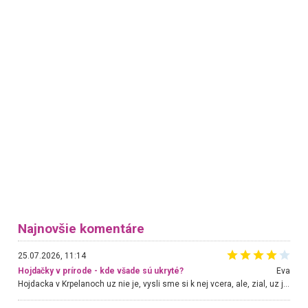
Najnovšie komentáre
25.07.2026, 11:14
Hojdačky v prírode - kde všade sú ukryté?
Eva
Hojdacka v Krpelanoch uz nie je, vysli sme si k nej vcera, ale, zial, uz je znicena. Ak sem planujete cestu len kvoli hojdacke, mozete si ju usetrit. Krasny vyhlad je tu vsak aj bez hojdacky :-)