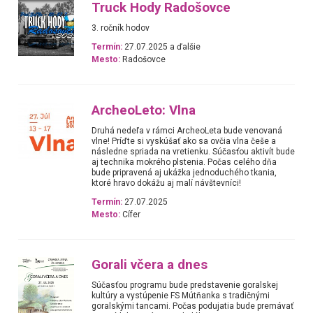
Truck Hody Radošovce
3. ročník hodov
Termín:
27.07.2025 a ďalšie
Mesto:
Radošovce
ArcheoLeto: Vlna
Druhá nedeľa v rámci ArcheoLeta bude venovaná
vlne! Príďte si vyskúšať ako sa ovčia vlna češe a
následne spriada na vretienku. Súčasťou aktivít bude
aj technika mokrého plstenia. Počas celého dňa
bude pripravená aj ukážka jednoduchého tkania,
ktoré hravo dokážu aj malí návštevníci!
Termín:
27.07.2025
Mesto:
Cífer
Gorali včera a dnes
Súčasťou programu bude predstavenie goralskej
kultúry a vystúpenie FS Mútňanka s tradičnými
goralskými tancami. Počas podujatia bude premávať