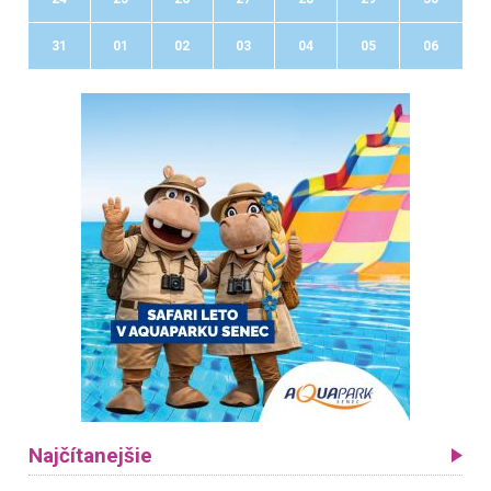
31
01
02
03
04
05
06
Najčítanejšie