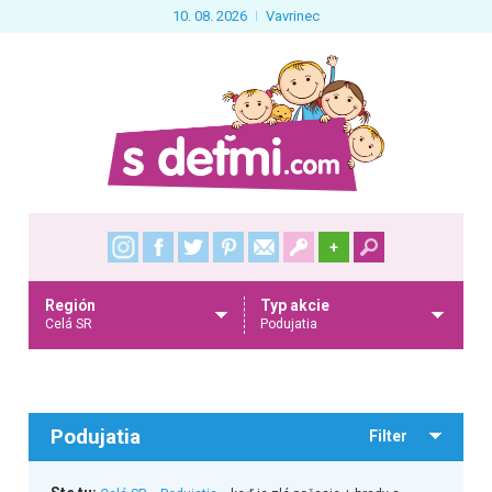
10. 08. 2026
Vavrinec
+
Región
Typ akcie
Celá SR
Podujatia
Podujatia
Filter