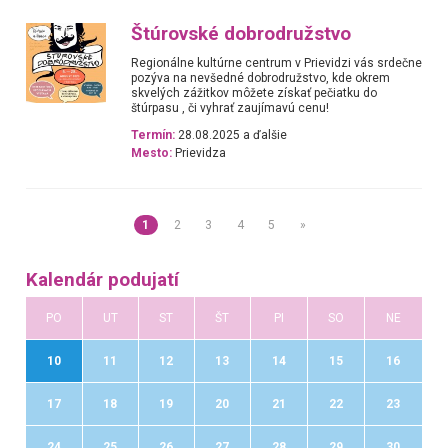
Štúrovské dobrodružstvo
Regionálne kultúrne centrum v Prievidzi vás srdečne
pozýva na nevšedné dobrodružstvo, kde okrem
skvelých zážitkov môžete získať pečiatku do
štúrpasu , či vyhrať zaujímavú cenu!
Termín:
28.08.2025 a ďalšie
Mesto:
Prievidza
1
2
3
4
5
»
Kalendár podujatí
PO
UT
ST
ŠT
PI
SO
NE
10
11
12
13
14
15
16
17
18
19
20
21
22
23
24
25
26
27
28
29
30