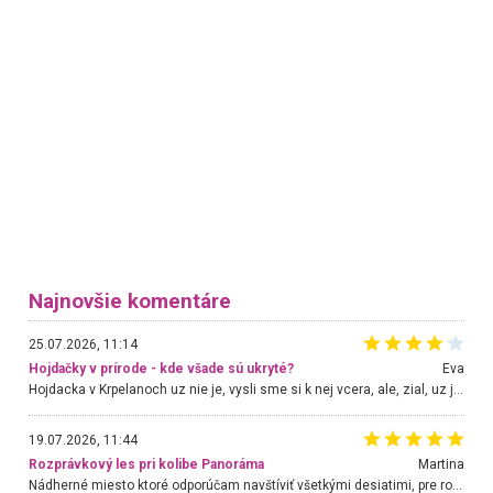
Najnovšie komentáre
25.07.2026, 11:14
Hojdačky v prírode - kde všade sú ukryté?
Eva
Hojdacka v Krpelanoch uz nie je, vysli sme si k nej vcera, ale, zial, uz je znicena. Ak sem planujete cestu len kvoli hojdacke, mozete si ju usetrit. Krasny vyhlad je tu vsak aj bez hojdacky :-)
19.07.2026, 11:44
Rozprávkový les pri kolibe Panoráma
Martina
Nádherné miesto ktoré odporúčam navštíviť všetkými desiatimi, pre rodiny s deťmi, dôchodcom... Proste a jednoducho ozaj rozprávkový les.. určite ešte prídeme. Odniesli sme si na pamiatku krásne tričká,