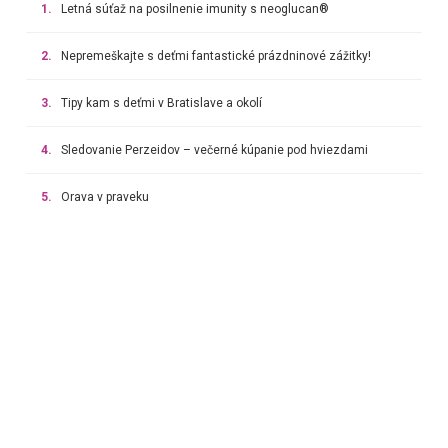
1.
Letná súťaž na posilnenie imunity s neoglucan®
2.
Nepremeškajte s deťmi fantastické prázdninové zážitky!
3.
Tipy kam s deťmi v Bratislave a okolí
4.
Sledovanie Perzeidov – večerné kúpanie pod hviezdami
5.
Orava v praveku