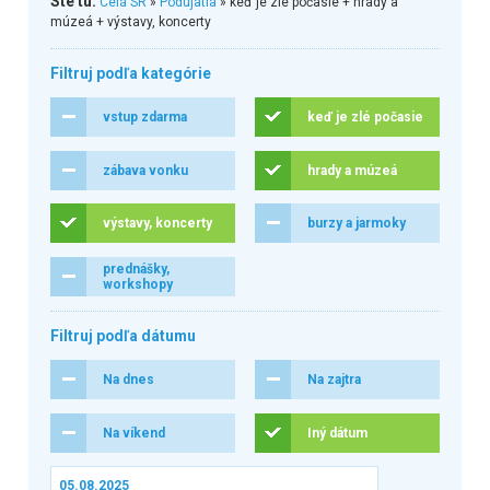
Ste tu:
Celá SR
»
Podujatia
» keď je zlé počasie + hrady a
múzeá + výstavy, koncerty
Filtruj podľa kategórie
vstup zdarma
keď je zlé počasie
zábava vonku
hrady a múzeá
výstavy, koncerty
burzy a jarmoky
prednášky,
workshopy
Filtruj podľa dátumu
Na dnes
Na zajtra
Na víkend
Iný dátum