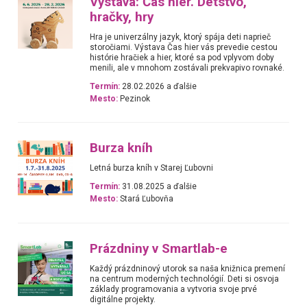
Výstava: Čas hier. Detstvo,
hračky, hry
Hra je univerzálny jazyk, ktorý spája deti naprieč
storočiami. Výstava Čas hier vás prevedie cestou
histórie hračiek a hier, ktoré sa pod vplyvom doby
menili, ale v mnohom zostávali prekvapivo rovnaké.
Termín:
28.02.2026 a ďalšie
Mesto:
Pezinok
Burza kníh
Letná burza kníh v Starej Ľubovni
Termín:
31.08.2025 a ďalšie
Mesto:
Stará Ľubovňa
Prázdniny v Smartlab-e
Každý prázdninový utorok sa naša knižnica premení
na centrum moderných technológií. Deti si osvoja
základy programovania a vytvoria svoje prvé
digitálne projekty.