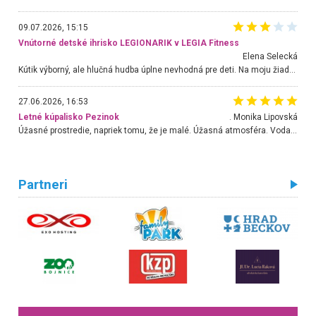
09.07.2026, 15:15
Vnútorné detské ihrisko LEGIONARIK v LEGIA Fitness
Elena Selecká
Kútik výborný, ale hlučná hudba úplne nevhodná pre deti. Na moju žiadosť o aspoň sušenie nereagovali.
27.06.2026, 16:53
Letné kúpalisko Pezinok
. Monika Lipovská
Úžasné prostredie, napriek tomu, že je malé. Úžasná atmosféra. Voda fantastická a nádherná. Ľudí je pomerne veľa, ale su mili a ohľaduplní. Je veľmi zaujímavé sledovať, ako dokážu spolu športovať cudzí ľudia a bez ohľadu na vek. Vládne tu pohoda. Vnuka neviem dostať z vody. Ďakujem za krásny deň . Urcite sa sem vrátim. Jediný problém je s parkovaním, ale aj ten sa mi podarilo vyriešiť. Monika Bratislava
Partneri