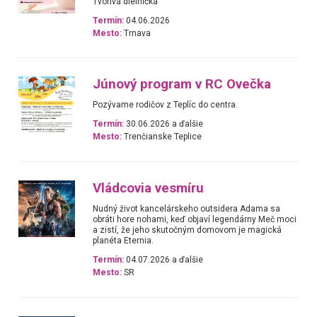
Tvorivá dielnička
Termín:
04.06.2026
Mesto:
Trnava
Júnový program v RC Ovečka
Pozývame rodičov z Teplíc do centra.
Termín:
30.06.2026 a ďalšie
Mesto:
Trenčianske Teplice
Vládcovia vesmíru
Nudný život kancelárskeho outsidera Adama sa
obráti hore nohami, keď objaví legendárny Meč moci
a zistí, že jeho skutočným domovom je magická
planéta Eternia.
Termín:
04.07.2026 a ďalšie
Mesto:
SR