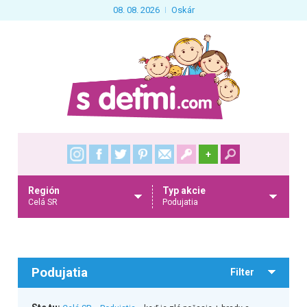
08. 08. 2026
Oskár
+
Región
Typ akcie
Celá SR
Podujatia
Podujatia
Filter