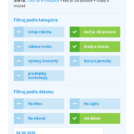
Ste tu:
Celá SR
»
Podujatia
» keď je zlé počasie + hrady a
múzeá
Filtruj podľa kategórie
vstup zdarma
keď je zlé počasie
zábava vonku
hrady a múzeá
výstavy, koncerty
burzy a jarmoky
prednášky,
workshopy
Filtruj podľa dátumu
Na dnes
Na zajtra
Na víkend
Iný dátum