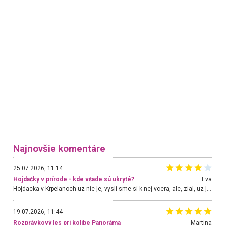
Najnovšie komentáre
25.07.2026, 11:14
Hojdačky v prírode - kde všade sú ukryté?
Eva
Hojdacka v Krpelanoch uz nie je, vysli sme si k nej vcera, ale, zial, uz je znicena. Ak sem planujete cestu len kvoli hojdacke, mozete si ju usetrit. Krasny vyhlad je tu vsak aj bez hojdacky :-)
19.07.2026, 11:44
Rozprávkový les pri kolibe Panoráma
Martina