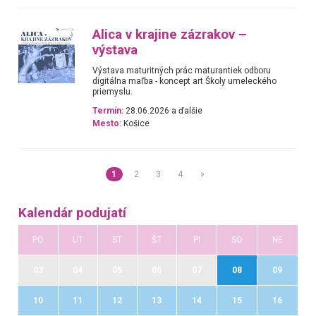
Alica v krajine zázrakov –
výstava
Výstava maturitných prác maturantiek odboru
digitálna maľba - koncept art Školy umeleckého
priemyslu.
Termín:
28.06.2026 a ďalšie
Mesto:
Košice
1
2
3
4
»
Kalendár podujatí
PO
UT
ST
ŠT
PI
SO
NE
03
04
05
06
07
08
09
10
11
12
13
14
15
16