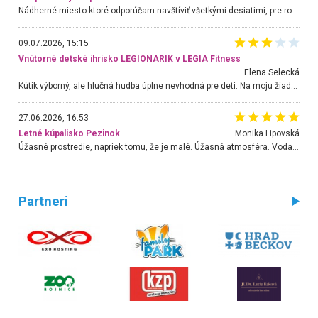
Nádherné miesto ktoré odporúčam navštíviť všetkými desiatimi, pre rodiny s deťmi, dôchodcom... Proste a jednoducho ozaj rozprávkový les.. určite ešte prídeme. Odniesli sme si na pamiatku krásne tričká,
09.07.2026, 15:15
Vnútorné detské ihrisko LEGIONARIK v LEGIA Fitness
Elena Selecká
Kútik výborný, ale hlučná hudba úplne nevhodná pre deti. Na moju žiadosť o aspoň sušenie nereagovali.
27.06.2026, 16:53
Letné kúpalisko Pezinok
. Monika Lipovská
Úžasné prostredie, napriek tomu, že je malé. Úžasná atmosféra. Voda fantastická a nádherná. Ľudí je pomerne veľa, ale su mili a ohľaduplní. Je veľmi zaujímavé sledovať, ako dokážu spolu športovať cudzí ľudia a bez ohľadu na vek. Vládne tu pohoda. Vnuka neviem dostať z vody. Ďakujem za krásny deň . Urcite sa sem vrátim. Jediný problém je s parkovaním, ale aj ten sa mi podarilo vyriešiť. Monika Bratislava
Partneri