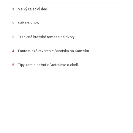
1.
Veľký rajecký deň
2.
Sahara 2026
3.
Tradičné brežské remeselné dvory
4.
Fantastické otvorenie Šantiska na Kamzíku
5.
Tipy kam s deťmi v Bratislave a okolí