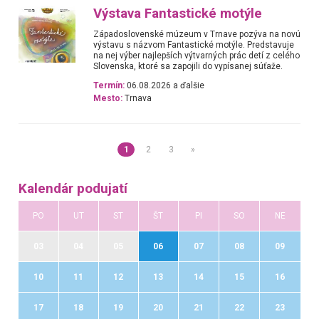
Výstava Fantastické motýle
Západoslovenské múzeum v Trnave pozýva na novú
výstavu s názvom Fantastické motýle. Predstavuje
na nej výber najlepších výtvarných prác detí z celého
Slovenska, ktoré sa zapojili do vypísanej súťaže.
Termín:
06.08.2026 a ďalšie
Mesto:
Trnava
1
2
3
»
Kalendár podujatí
PO
UT
ST
ŠT
PI
SO
NE
03
04
05
06
07
08
09
10
11
12
13
14
15
16
17
18
19
20
21
22
23