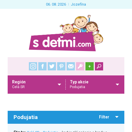
06. 08. 2026
Jozefína
+
Región
Typ akcie
Celá SR
Podujatia
Podujatia
Filter