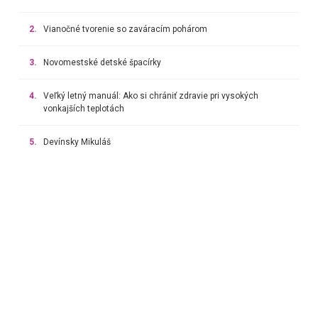
2.
Vianočné tvorenie so zaváracím pohárom
3.
Novomestské detské špacírky
4.
Veľký letný manuál: Ako si chrániť zdravie pri vysokých
vonkajších teplotách
5.
Devínsky Mikuláš