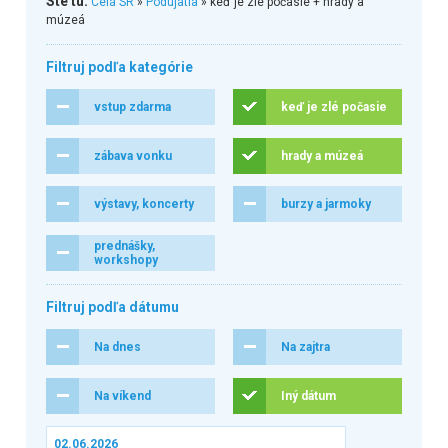
Ste tu:
Celá SR
»
Podujatia
» keď je zlé počasie + hrady a
múzeá
Filtruj podľa kategórie
vstup zdarma
keď je zlé počasie
zábava vonku
hrady a múzeá
výstavy, koncerty
burzy a jarmoky
prednášky,
workshopy
Filtruj podľa dátumu
Na dnes
Na zajtra
Na víkend
Iný dátum