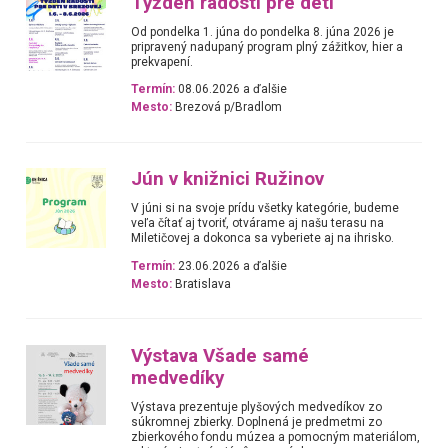
Týždeň radosti pre deti
Od pondelka 1. júna do pondelka 8. júna 2026 je
pripravený nadupaný program plný zážitkov, hier a
prekvapení.
Termín:
08.06.2026 a ďalšie
Mesto:
Brezová p/Bradlom
Jún v knižnici Ružinov
V júni si na svoje prídu všetky kategórie, budeme
veľa čítať aj tvoriť, otvárame aj našu terasu na
Miletičovej a dokonca sa vyberiete aj na ihrisko.
Termín:
23.06.2026 a ďalšie
Mesto:
Bratislava
Výstava Všade samé
medvedíky
Výstava prezentuje plyšových medvedíkov zo
súkromnej zbierky. Doplnená je predmetmi zo
zbierkového fondu múzea a pomocným materiálom,