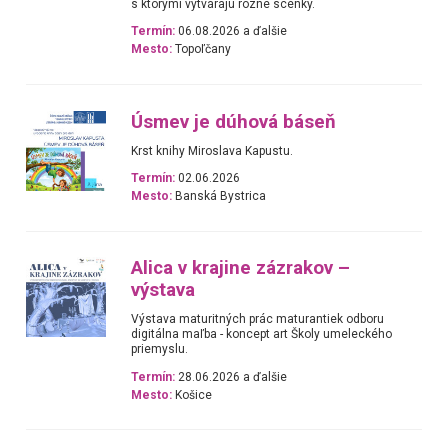
s ktorými vytvárajú rôzne scénky.
Termín:
06.08.2026 a ďalšie
Mesto:
Topoľčany
Úsmev je dúhová báseň
Krst knihy Miroslava Kapustu.
Termín:
02.06.2026
Mesto:
Banská Bystrica
Alica v krajine zázrakov –
výstava
Výstava maturitných prác maturantiek odboru
digitálna maľba - koncept art Školy umeleckého
priemyslu.
Termín:
28.06.2026 a ďalšie
Mesto:
Košice