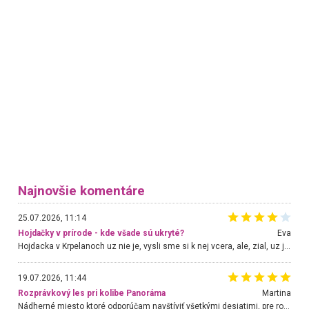
Najnovšie komentáre
25.07.2026, 11:14
Hojdačky v prírode - kde všade sú ukryté?
Eva
Hojdacka v Krpelanoch uz nie je, vysli sme si k nej vcera, ale, zial, uz je znicena. Ak sem planujete cestu len kvoli hojdacke, mozete si ju usetrit. Krasny vyhlad je tu vsak aj bez hojdacky :-)
19.07.2026, 11:44
Rozprávkový les pri kolibe Panoráma
Martina
Nádherné miesto ktoré odporúčam navštíviť všetkými desiatimi, pre rodiny s deťmi, dôchodcom... Proste a jednoducho ozaj rozprávkový les.. určite ešte prídeme. Odniesli sme si na pamiatku krásne tričká,