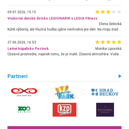
09.07.2026, 15:15
Vnútorné detské ihrisko LEGIONARIK v LEGIA Fitness
Elena Selecká
Kútik výborný, ale hlučná hudba úplne nevhodná pre deti. Na moju žiadosť o aspoň sušenie nereagovali.
27.06.2026, 16:53
Letné kúpalisko Pezinok
. Monika Lipovská
Úžasné prostredie, napriek tomu, že je malé. Úžasná atmosféra. Voda fantastická a nádherná. Ľudí je pomerne veľa, ale su mili a ohľaduplní. Je veľmi zaujímavé sledovať, ako dokážu spolu športovať cudzí ľudia a bez ohľadu na vek. Vládne tu pohoda. Vnuka neviem dostať z vody. Ďakujem za krásny deň . Urcite sa sem vrátim. Jediný problém je s parkovaním, ale aj ten sa mi podarilo vyriešiť. Monika Bratislava
Partneri