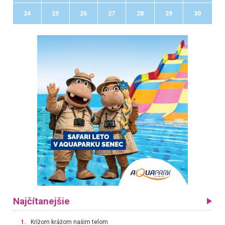
24
25
26
27
28
29
30
Najčítanejšie
1.
Krížom krážom našim telom