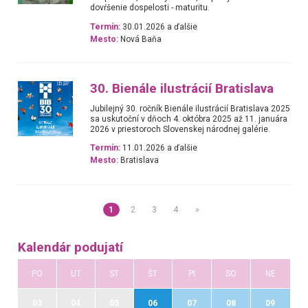
dovŕšenie dospelosti - maturitu.
Termín:
30.01.2026 a ďalšie
Mesto:
Nová Baňa
30. Bienále ilustrácií Bratislava
Jubilejný 30. ročník Bienále ilustrácií Bratislava 2025
sa uskutoční v dňoch 4. októbra 2025 až 11. januára
2026 v priestoroch Slovenskej národnej galérie.
Termín:
11.01.2026 a ďalšie
Mesto:
Bratislava
1
2
3
4
»
Kalendár podujatí
PO
UT
ST
ŠT
PI
SO
NE
03
04
05
06
07
08
09