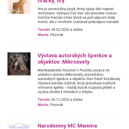
hračky, hry
Hra je univerzálny jazyk, ktorý spája deti naprieč
storočiami. Výstava Čas hier vás prevedie cestou
histórie hračiek a hier, ktoré sa pod vplyvom doby
menili, ale v mnohom zostávali prekvapivo rovnaké.
Termín:
28.02.2026 a ďalšie
Mesto:
Pezinok
Výstava autorských šperkov a
objektov: Mikrosvety
Malokarpatské múzeum v Pezinku pozýva na
unikátnu výstavu Mikrosvety, prezentáciu
autorských šperkov a objektov Soni Ďateľ Kozákovej.
Výstava ponúka zážitok, ktorý presahuje tradičné
vnímanie šperku – každý kúsok rozpráva príbeh a
vyzýva diváka k interakcii a dotyku.
Termín:
05.12.2025 a ďalšie
Mesto:
Pezinok
Narodeniny MC Mamina