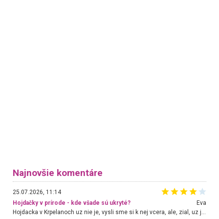
Najnovšie komentáre
25.07.2026, 11:14
Hojdačky v prírode - kde všade sú ukryté?
Eva
Hojdacka v Krpelanoch uz nie je, vysli sme si k nej vcera, ale, zial, uz je znicena. Ak sem planujete cestu len kvoli hojdacke, mozete si ju usetrit. Krasny vyhlad je tu vsak aj bez hojdacky :-)