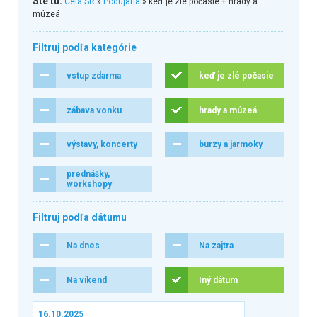
Ste tu:
Celá SR
»
Podujatia
» keď je zlé počasie + hrady a
múzeá
Filtruj podľa kategórie
vstup zdarma
keď je zlé počasie
zábava vonku
hrady a múzeá
výstavy, koncerty
burzy a jarmoky
prednášky,
workshopy
Filtruj podľa dátumu
Na dnes
Na zajtra
Na víkend
Iný dátum