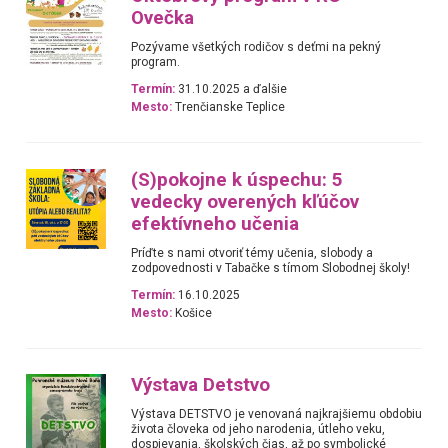
Ovečka
Pozývame všetkých rodičov s deťmi na pekný
program.
Termín:
31.10.2025 a ďalšie
Mesto:
Trenčianske Teplice
(S)pokojne k úspechu: 5
vedecky overených kľúčov
efektívneho učenia
Príďte s nami otvoriť témy učenia, slobody a
zodpovednosti v Tabačke s tímom Slobodnej školy!
Termín:
16.10.2025
Mesto:
Košice
Výstava Detstvo
Výstava DETSTVO je venovaná najkrajšiemu obdobiu
života človeka od jeho narodenia, útleho veku,
dospievania, školských čias, až po symbolické