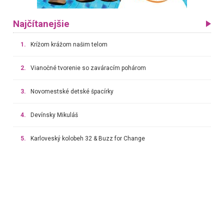
Najčítanejšie
1.
Krížom krážom našim telom
2.
Vianočné tvorenie so zaváracím pohárom
3.
Novomestské detské špacírky
4.
Devínsky Mikuláš
5.
Karloveský kolobeh 32 & Buzz for Change