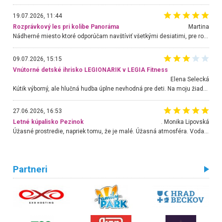
19.07.2026, 11:44
Rozprávkový les pri kolibe Panoráma
Martina
Nádherné miesto ktoré odporúčam navštíviť všetkými desiatimi, pre rodiny s deťmi, dôchodcom... Proste a jednoducho ozaj rozprávkový les.. určite ešte prídeme. Odniesli sme si na pamiatku krásne tričká,
09.07.2026, 15:15
Vnútorné detské ihrisko LEGIONARIK v LEGIA Fitness
Elena Selecká
Kútik výborný, ale hlučná hudba úplne nevhodná pre deti. Na moju žiadosť o aspoň sušenie nereagovali.
27.06.2026, 16:53
Letné kúpalisko Pezinok
. Monika Lipovská
Úžasné prostredie, napriek tomu, že je malé. Úžasná atmosféra. Voda fantastická a nádherná. Ľudí je pomerne veľa, ale su mili a ohľaduplní. Je veľmi zaujímavé sledovať, ako dokážu spolu športovať cudzí ľudia a bez ohľadu na vek. Vládne tu pohoda. Vnuka neviem dostať z vody. Ďakujem za krásny deň . Urcite sa sem vrátim. Jediný problém je s parkovaním, ale aj ten sa mi podarilo vyriešiť. Monika Bratislava
Partneri