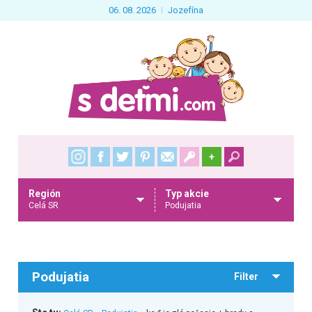
06. 08. 2026
Jozefína
+
Región
Typ akcie
Celá SR
Podujatia
Podujatia
Filter