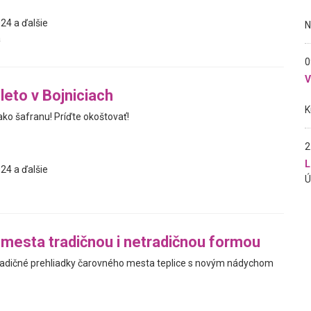
24 a ďalšie
a
0
leto v Bojniciach
 ako šafranu! Príďte okoštovať!
2
L
24 a ďalšie
 mesta tradičnou i netradičnou formou
radičné prehliadky čarovného mesta teplice s novým nádychom