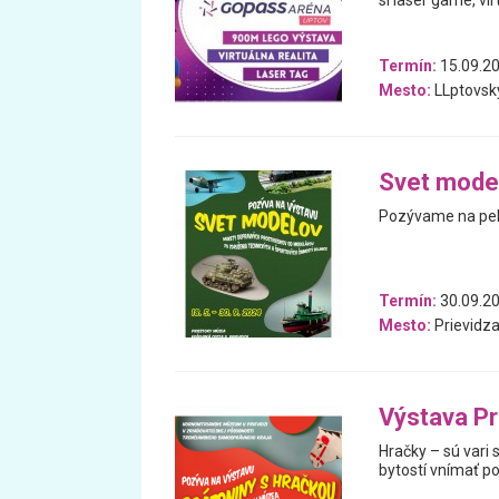
si laser game, vir
Termín:
15.09.20
Mesto:
LLptovsk
Svet mode
Pozývame na pek
Termín:
30.09.20
Mesto:
Prievidz
Výstava Pr
Hračky – sú vari 
bytostí vnímať p