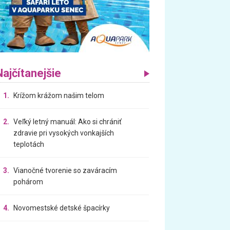
Najčítanejšie
1.
Krížom krážom našim telom
2.
Veľký letný manuál: Ako si chrániť
zdravie pri vysokých vonkajších
teplotách
3.
Vianočné tvorenie so zaváracím
pohárom
4.
Novomestské detské špacírky