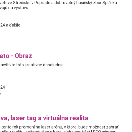
etové Stredisko v Poprade a dobrovoľný hasičský zbor Spišská
vajú na výstavu
24 a ďalšie
leto - Obraz
avštívte toto kreatívne dopoludnie.
024
é
a, laser tag a virtuálna realita
j tento rok premení na laser arénu, v ktorej bude možnosť zahrať