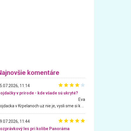
Najnovšie komentáre
5.07.2026, 11:14
ojdačky v prírode - kde všade sú ukryté?
Eva
Hojdacka v Krpelanoch uz nie je, vysli sme si k nej vcera, ale, zial, uz je znicena. Ak sem planujete cestu len kvoli hojdacke, mozete si ju usetrit. Krasny vyhlad je tu vsak aj bez hojdacky :-)
9.07.2026, 11:44
ozprávkový les pri kolibe Panoráma