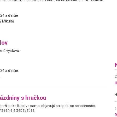
tuálnu realitu, občerstviť sa v bare, alebo navštíviť LEGO výstavu
24 a ďalšie
ý Mikuláš
lov
nú výstavu.
24 a ďalšie
a
2
H
ázdniny s hračkou
staršie ako ľudstvo samo, objavujú sa spolu so schopnosťou
1
otešenie a zabávať sa.
R