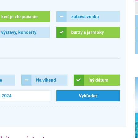
keď je zlé počasie
zábava vonku
výstavy, koncerty
burzy a jarmoky
ra
Na víkend
Iný dátum