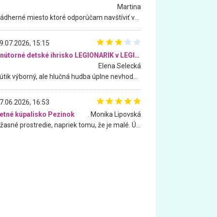
Martina
Nádherné miesto ktoré odporúčam navštíviť všetkými desiatimi, pre rodiny s deťmi, dôchodcom... Proste a jednoducho ozaj rozprávkový les.. určite ešte prídeme. Odniesli sme si na pamiatku krásne tričká,
9.07.2026, 15:15
Vnútorné detské ihrisko LEGIONARIK v LEGIA Fitness
Elena Selecká
Kútik výborný, ale hlučná hudba úplne nevhodná pre deti. Na moju žiadosť o aspoň sušenie nereagovali.
7.06.2026, 16:53
etné kúpalisko Pezinok
. Monika Lipovská
Úžasné prostredie, napriek tomu, že je malé. Úžasná atmosféra. Voda fantastická a nádherná. Ľudí je pomerne veľa, ale su mili a ohľaduplní. Je veľmi zaujímavé sledovať, ako dokážu spolu športovať cudzí ľudia a bez ohľadu na vek. Vládne tu pohoda. Vnuka neviem dostať z vody. Ďakujem za krásny deň . Urcite sa sem vrátim. Jediný problém je s parkovaním, ale aj ten sa mi podarilo vyriešiť. Monika Bratislava