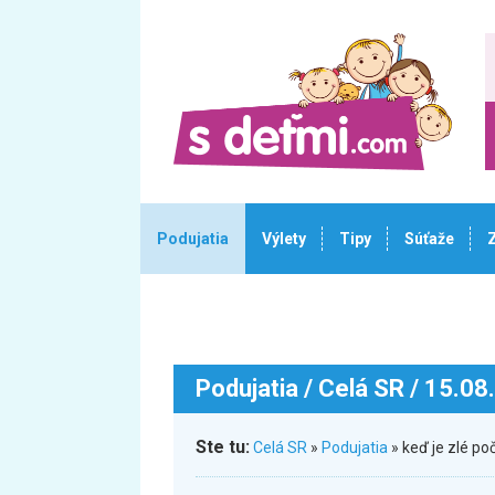
Podujatia
Výlety
Tipy
Súťaže
Podujatia
/ Celá SR / 15.08
Ste tu:
Celá SR
»
Podujatia
» keď je zlé po