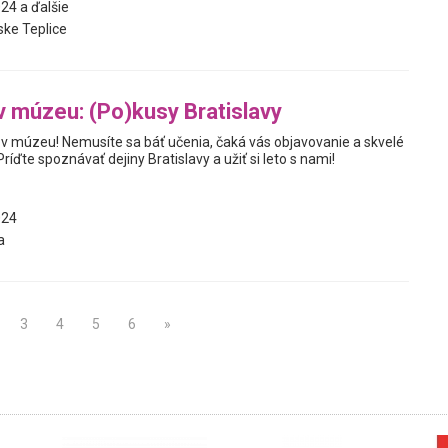
24 a ďalšie
ke Teplice
v múzeu: (Po)kusy Bratislavy
 v múzeu! Nemusíte sa báť učenia, čaká vás objavovanie a skvelé
ríďte spoznávať dejiny Bratislavy a užiť si leto s nami!
024
a
3
4
5
6
»