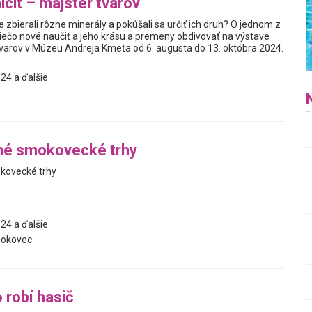
lcit – majster tvarov
ve zbierali rôzne minerály a pokúšali sa určiť ich druh? O jednom z
iečo nové naučiť a jeho krásu a premeny obdivovať na výstave
 tvarov v Múzeu Andreja Kmeťa od 6. augusta do 13. októbra 2024.
24 a ďalšie
tné smokovecké trhy
kovecké trhy
24 a ďalšie
okovec
 robí hasič