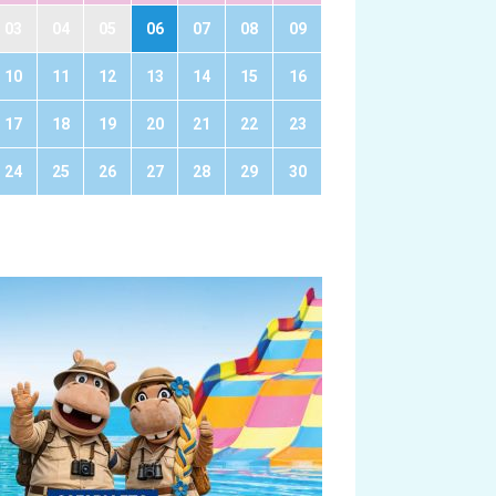
03
04
05
06
07
08
09
10
11
12
13
14
15
16
17
18
19
20
21
22
23
24
25
26
27
28
29
30