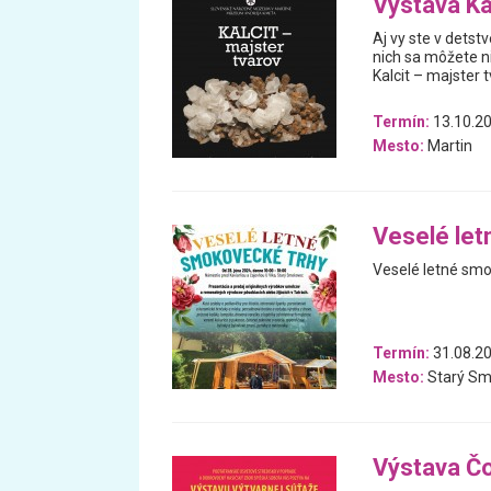
Výstava Ka
Aj vy ste v detst
nich sa môžete n
Kalcit – majster
Termín:
13.10.20
Mesto:
Martin
Veselé le
Veselé letné smo
Termín:
31.08.20
Mesto:
Starý Sm
Výstava Čo