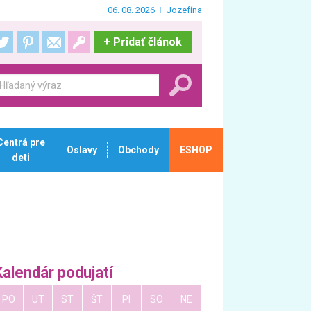
06. 08. 2026
Jozefína
+
Pridať článok
Centrá pre
Oslavy
Obchody
ESHOP
deti
Kalendár podujatí
PO
UT
ST
ŠT
PI
SO
NE