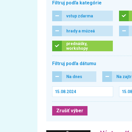
Filtruj podľa kategórie
vstup zdarma
hrady a múzeá
prednášky,
workshopy
Filtruj podľa dátumu
Na dnes
Na zajt
Zrušiť výber