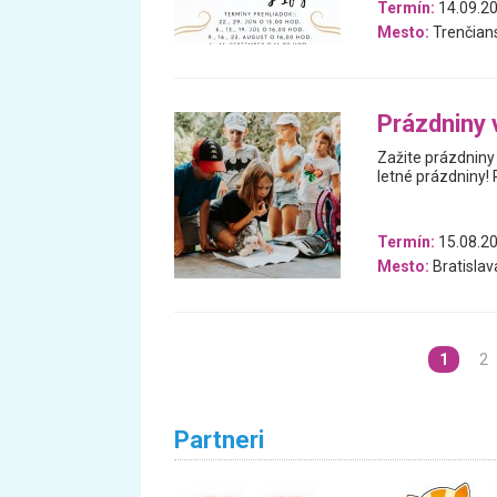
Termín:
14.09.20
Mesto:
Trenčians
Prázdniny 
Zažite prázdniny
letné prázdniny! P
Termín:
15.08.2
Mesto:
Bratislav
1
2
Partneri