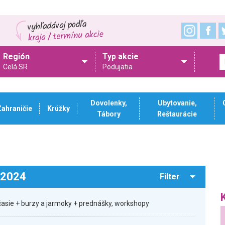
Región
Typ akcie
Celá SR
Podujatia
Dovolenky,
Ubytovanie,
Zahraničie
Krúžky
Tábory
Reštaurácie
.2024
Filter
časie + burzy a jarmoky + prednášky, workshopy