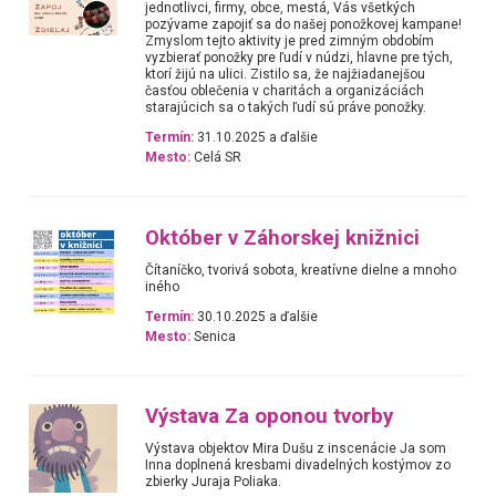
jednotlivci, firmy, obce, mestá, Vás všetkých
pozývame zapojiť sa do našej ponožkovej kampane!
Zmyslom tejto aktivity je pred zimným obdobím
vyzbierať ponožky pre ľudí v núdzi, hlavne pre tých,
ktorí žijú na ulici. Zistilo sa, že najžiadanejšou
časťou oblečenia v charitách a organizáciách
starajúcich sa o takých ľudí sú práve ponožky.
Termín:
31.10.2025 a ďalšie
Mesto:
Celá SR
Október v Záhorskej knižnici
Čítaníčko, tvorivá sobota, kreatívne dielne a mnoho
iného
Termín:
30.10.2025 a ďalšie
Mesto:
Senica
Výstava Za oponou tvorby
Výstava objektov Mira Dušu z inscenácie Ja som
Inna doplnená kresbami divadelných kostýmov zo
zbierky Juraja Poliaka.