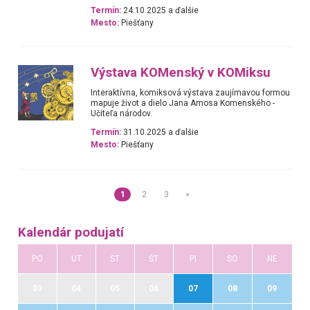
Termín:
24.10.2025 a ďalšie
Mesto:
Piešťany
Výstava KOMenský v KOMiksu
Interaktívna, komiksová výstava zaujímavou formou
mapuje život a dielo Jana Amosa Komenského -
Učiteľa národov.
Termín:
31.10.2025 a ďalšie
Mesto:
Piešťany
1
2
3
»
Kalendár podujatí
PO
UT
ST
ŠT
PI
SO
NE
03
04
05
06
07
08
09