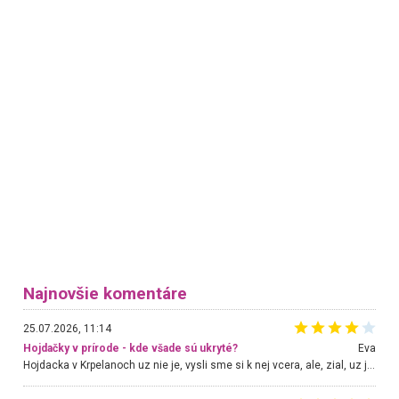
Najnovšie komentáre
25.07.2026, 11:14
Hojdačky v prírode - kde všade sú ukryté?
Eva
Hojdacka v Krpelanoch uz nie je, vysli sme si k nej vcera, ale, zial, uz je znicena. Ak sem planujete cestu len kvoli hojdacke, mozete si ju usetrit. Krasny vyhlad je tu vsak aj bez hojdacky :-)