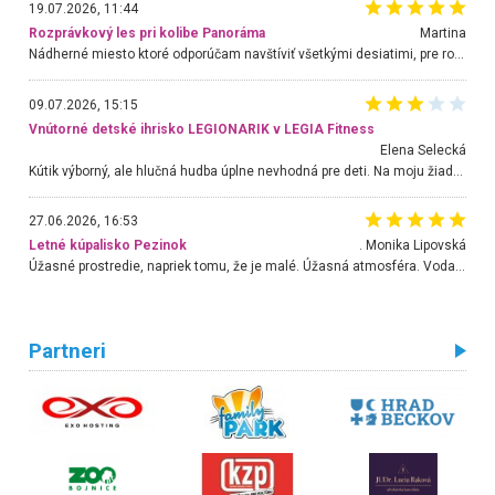
19.07.2026, 11:44
Rozprávkový les pri kolibe Panoráma
Martina
Nádherné miesto ktoré odporúčam navštíviť všetkými desiatimi, pre rodiny s deťmi, dôchodcom... Proste a jednoducho ozaj rozprávkový les.. určite ešte prídeme. Odniesli sme si na pamiatku krásne tričká,
09.07.2026, 15:15
Vnútorné detské ihrisko LEGIONARIK v LEGIA Fitness
Elena Selecká
Kútik výborný, ale hlučná hudba úplne nevhodná pre deti. Na moju žiadosť o aspoň sušenie nereagovali.
27.06.2026, 16:53
Letné kúpalisko Pezinok
. Monika Lipovská
Úžasné prostredie, napriek tomu, že je malé. Úžasná atmosféra. Voda fantastická a nádherná. Ľudí je pomerne veľa, ale su mili a ohľaduplní. Je veľmi zaujímavé sledovať, ako dokážu spolu športovať cudzí ľudia a bez ohľadu na vek. Vládne tu pohoda. Vnuka neviem dostať z vody. Ďakujem za krásny deň . Urcite sa sem vrátim. Jediný problém je s parkovaním, ale aj ten sa mi podarilo vyriešiť. Monika Bratislava
Partneri