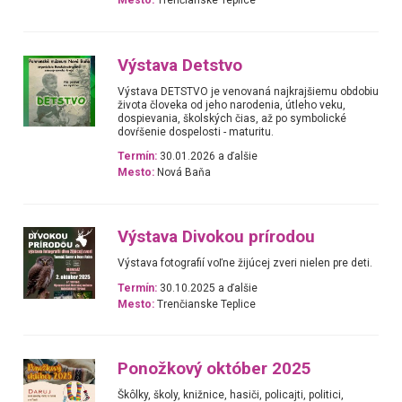
Mesto:
Trenčianske Teplice
Výstava Detstvo
Výstava DETSTVO je venovaná najkrajšiemu obdobiu
života človeka od jeho narodenia, útleho veku,
dospievania, školských čias, až po symbolické
dovŕšenie dospelosti - maturitu.
Termín:
30.01.2026 a ďalšie
Mesto:
Nová Baňa
Výstava Divokou prírodou
Výstava fotografií voľne žijúcej zveri nielen pre deti.
Termín:
30.10.2025 a ďalšie
Mesto:
Trenčianske Teplice
Ponožkový október 2025
Škôlky, školy, knižnice, hasiči, policajti, politici,