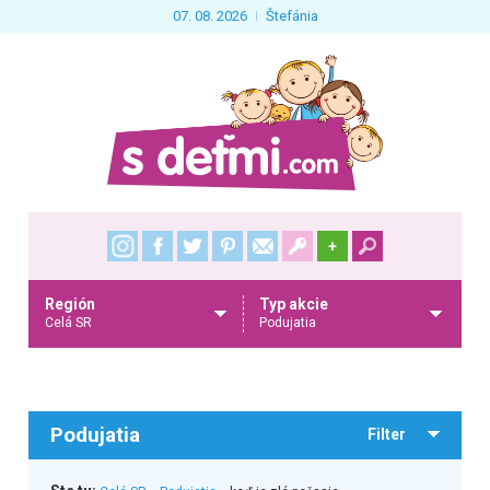
07. 08. 2026
Štefánia
+
Región
Typ akcie
Celá SR
Podujatia
Podujatia
Filter