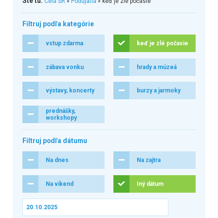
Ste tu:
Celá SR
»
Podujatia
» keď je zlé počasie
Filtruj podľa kategórie
vstup zdarma
keď je zlé počasie
zábava vonku
hrady a múzeá
výstavy, koncerty
burzy a jarmoky
prednášky,
workshopy
Filtruj podľa dátumu
Na dnes
Na zajtra
Na víkend
Iný dátum