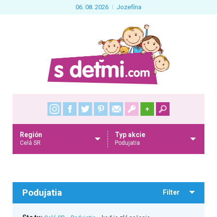
06. 08. 2026
Jozefína
+
Región
Typ akcie
Celá SR
Podujatia
Podujatia
Filter