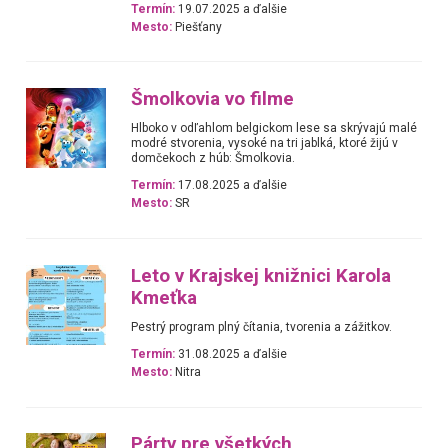
Termín:
19.07.2025 a ďalšie
Mesto:
Piešťany
Šmolkovia vo filme
Hlboko v odľahlom belgickom lese sa skrývajú malé
modré stvorenia, vysoké na tri jablká, ktoré žijú v
domčekoch z húb: Šmolkovia.
Termín:
17.08.2025 a ďalšie
Mesto:
SR
Leto v Krajskej knižnici Karola
Kmeťka
Pestrý program plný čítania, tvorenia a zážitkov.
Termín:
31.08.2025 a ďalšie
Mesto:
Nitra
Párty pre všetkých