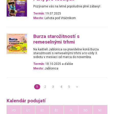
Pozývame vás na letné popoludnie plné zábavy!
Termín:
19.07.2025
Mesto:
Lehota pod Vtáčnikom
Burza starožitností s
remeselnými trhmi
Na kaštieli Jablonica sa pravidelne koná Burza
starožitností s remeselnými trhmi a to vždy 3.
sobotu v mesiaci od marca do novembra.
Termín:
18.10.2025 a ďalšie
Mesto:
Jablonica
1
2
3
4
5
»
Kalendár podujatí
PO
UT
ST
ŠT
PI
SO
NE