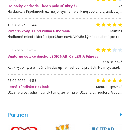
Hojdačky v prírode - kde všade sú ukryté?
Eva
Hojdacka v Krpelanoch uz nie je, vysli sme si k nej vcera, ale, zial, uz je znicena. Ak sem planujete cestu len kvoli hojdacke, mozete si ju usetrit. Krasny vyhlad je tu vsak aj bez hojdacky :-)
19.07.2026, 11:44
Rozprávkový les pri kolibe Panoráma
Martina
Nádherné miesto ktoré odporúčam navštíviť všetkými desiatimi, pre rodiny s deťmi, dôchodcom... Proste a jednoducho ozaj rozprávkový les.. určite ešte prídeme. Odniesli sme si na pamiatku krásne tričká,
09.07.2026, 15:15
Vnútorné detské ihrisko LEGIONARIK v LEGIA Fitness
Elena Selecká
Kútik výborný, ale hlučná hudba úplne nevhodná pre deti. Na moju žiadosť o aspoň sušenie nereagovali.
27.06.2026, 16:53
Letné kúpalisko Pezinok
. Monika Lipovská
Úžasné prostredie, napriek tomu, že je malé. Úžasná atmosféra. Voda fantastická a nádherná. Ľudí je pomerne veľa, ale su mili a ohľaduplní. Je veľmi zaujímavé sledovať, ako dokážu spolu športovať cudzí ľudia a bez ohľadu na vek. Vládne tu pohoda. Vnuka neviem dostať z vody. Ďakujem za krásny deň . Urcite sa sem vrátim. Jediný problém je s parkovaním, ale aj ten sa mi podarilo vyriešiť. Monika Bratislava
Partneri