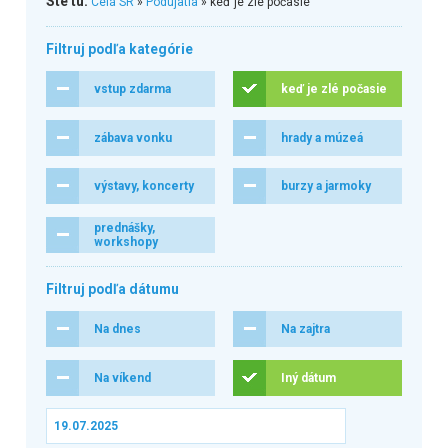
Ste tu:
Celá SR
»
Podujatia
» keď je zlé počasie
Filtruj podľa kategórie
vstup zdarma
keď je zlé počasie
zábava vonku
hrady a múzeá
výstavy, koncerty
burzy a jarmoky
prednášky,
workshopy
Filtruj podľa dátumu
Na dnes
Na zajtra
Na víkend
Iný dátum