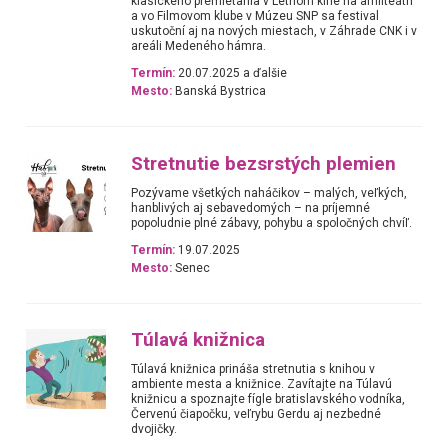
klasického premietania v Letnom kine na amfiteátri
a vo Filmovom klube v Múzeu SNP sa festival
uskutoční aj na nových miestach, v Záhrade CNK i v
areáli Medeného hámra.
Termín:
20.07.2025 a ďalšie
Mesto:
Banská Bystrica
Stretnutie bezsrstých plemien
Pozývame všetkých naháčikov – malých, veľkých,
hanblivých aj sebavedomých – na príjemné
popoludnie plné zábavy, pohybu a spoločných chvíľ.
Termín:
19.07.2025
Mesto:
Senec
Túlavá knižnica
Túlavá knižnica prináša stretnutia s knihou v
ambiente mesta a knižnice. Zavítajte na Túlavú
knižnicu a spoznajte fígle bratislavského vodníka,
Červenú čiapočku, veľrybu Gerdu aj nezbedné
dvojičky.