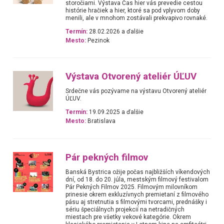
storočiami. Výstava Čas hier vás prevedie cestou
histórie hračiek a hier, ktoré sa pod vplyvom doby
menili, ale v mnohom zostávali prekvapivo rovnaké.
Termín:
28.02.2026 a ďalšie
Mesto:
Pezinok
Výstava Otvorený ateliér ÚĽUV
Srdečne vás pozývame na výstavu Otvorený ateliér
ÚĽUV.
Termín:
19.09.2025 a ďalšie
Mesto:
Bratislava
Pár pekných filmov
Banská Bystrica ožije počas najbližších víkendových
dní, od 18. do 20. júla, mestským filmový festivalom
Pár Pekných Filmov 2025. Filmovým milovníkom
prinesie okrem exkluzívnych premietaní z filmového
pásu aj stretnutia s filmovými tvorcami, prednášky i
sériu špeciálnych projekcií na netradičných
miestach pre všetky vekové kategórie. Okrem