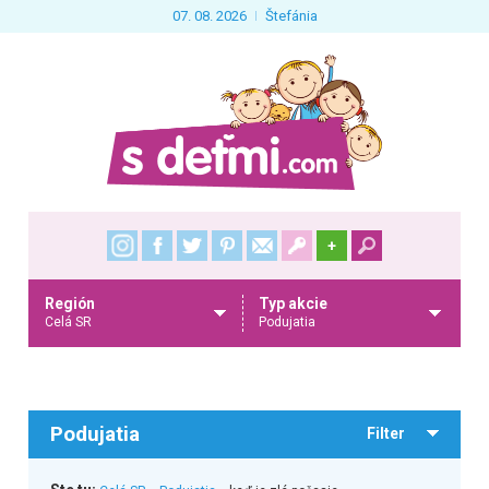
07. 08. 2026
Štefánia
+
Región
Typ akcie
Celá SR
Podujatia
Podujatia
Filter