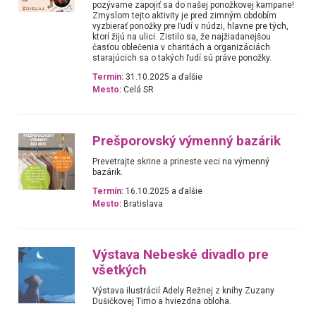
pozývame zapojiť sa do našej ponožkovej kampane!
Zmyslom tejto aktivity je pred zimným obdobím
vyzbierať ponožky pre ľudí v núdzi, hlavne pre tých,
ktorí žijú na ulici. Zistilo sa, že najžiadanejšou
časťou oblečenia v charitách a organizáciách
starajúcich sa o takých ľudí sú práve ponožky.
Termín:
31.10.2025 a ďalšie
Mesto:
Celá SR
Prešporovský výmenný bazárik
Prevetrajte skrine a prineste veci na výmenný
bazárik.
Termín:
16.10.2025 a ďalšie
Mesto:
Bratislava
Výstava Nebeské divadlo pre
všetkých
Výstava ilustrácií Adely Režnej z knihy Zuzany
Dušičkovej Timo a hviezdna obloha.