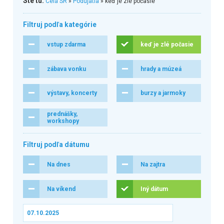
Ste tu:
Celá SR
»
Podujatia
» keď je zlé počasie
Filtruj podľa kategórie
vstup zdarma
keď je zlé počasie
zábava vonku
hrady a múzeá
výstavy, koncerty
burzy a jarmoky
prednášky,
workshopy
Filtruj podľa dátumu
Na dnes
Na zajtra
Na víkend
Iný dátum