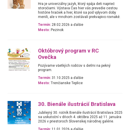
Hra je univerzálny jazyk, ktorý spája deti naprieč
storočiami. Výstava Čas hier vás prevedie cestou
histórie hračiek a hier, ktoré sa pod vplyvom doby
menili, ale v mnohom zostávali prekvapivo rovnaké.
Termín:
28.02.2026 a ďalšie
Mesto:
Pezinok
Októbrový program v RC
Ovečka
Pozývame všetkých rodičov s deťmi na pekný
program.
Termín:
31.10.2025 a ďalšie
Mesto:
Trenčianske Teplice
30. Bienále ilustrácií Bratislava
Jubilejný 30. ročník Bienále ilustrácií Bratislava 2025
sa uskutoční v dňoch 4. októbra 2025 až 11. januára
2026 v priestoroch Slovenskej národnej galérie.
Termín:
11.01.2026 a ďalšie