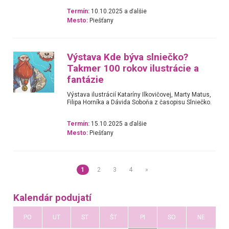
Termín:
10.10.2025 a ďalšie
Mesto:
Piešťany
Výstava Kde býva slniečko?
Takmer 100 rokov ilustrácie a
fantázie
Výstava ilustrácií Kataríny Ilkovičovej, Marty Matus,
Filipa Horníka a Dávida Soboňa z časopisu Slniečko.
Termín:
15.10.2025 a ďalšie
Mesto:
Piešťany
1
2
3
4
»
Kalendár podujatí
PO
UT
ST
ŠT
PI
SO
NE