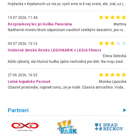
Hojdacka v Krpelanoch uz nie je, vysli sme si k nej vcera, ale, zial, uz je znicena. Ak sem planujete cestu len kvoli hojdacke, mozete si ju usetrit. Krasny vyhlad je tu vsak aj bez hojdacky :-)
19.07.2026, 11:44
Rozprávkový les pri kolibe Panoráma
Martina
Nádherné miesto ktoré odporúčam navštíviť všetkými desiatimi, pre rodiny s deťmi, dôchodcom... Proste a jednoducho ozaj rozprávkový les.. určite ešte prídeme. Odniesli sme si na pamiatku krásne tričká,
09.07.2026, 15:15
Vnútorné detské ihrisko LEGIONARIK v LEGIA Fitness
Elena Selecká
Kútik výborný, ale hlučná hudba úplne nevhodná pre deti. Na moju žiadosť o aspoň sušenie nereagovali.
27.06.2026, 16:53
Letné kúpalisko Pezinok
. Monika Lipovská
Úžasné prostredie, napriek tomu, že je malé. Úžasná atmosféra. Voda fantastická a nádherná. Ľudí je pomerne veľa, ale su mili a ohľaduplní. Je veľmi zaujímavé sledovať, ako dokážu spolu športovať cudzí ľudia a bez ohľadu na vek. Vládne tu pohoda. Vnuka neviem dostať z vody. Ďakujem za krásny deň . Urcite sa sem vrátim. Jediný problém je s parkovaním, ale aj ten sa mi podarilo vyriešiť. Monika Bratislava
Partneri