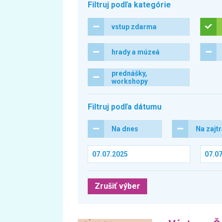
Filtruj podľa kategórie
vstup zdarma
hrady a múzeá
prednášky,
workshopy
Filtruj podľa dátumu
Na dnes
Na zajt
Zrušiť výber