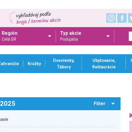
Región
Typ akcie
Celá SR
Podujatia
Dovolenky,
Ubytovanie,
Zahraničie
Krúžky
Tábory
Reštaurácie
.2025
Filter
časie