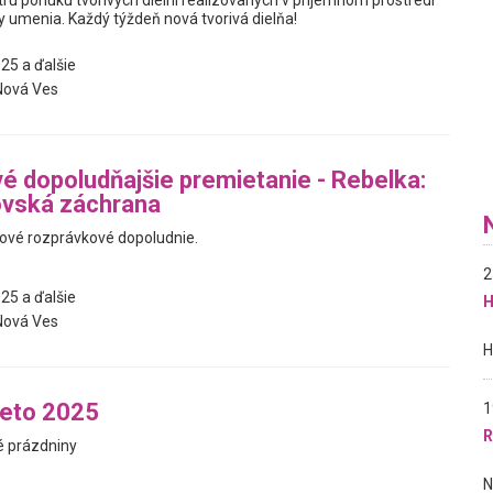
estrú ponuku tvorivých dielní realizovaných v príjemnom prostredí
y umenia. Každý týždeň nová tvorivá dielňa!
25 a ďalšie
Nová Ves
é dopoludňajšie premietanie - Rebelka:
ovská záchrana
ové rozprávkové dopoludnie.
2
25 a ďalšie
H
Nová Ves
leto 2025
1
R
é prázdniny