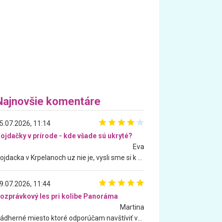
Najnovšie komentáre
5.07.2026, 11:14
ojdačky v prírode - kde všade sú ukryté?
Eva
Hojdacka v Krpelanoch uz nie je, vysli sme si k nej vcera, ale, zial, uz je znicena. Ak sem planujete cestu len kvoli hojdacke, mozete si ju usetrit. Krasny vyhlad je tu vsak aj bez hojdacky :-)
9.07.2026, 11:44
ozprávkový les pri kolibe Panoráma
Martina
Nádherné miesto ktoré odporúčam navštíviť všetkými desiatimi, pre rodiny s deťmi, dôchodcom... Proste a jednoducho ozaj rozprávkový les.. určite ešte prídeme. Odniesli sme si na pamiatku krásne tričká,