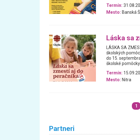
Termín:
31.08.20
Mesto:
Banská Š
Láska sa z
LÁSKA SA ZMESTÍ 
školských pomôcok
do 15. septembra
školské pomôcky
Termín:
15.09.20
Mesto:
Nitra
1
Partneri