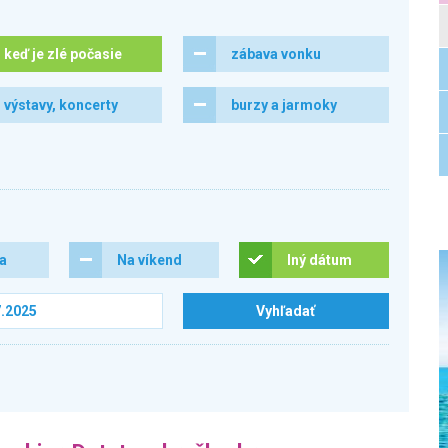
keď je zlé počasie
zábava vonku
výstavy, koncerty
burzy a jarmoky
ra
Na víkend
Iný dátum