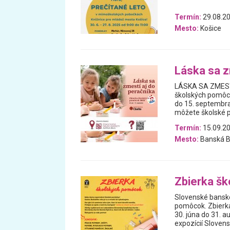
Termín:
29.08.20
Mesto:
Košice
Láska sa z
LÁSKA SA ZMESTÍ 
školských pomôcok
do 15. septembra.
môžete školské 
Termín:
15.09.20
Mesto:
Banská B
Zbierka š
Slovenské banské
pomôcok. Zbierka
30. júna do 31. 
expozícií Sloven