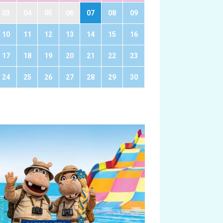
03
04
05
06
07
08
09
10
11
12
13
14
15
16
17
18
19
20
21
22
23
24
25
26
27
28
29
30