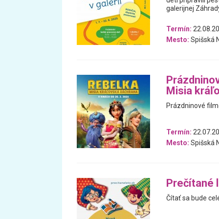
deti pripravili p
galerijnej Záhrad
Termín:
22.08.20
Mesto:
Spišská 
Prázdninov
Misia kráľ
Prázdninové film
Termín:
22.07.20
Mesto:
Spišská 
Prečítané 
Čítať sa bude cel