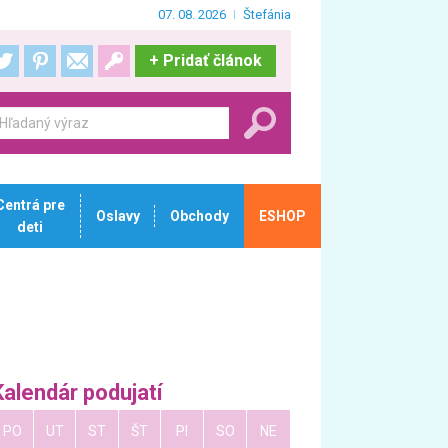
07. 08. 2026
Štefánia
+
Pridať článok
Centrá pre
Oslavy
Obchody
ESHOP
deti
Kalendár podujatí
PO
UT
ST
ŠT
PI
SO
NE