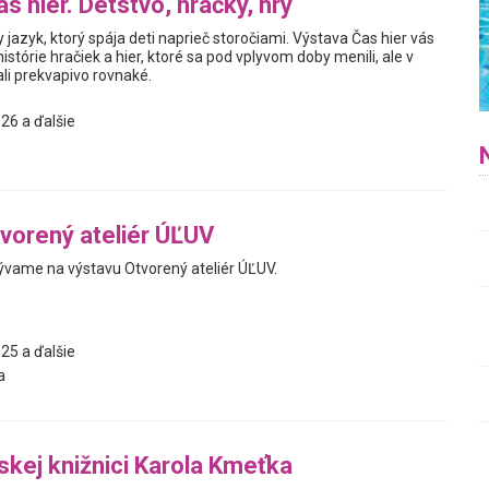
s hier. Detstvo, hračky, hry
y jazyk, ktorý spája deti naprieč storočiami. Výstava Čas hier vás
istórie hračiek a hier, ktoré sa pod vplyvom doby menili, ale v
i prekvapivo rovnaké.
26 a ďalšie
vorený ateliér ÚĽUV
vame na výstavu Otvorený ateliér ÚĽUV.
25 a ďalšie
a
jskej knižnici Karola Kmeťka