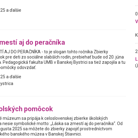
25 a ďalšie
0
mestí aj do peračníka
2
AJ DO PERAČNÍKA - to je slogan tohto ročníka Zbierky
 pre deti zo sociálne slabších rodín, prebiehať bude od 20. júna
L
 Pedagogická fakulta UMB v Banskej Bystrici sa tiež zapojila a tu
pomôcky odovzdať.
25 a ďalšie
ystrica
kolských pomôcok
 múzeum sa pripája k celoslovenskej zbierke školských
 nesie symbolické motto: „Láska sa zmestí aj do peračníka“. Od
augusta 2025 sa môžete do zbierky zapojiť prostredníctvom
ského banského múzea v Banskej Štiavnici.