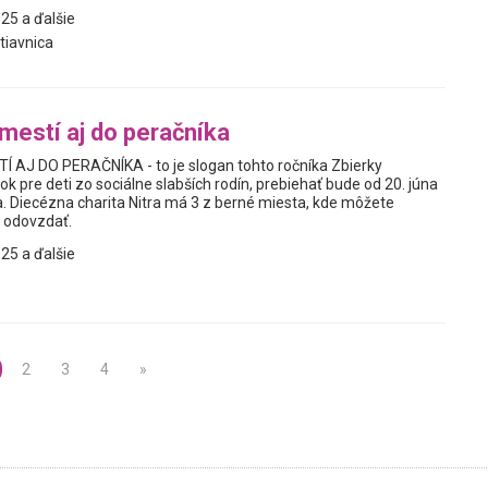
25 a ďalšie
tiavnica
mestí aj do peračníka
AJ DO PERAČNÍKA - to je slogan tohto ročníka Zbierky
 pre deti zo sociálne slabších rodín, prebiehať bude od 20. júna
. Diecézna charita Nitra má 3 z berné miesta, kde môžete
 odovzdať.
25 a ďalšie
2
3
4
»