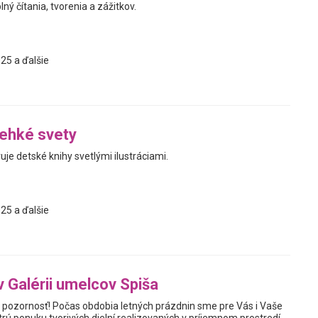
ný čítania, tvorenia a zážitkov.
25 a ďalšie
ehké svety
je detské knihy svetlými ilustráciami.
25 a ďalšie
v Galérii umelcov Spiša
te pozornosť! Počas obdobia letných prázdnin sme pre Vás i Vaše