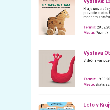
Výstava: Ča
Hra je univerzáln
prevedie cestou h
mnohom zostával
Termín:
28.02.20
Mesto:
Pezinok
Výstava Ot
Srdečne vás pozý
Termín:
19.09.20
Mesto:
Bratislav
Leto v Kra