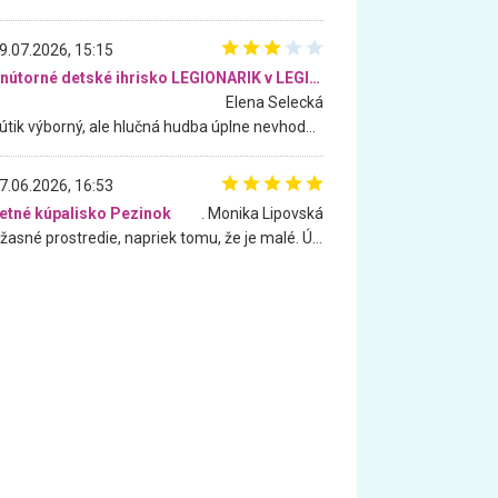
9.07.2026, 15:15
Vnútorné detské ihrisko LEGIONARIK v LEGIA Fitness
Elena Selecká
Kútik výborný, ale hlučná hudba úplne nevhodná pre deti. Na moju žiadosť o aspoň sušenie nereagovali.
7.06.2026, 16:53
etné kúpalisko Pezinok
. Monika Lipovská
Úžasné prostredie, napriek tomu, že je malé. Úžasná atmosféra. Voda fantastická a nádherná. Ľudí je pomerne veľa, ale su mili a ohľaduplní. Je veľmi zaujímavé sledovať, ako dokážu spolu športovať cudzí ľudia a bez ohľadu na vek. Vládne tu pohoda. Vnuka neviem dostať z vody. Ďakujem za krásny deň . Urcite sa sem vrátim. Jediný problém je s parkovaním, ale aj ten sa mi podarilo vyriešiť. Monika Bratislava