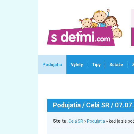
Podujatia
Výlety
Tipy
Súťaže
Podujatia
/ Celá SR / 07.07
Ste tu:
Celá SR
»
Podujatia
» keď je zlé po