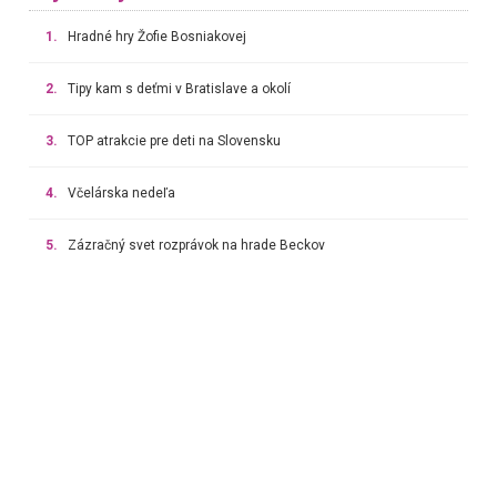
1.
Hradné hry Žofie Bosniakovej
2.
Tipy kam s deťmi v Bratislave a okolí
3.
TOP atrakcie pre deti na Slovensku
4.
Včelárska nedeľa
5.
Zázračný svet rozprávok na hrade Beckov