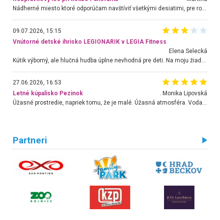
Nádherné miesto ktoré odporúčam navštíviť všetkými desiatimi, pre rodiny s deťmi, dôchodcom... Proste a jednoducho ozaj rozprávkový les.. určite ešte prídeme. Odniesli sme si na pamiatku krásne tričká,
09.07.2026, 15:15
Vnútorné detské ihrisko LEGIONARIK v LEGIA Fitness
Elena Selecká
Kútik výborný, ale hlučná hudba úplne nevhodná pre deti. Na moju žiadosť o aspoň sušenie nereagovali.
27.06.2026, 16:53
Letné kúpalisko Pezinok
. Monika Lipovská
Úžasné prostredie, napriek tomu, že je malé. Úžasná atmosféra. Voda fantastická a nádherná. Ľudí je pomerne veľa, ale su mili a ohľaduplní. Je veľmi zaujímavé sledovať, ako dokážu spolu športovať cudzí ľudia a bez ohľadu na vek. Vládne tu pohoda. Vnuka neviem dostať z vody. Ďakujem za krásny deň . Urcite sa sem vrátim. Jediný problém je s parkovaním, ale aj ten sa mi podarilo vyriešiť. Monika Bratislava
Partneri