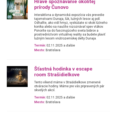
Hravé spoznávanie okolitej
prírody Čunovo
Interaktívna a dynamická expozícia vás prevedie
tajomstvami Dunaja, lúk, lužných lesov aj polí.
Odhalíte, ako vidí hmyz, vyskúšate si skok lúčneho
koníka alebo sa naučíte rozoznávať spev vtákov.
Ponoríte sa do fascinujúceho sveta bobrov a
prostredníctvom virtuálnej reality sa budete plaviť
lužným lesom vnútrozemskej delty Dunaja.
Termín:
02.11.2025 a ďalšie
Mesto:
Bratislava
Šťastná hodinka v escape
room Strašidielkove
Tento víkend máme v Strašidielkove zmenené
otváracie hodiny. Máme pre vás pripravených pár
skvelých akcií.
Termín:
02.11.2025 a ďalšie
Mesto:
Bratislava