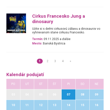
Cirkus Francesko Jung a
dinosaury
Užite si s deťmi cirkusovú zábavu a dinosaurov vo
vyhrievanom stane cirkusu Francesko.
Termín:
09.11.2025 a ďalšie
Mesto:
Banská Bystrica
1
2
3
4
»
Kalendár podujatí
PO
UT
ST
ŠT
PI
SO
NE
03
04
05
06
07
08
09
10
11
12
13
14
15
16