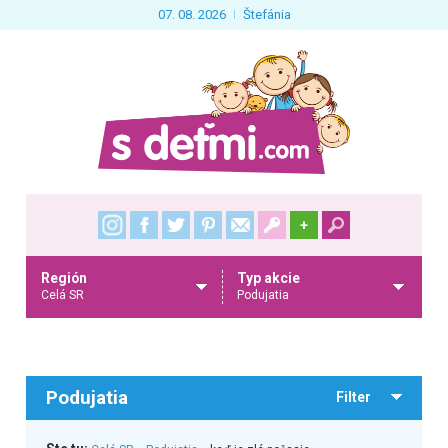
07. 08. 2026
Štefánia
+
Región
Typ akcie
Celá SR
Podujatia
Podujatia
Filter