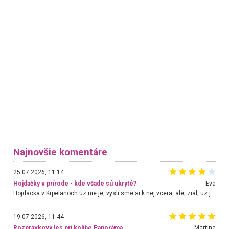
Najnovšie komentáre
25.07.2026, 11:14
Hojdačky v prírode - kde všade sú ukryté?
Eva
Hojdacka v Krpelanoch uz nie je, vysli sme si k nej vcera, ale, zial, uz je znicena. Ak sem planujete cestu len kvoli hojdacke, mozete si ju usetrit. Krasny vyhlad je tu vsak aj bez hojdacky :-)
19.07.2026, 11:44
Rozprávkový les pri kolibe Panoráma
Martina