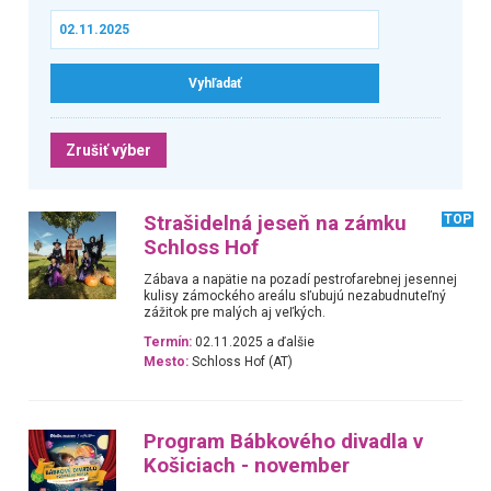
Zrušiť výber
Strašidelná jeseň na zámku
TOP
Schloss Hof
Zábava a napätie na pozadí pestrofarebnej jesennej
kulisy zámockého areálu sľubujú nezabudnuteľný
zážitok pre malých aj veľkých.
Termín:
02.11.2025 a ďalšie
Mesto:
Schloss Hof (AT)
Program Bábkového divadla v
Košiciach - november