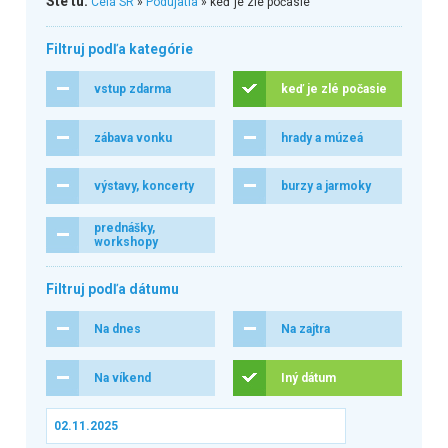
Ste tu:
Celá SR
»
Podujatia
» keď je zlé počasie
Filtruj podľa kategórie
vstup zdarma
keď je zlé počasie
zábava vonku
hrady a múzeá
výstavy, koncerty
burzy a jarmoky
prednášky,
workshopy
Filtruj podľa dátumu
Na dnes
Na zajtra
Na víkend
Iný dátum