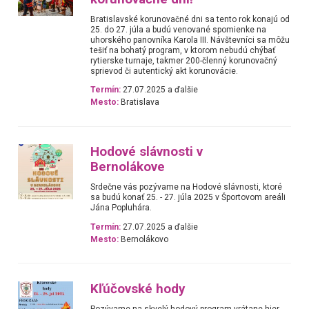
Bratislavské korunovačné dni sa tento rok konajú od
25. do 27. júla a budú venované spomienke na
uhorského panovníka Karola III. Návštevníci sa môžu
tešiť na bohatý program, v ktorom nebudú chýbať
rytierske turnaje, takmer 200-členný korunovačný
sprievod či autentický akt korunovácie.
Termín:
27.07.2025 a ďalšie
Mesto:
Bratislava
Hodové slávnosti v
Bernolákove
Srdečne vás pozývame na Hodové slávnosti, ktoré
sa budú konať 25. - 27. júla 2025 v Športovom areáli
Jána Popluhára.
Termín:
27.07.2025 a ďalšie
Mesto:
Bernolákovo
Kľúčovské hody
Pozývame na skvelý hodový program vrátane hier