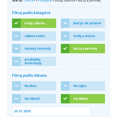
Ste tu:
Celá SR
»
Podujatia
» vstup zdarma + burzy a jarmoky
Filtruj podľa kategórie
vstup zdarma
keď je zlé počasie
zábava vonku
hrady a múzeá
výstavy, koncerty
burzy a jarmoky
prednášky,
workshopy
Filtruj podľa dátumu
Na dnes
Na zajtra
Na víkend
Iný dátum