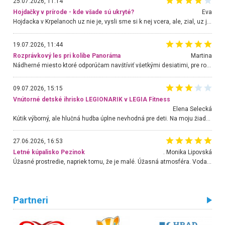
25.07.2026, 11:14
Hojdačky v prírode - kde všade sú ukryté?
Eva
Hojdacka v Krpelanoch uz nie je, vysli sme si k nej vcera, ale, zial, uz je znicena. Ak sem planujete cestu len kvoli hojdacke, mozete si ju usetrit. Krasny vyhlad je tu vsak aj bez hojdacky :-)
19.07.2026, 11:44
Rozprávkový les pri kolibe Panoráma
Martina
Nádherné miesto ktoré odporúčam navštíviť všetkými desiatimi, pre rodiny s deťmi, dôchodcom... Proste a jednoducho ozaj rozprávkový les.. určite ešte prídeme. Odniesli sme si na pamiatku krásne tričká,
09.07.2026, 15:15
Vnútorné detské ihrisko LEGIONARIK v LEGIA Fitness
Elena Selecká
Kútik výborný, ale hlučná hudba úplne nevhodná pre deti. Na moju žiadosť o aspoň sušenie nereagovali.
27.06.2026, 16:53
Letné kúpalisko Pezinok
. Monika Lipovská
Úžasné prostredie, napriek tomu, že je malé. Úžasná atmosféra. Voda fantastická a nádherná. Ľudí je pomerne veľa, ale su mili a ohľaduplní. Je veľmi zaujímavé sledovať, ako dokážu spolu športovať cudzí ľudia a bez ohľadu na vek. Vládne tu pohoda. Vnuka neviem dostať z vody. Ďakujem za krásny deň . Urcite sa sem vrátim. Jediný problém je s parkovaním, ale aj ten sa mi podarilo vyriešiť. Monika Bratislava
Partneri