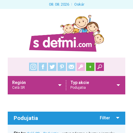
08. 08. 2026
Oskár
+
Región
Typ akcie
Celá SR
Podujatia
Podujatia
Filter