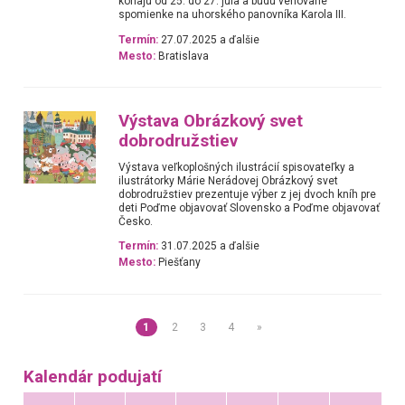
konajú od 25. do 27. júla a budú venované
spomienke na uhorského panovníka Karola III.
Termín:
27.07.2025 a ďalšie
Mesto:
Bratislava
Výstava Obrázkový svet
dobrodružstiev
Výstava veľkoplošných ilustrácií spisovateľky a
ilustrátorky Márie Nerádovej Obrázkový svet
dobrodružstiev prezentuje výber z jej dvoch kníh pre
deti Poďme objavovať Slovensko a Poďme objavovať
Česko.
Termín:
31.07.2025 a ďalšie
Mesto:
Piešťany
1
2
3
4
»
Kalendár podujatí