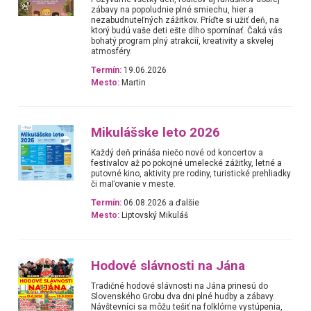
zábavy na popoludnie plné smiechu, hier a
nezabudnuteľných zážitkov. Príďte si užiť deň, na
ktorý budú vaše deti ešte dlho spomínať. Čaká vás
bohatý program plný atrakcií, kreativity a skvelej
atmosféry.
Termín:
19.06.2026
Mesto:
Martin
Mikulášske leto 2026
Každý deň prináša niečo nové od koncertov a
festivalov až po pokojné umelecké zážitky, letné a
putovné kino, aktivity pre rodiny, turistické prehliadky
či maľovanie v meste.
Termín:
06.08.2026 a ďalšie
Mesto:
Liptovský Mikuláš
Hodové slávnosti na Jána
Tradičné hodové slávnosti na Jána prinesú do
Slovenského Grobu dva dni plné hudby a zábavy.
Návštevníci sa môžu tešiť na folklórne vystúpenia,