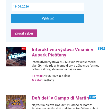
Zrušiť výber
Interaktívna výstava Vesmír v
TOP
Aupark Piešťany
Interaktívna výstava KOSMO vás zavedie medzi
planéty, hviezdy aj čierne diery a zábavnou formou
odhalí zákony, ktoré riadia náš vesmír.
Termín:
24.06.2026 a ďalšie
Mesto:
Piešťany
Deň detí v Campo di Martin
TOP
Najväčšia oslava Dňa detí v Campo di Martin!
Pozývame všetky deti, rodičov aj fanúšikov dobrej