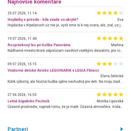
Najnovšie komentáre
25.07.2026, 11:14
Hojdačky v prírode - kde všade sú ukryté?
Eva
Hojdacka v Krpelanoch uz nie je, vysli sme si k nej vcera, ale, zial, uz je znicena. Ak sem planujete cestu len kvoli hojdacke, mozete si ju usetrit. Krasny vyhlad je tu vsak aj bez hojdacky :-)
19.07.2026, 11:44
Rozprávkový les pri kolibe Panoráma
Martina
Nádherné miesto ktoré odporúčam navštíviť všetkými desiatimi, pre rodiny s deťmi, dôchodcom... Proste a jednoducho ozaj rozprávkový les.. určite ešte prídeme. Odniesli sme si na pamiatku krásne tričká,
09.07.2026, 15:15
Vnútorné detské ihrisko LEGIONARIK v LEGIA Fitness
Elena Selecká
Kútik výborný, ale hlučná hudba úplne nevhodná pre deti. Na moju žiadosť o aspoň sušenie nereagovali.
27.06.2026, 16:53
Letné kúpalisko Pezinok
. Monika Lipovská
Úžasné prostredie, napriek tomu, že je malé. Úžasná atmosféra. Voda fantastická a nádherná. Ľudí je pomerne veľa, ale su mili a ohľaduplní. Je veľmi zaujímavé sledovať, ako dokážu spolu športovať cudzí ľudia a bez ohľadu na vek. Vládne tu pohoda. Vnuka neviem dostať z vody. Ďakujem za krásny deň . Urcite sa sem vrátim. Jediný problém je s parkovaním, ale aj ten sa mi podarilo vyriešiť. Monika Bratislava
Partneri