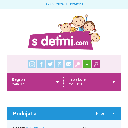
06. 08. 2026
Jozefína
+
Región
Typ akcie
Celá SR
Podujatia
Podujatia
Filter