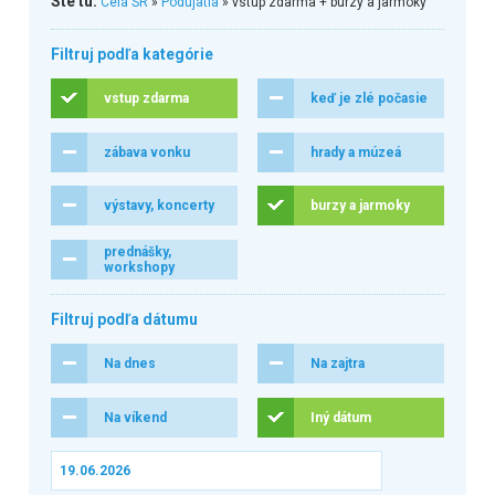
Ste tu:
Celá SR
»
Podujatia
» vstup zdarma + burzy a jarmoky
Filtruj podľa kategórie
vstup zdarma
keď je zlé počasie
zábava vonku
hrady a múzeá
výstavy, koncerty
burzy a jarmoky
prednášky,
workshopy
Filtruj podľa dátumu
Na dnes
Na zajtra
Na víkend
Iný dátum