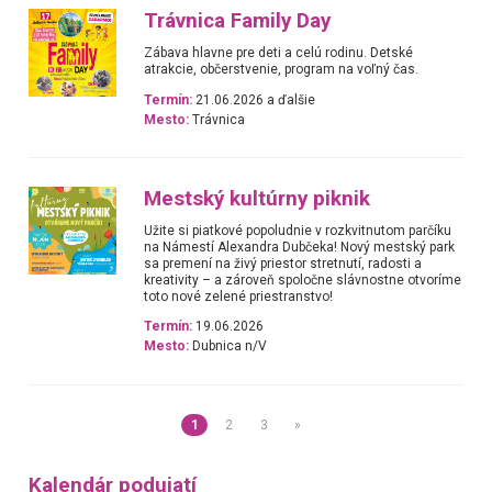
Trávnica Family Day
Zábava hlavne pre deti a celú rodinu. Detské
atrakcie, občerstvenie, program na voľný čas.
Termín:
21.06.2026 a ďalšie
Mesto:
Trávnica
Mestský kultúrny piknik
Užite si piatkové popoludnie v rozkvitnutom parčíku
na Námestí Alexandra Dubčeka! Nový mestský park
sa premení na živý priestor stretnutí, radosti a
kreativity – a zároveň spoločne slávnostne otvoríme
toto nové zelené priestranstvo!
Termín:
19.06.2026
Mesto:
Dubnica n/V
1
2
3
»
Kalendár podujatí