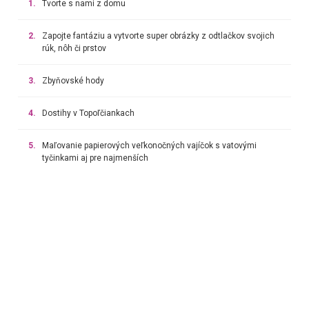
1.
Tvorte s nami z domu
2.
Zapojte fantáziu a vytvorte super obrázky z odtlačkov svojich
rúk, nôh či prstov
3.
Zbyňovské hody
4.
Dostihy v Topoľčiankach
5.
Maľovanie papierových veľkonočných vajíčok s vatovými
tyčinkami aj pre najmenších