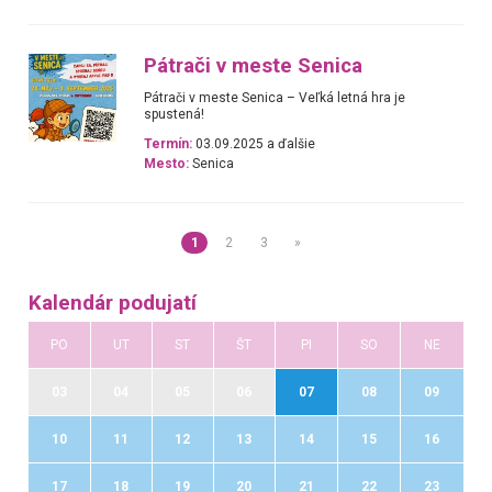
Pátrači v meste Senica
Pátrači v meste Senica – Veľká letná hra je
spustená!
Termín:
03.09.2025 a ďalšie
Mesto:
Senica
1
2
3
»
Kalendár podujatí
PO
UT
ST
ŠT
PI
SO
NE
03
04
05
06
07
08
09
10
11
12
13
14
15
16
17
18
19
20
21
22
23