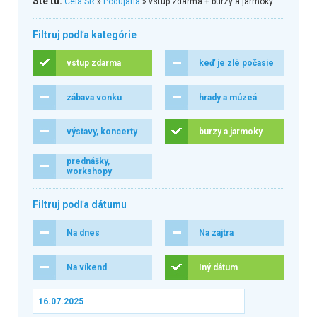
Ste tu:
Celá SR
»
Podujatia
» vstup zdarma + burzy a jarmoky
Filtruj podľa kategórie
vstup zdarma
keď je zlé počasie
zábava vonku
hrady a múzeá
výstavy, koncerty
burzy a jarmoky
prednášky,
workshopy
Filtruj podľa dátumu
Na dnes
Na zajtra
Na víkend
Iný dátum