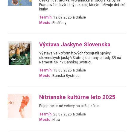
Česká ilustrátorka, výtvarníčka a fotografka Sylva
Francová má výrazný rukopis, ktorým oživuje detské
knihy.
Termín:
12.09.2025 a ďalšie
Mesto:
Piešťany
Výstava Jaskyne Slovenska
Výstava veľkoformátových fotografií Správy
slovenských jaskýň Štátnej ochrany prírody SR na
Námestí SNP v Banskej Bystrici.
Termín:
18.08.2025 a ďalšie
Mesto:
Banská Bystrica
Nitrianske kultúrne leto 2025
Príjemné letné večery na pešej zóne.
Termín:
20.09.2025 a ďalšie
Mesto:
Nitra