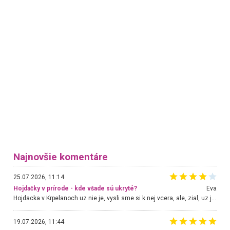
Najnovšie komentáre
25.07.2026, 11:14
Hojdačky v prírode - kde všade sú ukryté?
Eva
Hojdacka v Krpelanoch uz nie je, vysli sme si k nej vcera, ale, zial, uz je znicena. Ak sem planujete cestu len kvoli hojdacke, mozete si ju usetrit. Krasny vyhlad je tu vsak aj bez hojdacky :-)
19.07.2026, 11:44