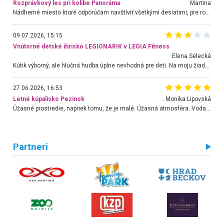
Rozprávkový les pri kolibe Panoráma
Martina
Nádherné miesto ktoré odporúčam navštíviť všetkými desiatimi, pre rodiny s deťmi, dôchodcom... Proste a jednoducho ozaj rozprávkový les.. určite ešte prídeme. Odniesli sme si na pamiatku krásne tričká,
09.07.2026, 15:15
Vnútorné detské ihrisko LEGIONARIK v LEGIA Fitness
Elena Selecká
Kútik výborný, ale hlučná hudba úplne nevhodná pre deti. Na moju žiadosť o aspoň sušenie nereagovali.
27.06.2026, 16:53
Letné kúpalisko Pezinok
. Monika Lipovská
Úžasné prostredie, napriek tomu, že je malé. Úžasná atmosféra. Voda fantastická a nádherná. Ľudí je pomerne veľa, ale su mili a ohľaduplní. Je veľmi zaujímavé sledovať, ako dokážu spolu športovať cudzí ľudia a bez ohľadu na vek. Vládne tu pohoda. Vnuka neviem dostať z vody. Ďakujem za krásny deň . Urcite sa sem vrátim. Jediný problém je s parkovaním, ale aj ten sa mi podarilo vyriešiť. Monika Bratislava
Partneri