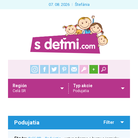
07. 08. 2026
Štefánia
+
Región
Typ akcie
Celá SR
Podujatia
Podujatia
Filter