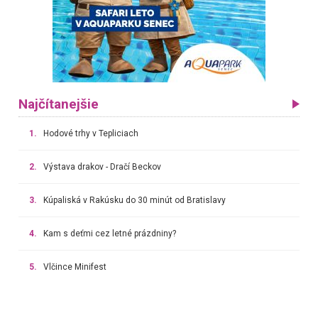
Najčítanejšie
1.
Hodové trhy v Tepliciach
2.
Výstava drakov - Dračí Beckov
3.
Kúpaliská v Rakúsku do 30 minút od Bratislavy
4.
Kam s deťmi cez letné prázdniny?
5.
Vlčince Minifest