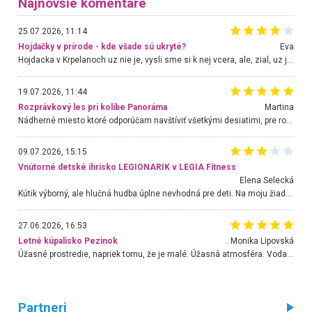
Najnovšie komentáre
25.07.2026, 11:14
Hojdačky v prírode - kde všade sú ukryté?
Eva
Hojdacka v Krpelanoch uz nie je, vysli sme si k nej vcera, ale, zial, uz je znicena. Ak sem planujete cestu len kvoli hojdacke, mozete si ju usetrit. Krasny vyhlad je tu vsak aj bez hojdacky :-)
19.07.2026, 11:44
Rozprávkový les pri kolibe Panoráma
Martina
Nádherné miesto ktoré odporúčam navštíviť všetkými desiatimi, pre rodiny s deťmi, dôchodcom... Proste a jednoducho ozaj rozprávkový les.. určite ešte prídeme. Odniesli sme si na pamiatku krásne tričká,
09.07.2026, 15:15
Vnútorné detské ihrisko LEGIONARIK v LEGIA Fitness
Elena Selecká
Kútik výborný, ale hlučná hudba úplne nevhodná pre deti. Na moju žiadosť o aspoň sušenie nereagovali.
27.06.2026, 16:53
Letné kúpalisko Pezinok
. Monika Lipovská
Úžasné prostredie, napriek tomu, že je malé. Úžasná atmosféra. Voda fantastická a nádherná. Ľudí je pomerne veľa, ale su mili a ohľaduplní. Je veľmi zaujímavé sledovať, ako dokážu spolu športovať cudzí ľudia a bez ohľadu na vek. Vládne tu pohoda. Vnuka neviem dostať z vody. Ďakujem za krásny deň . Urcite sa sem vrátim. Jediný problém je s parkovaním, ale aj ten sa mi podarilo vyriešiť. Monika Bratislava
Partneri