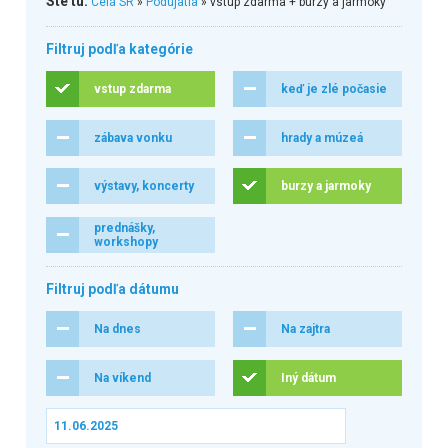
Ste tu:
Celá SR
»
Podujatia
» vstup zdarma + burzy a jarmoky
Filtruj podľa kategórie
vstup zdarma
keď je zlé počasie
zábava vonku
hrady a múzeá
výstavy, koncerty
burzy a jarmoky
prednášky,
workshopy
Filtruj podľa dátumu
Na dnes
Na zajtra
Na víkend
Iný dátum