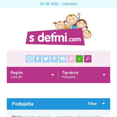
09. 08. 2026
Ľubomíra
+
Región
Typ akcie
Celá SR
Podujatia
Podujatia
Filter