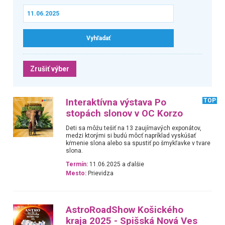
Zrušiť výber
Interaktívna výstava Po
TOP
stopách slonov v OC Korzo
Deti sa môžu tešiť na 13 zaujímavých exponátov,
medzi ktorými si budú môcť napríklad vyskúšať
kŕmenie slona alebo sa spustiť po šmykľavke v tvare
slona.
Termín:
11.06.2025 a ďalšie
Mesto:
Prievidza
AstroRoadShow Košického
kraja 2025 - Spišská Nová Ves