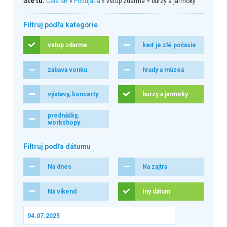
Ste tu:
Celá SR
»
Podujatia
» vstup zdarma + burzy a jarmoky
Filtruj podľa kategórie
vstup zdarma
keď je zlé počasie
zábava vonku
hrady a múzeá
výstavy, koncerty
burzy a jarmoky
prednášky,
workshopy
Filtruj podľa dátumu
Na dnes
Na zajtra
Na víkend
Iný dátum