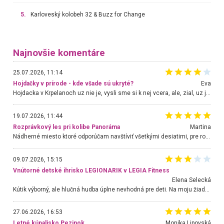
5.
Karloveský kolobeh 32 & Buzz for Change
Najnovšie komentáre
25.07.2026, 11:14
Hojdačky v prírode - kde všade sú ukryté?
Eva
Hojdacka v Krpelanoch uz nie je, vysli sme si k nej vcera, ale, zial, uz je znicena. Ak sem planujete cestu len kvoli hojdacke, mozete si ju usetrit. Krasny vyhlad je tu vsak aj bez hojdacky :-)
19.07.2026, 11:44
Rozprávkový les pri kolibe Panoráma
Martina
Nádherné miesto ktoré odporúčam navštíviť všetkými desiatimi, pre rodiny s deťmi, dôchodcom... Proste a jednoducho ozaj rozprávkový les.. určite ešte prídeme. Odniesli sme si na pamiatku krásne tričká,
09.07.2026, 15:15
Vnútorné detské ihrisko LEGIONARIK v LEGIA Fitness
Elena Selecká
Kútik výborný, ale hlučná hudba úplne nevhodná pre deti. Na moju žiadosť o aspoň sušenie nereagovali.
27.06.2026, 16:53
Letné kúpalisko Pezinok
. Monika Lipovská