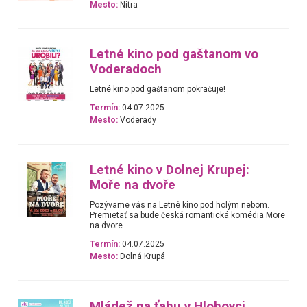
Mesto:
Nitra
Letné kino pod gaštanom vo
Voderadoch
Letné kino pod gaštanom pokračuje!
Termín:
04.07.2025
Mesto:
Voderady
Letné kino v Dolnej Krupej:
Moře na dvoře
Pozývame vás na Letné kino pod holým nebom.
Premietať sa bude česká romantická komédia More
na dvore.
Termín:
04.07.2025
Mesto:
Dolná Krupá
Mládež na ťahu v Hlohovci