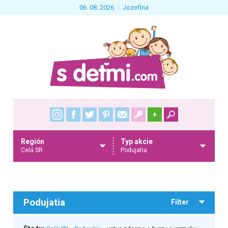
06. 08. 2026
Jozefína
+
Región
Typ akcie
Celá SR
Podujatia
Podujatia
Filter