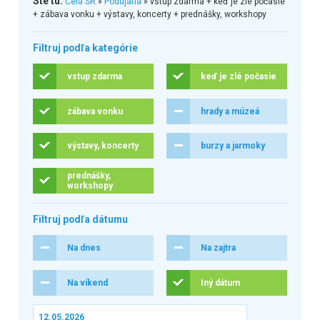
Ste tu:
Celá SR
»
Podujatia
» vstup zdarma + keď je zlé počasie
+ zábava vonku + výstavy, koncerty + prednášky, workshopy
Filtruj podľa kategórie
vstup zdarma
keď je zlé počasie
zábava vonku
hrady a múzeá
výstavy, koncerty
burzy a jarmoky
prednášky,
workshopy
Filtruj podľa dátumu
Na dnes
Na zajtra
Na víkend
Iný dátum