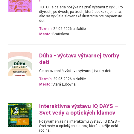
TOTO! je galéria pozýva na prvú výstavu z cyklu Po
štyroch, po dvoch, po troch, ktorá poukazuje na to,
ako sa vyvíjala slovenská ilustrácia pre najmenšie
deti.
Termín:
24.06.2026 a ďalšie
Mesto:
Bratislava
Dúha - výstava výtvarnej tvorby
detí
Celoslovenská výstava výtvarnej tvorby detí.
Termín:
29.05.2026 a ďalšie
Mesto:
Stará Ľubovňa
Interaktívna výstavu IQ DAYS –
Svet vedy a optických klamov
Pozývame vás na interaktívnu výstavu IQ DAYS –
Svet vedy a optických klamov, ktorú si užije celá
rodina!