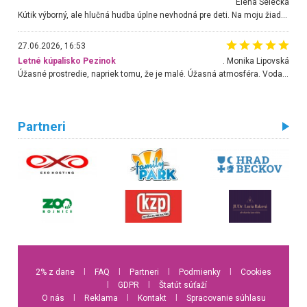
Elena Selecká
Kútik výborný, ale hlučná hudba úplne nevhodná pre deti. Na moju žiadosť o aspoň sušenie nereagovali.
27.06.2026, 16:53
Letné kúpalisko Pezinok
. Monika Lipovská
Úžasné prostredie, napriek tomu, že je malé. Úžasná atmosféra. Voda fantastická a nádherná. Ľudí je pomerne veľa, ale su mili a ohľaduplní. Je veľmi zaujímavé sledovať, ako dokážu spolu športovať cudzí ľudia a bez ohľadu na vek. Vládne tu pohoda. Vnuka neviem dostať z vody. Ďakujem za krásny deň . Urcite sa sem vrátim. Jediný problém je s parkovaním, ale aj ten sa mi podarilo vyriešiť. Monika Bratislava
Partneri
2% z dane
l
FAQ
l
Partneri
l
Podmienky
l
Cookies
l
GDPR
l
Štatút súťaží
O nás
l
Reklama
l
Kontakt
l
Spracovanie súhlasu