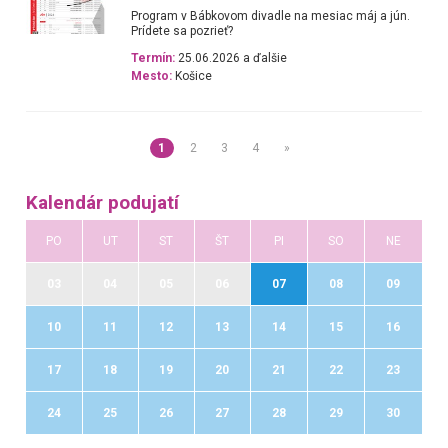
Program v Bábkovom divadle na mesiac máj a jún.
Prídete sa pozrieť?
Termín:
25.06.2026 a ďalšie
Mesto:
Košice
1
2
3
4
»
Kalendár podujatí
PO
UT
ST
ŠT
PI
SO
NE
03
04
05
06
07
08
09
10
11
12
13
14
15
16
17
18
19
20
21
22
23
24
25
26
27
28
29
30