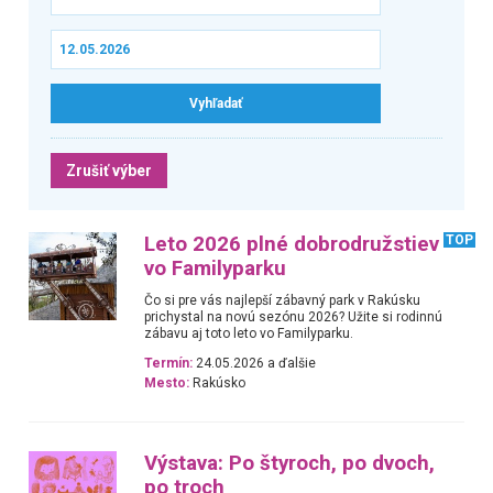
Zrušiť výber
Leto 2026 plné dobrodružstiev
TOP
vo Familyparku
Čo si pre vás najlepší zábavný park v Rakúsku
prichystal na novú sezónu 2026? Užite si rodinnú
zábavu aj toto leto vo Familyparku.
Termín:
24.05.2026 a ďalšie
Mesto:
Rakúsko
Výstava: Po štyroch, po dvoch,
po troch