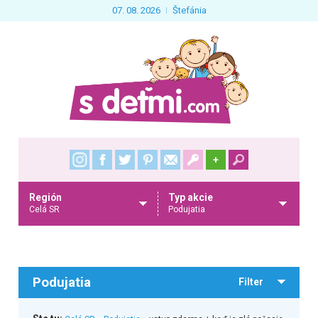
07. 08. 2026
Štefánia
+
Región
Typ akcie
Celá SR
Podujatia
Podujatia
Filter