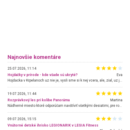
Najnovšie komentáre
25.07.2026, 11:14
Hojdačky v prírode - kde všade sú ukryté?
Eva
Hojdacka v Krpelanoch uz nie je, vysli sme si k nej vcera, ale, zial, uz je znicena. Ak sem planujete cestu len kvoli hojdacke, mozete si ju usetrit. Krasny vyhlad je tu vsak aj bez hojdacky :-)
19.07.2026, 11:44
Rozprávkový les pri kolibe Panoráma
Martina
Nádherné miesto ktoré odporúčam navštíviť všetkými desiatimi, pre rodiny s deťmi, dôchodcom... Proste a jednoducho ozaj rozprávkový les.. určite ešte prídeme. Odniesli sme si na pamiatku krásne tričká,
09.07.2026, 15:15
Vnútorné detské ihrisko LEGIONARIK v LEGIA Fitness