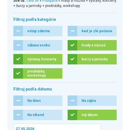
Ste tu:
Celá SR
»
Podujatia
» hrady a múzeá + výstavy, koncerty
+ burzy a jarmoky + prednášky, workshopy
Filtruj podľa kategórie
vstup zdarma
keď je zlé počasie
zábava vonku
hrady a múzeá
výstavy, koncerty
burzy a jarmoky
prednášky,
workshopy
Filtruj podľa dátumu
Na dnes
Na zajtra
Na víkend
Iný dátum