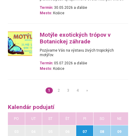
Termín:
30.05.2026 a ďalšie
Mesto:
Košice
Motýle exotických trópov v
Botanickej záhrade
Pozývame Vás na výstavu živých tropických
motýľov.
Termín:
05.07.2026 a ďalšie
Mesto:
Košice
1
2
3
4
»
Kalendár podujatí
PO
UT
ST
ŠT
PI
SO
NE
03
04
05
06
07
08
09