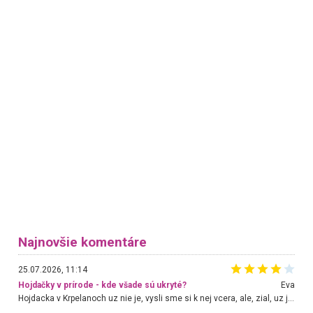
Najnovšie komentáre
25.07.2026, 11:14
Hojdačky v prírode - kde všade sú ukryté?
Eva
Hojdacka v Krpelanoch uz nie je, vysli sme si k nej vcera, ale, zial, uz je znicena. Ak sem planujete cestu len kvoli hojdacke, mozete si ju usetrit. Krasny vyhlad je tu vsak aj bez hojdacky :-)