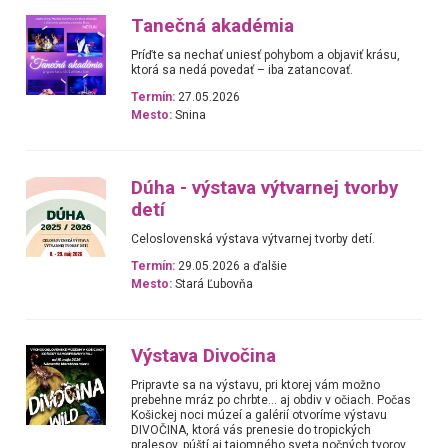
Tanečná akadémia
Príďte sa nechať uniesť pohybom a objaviť krásu,
ktorá sa nedá povedať – iba zatancovať.
Termín:
27.05.2026
Mesto:
Snina
Dúha - výstava výtvarnej tvorby
detí
Celoslovenská výstava výtvarnej tvorby detí.
Termín:
29.05.2026 a ďalšie
Mesto:
Stará Ľubovňa
Výstava Divočina
Pripravte sa na výstavu, pri ktorej vám možno
prebehne mráz po chrbte… aj obdiv v očiach. Počas
Košickej noci múzeí a galérií otvoríme výstavu
DIVOČINA, ktorá vás prenesie do tropických
pralesov, púští aj tajomného sveta nočných tvorov.