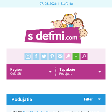
07. 08. 2026
Štefánia
+
Región
Typ akcie
Celá SR
Podujatia
Podujatia
Filter