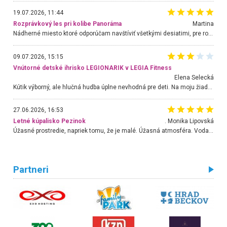
19.07.2026, 11:44
Rozprávkový les pri kolibe Panoráma
Martina
Nádherné miesto ktoré odporúčam navštíviť všetkými desiatimi, pre rodiny s deťmi, dôchodcom... Proste a jednoducho ozaj rozprávkový les.. určite ešte prídeme. Odniesli sme si na pamiatku krásne tričká,
09.07.2026, 15:15
Vnútorné detské ihrisko LEGIONARIK v LEGIA Fitness
Elena Selecká
Kútik výborný, ale hlučná hudba úplne nevhodná pre deti. Na moju žiadosť o aspoň sušenie nereagovali.
27.06.2026, 16:53
Letné kúpalisko Pezinok
. Monika Lipovská
Úžasné prostredie, napriek tomu, že je malé. Úžasná atmosféra. Voda fantastická a nádherná. Ľudí je pomerne veľa, ale su mili a ohľaduplní. Je veľmi zaujímavé sledovať, ako dokážu spolu športovať cudzí ľudia a bez ohľadu na vek. Vládne tu pohoda. Vnuka neviem dostať z vody. Ďakujem za krásny deň . Urcite sa sem vrátim. Jediný problém je s parkovaním, ale aj ten sa mi podarilo vyriešiť. Monika Bratislava
Partneri