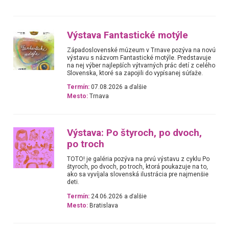
Výstava Fantastické motýle
Západoslovenské múzeum v Trnave pozýva na novú
výstavu s názvom Fantastické motýle. Predstavuje
na nej výber najlepších výtvarných prác detí z celého
Slovenska, ktoré sa zapojili do vypísanej súťaže.
Termín:
07.08.2026 a ďalšie
Mesto:
Trnava
Výstava: Po štyroch, po dvoch,
po troch
TOTO! je galéria pozýva na prvú výstavu z cyklu Po
štyroch, po dvoch, po troch, ktorá poukazuje na to,
ako sa vyvíjala slovenská ilustrácia pre najmenšie
deti.
Termín:
24.06.2026 a ďalšie
Mesto:
Bratislava