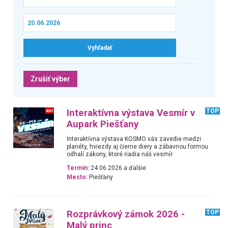
Zrušiť výber
Interaktívna výstava Vesmír v
TOP
Aupark Piešťany
Interaktívna výstava KOSMO vás zavedie medzi
planéty, hviezdy aj čierne diery a zábavnou formou
odhalí zákony, ktoré riadia náš vesmír.
Termín:
24.06.2026 a ďalšie
Mesto:
Piešťany
Rozprávkový zámok 2026 -
TOP
Malý princ