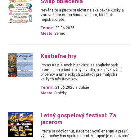
Swap oblečenia
Neváhajte a príďte si uloviť nejaké pekné kúsky a
zároveň dať druhú šancu veciam, ktoré už
nepotrebujete.
Termín:
20.06.2026
Mesto:
Senec
Kaštieľne hry
Počas Kaštieľnych hier 2026 sa anglický park
premení na priestor plný divadla, rozprávkových
príbehov a umeleckých zážitkov pre malých i
veľkých návštevníkov.
Termín:
21.06.2026 a ďalšie
Mesto:
Strážky
Letný gospelový festival: Za
jazerom
Príďte si oddýchnuť, načerpať novú energiu a prežiť
výnimočný čas spolu s nami. Vstupné je dobrovoľné.