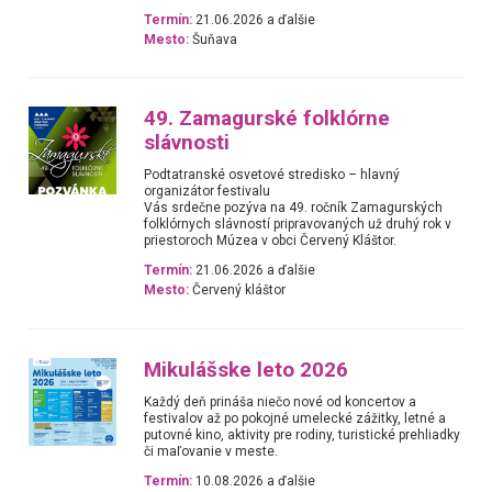
Termín:
21.06.2026 a ďalšie
Mesto:
Šuňava
49. Zamagurské folklórne
slávnosti
Podtatranské osvetové stredisko – hlavný
organizátor festivalu
Vás srdečne pozýva na 49. ročník Zamagurských
folklórnych slávností pripravovaných už druhý rok v
priestoroch Múzea v obci Červený Kláštor.
Termín:
21.06.2026 a ďalšie
Mesto:
Červený kláštor
Mikulášske leto 2026
Každý deň prináša niečo nové od koncertov a
festivalov až po pokojné umelecké zážitky, letné a
putovné kino, aktivity pre rodiny, turistické prehliadky
či maľovanie v meste.
Termín:
10.08.2026 a ďalšie