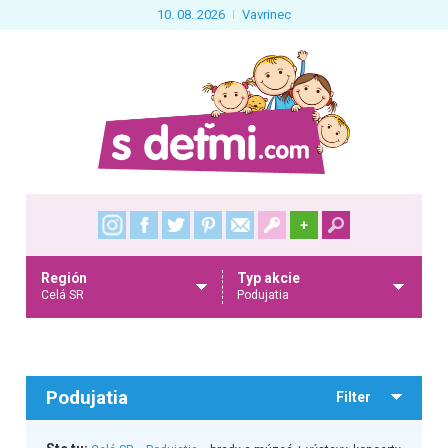
10. 08. 2026
Vavrinec
+
Región
Typ akcie
Celá SR
Podujatia
Podujatia
Filter