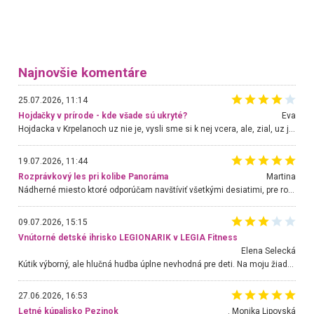
Najnovšie komentáre
25.07.2026, 11:14
Hojdačky v prírode - kde všade sú ukryté?
Eva
Hojdacka v Krpelanoch uz nie je, vysli sme si k nej vcera, ale, zial, uz je znicena. Ak sem planujete cestu len kvoli hojdacke, mozete si ju usetrit. Krasny vyhlad je tu vsak aj bez hojdacky :-)
19.07.2026, 11:44
Rozprávkový les pri kolibe Panoráma
Martina
Nádherné miesto ktoré odporúčam navštíviť všetkými desiatimi, pre rodiny s deťmi, dôchodcom... Proste a jednoducho ozaj rozprávkový les.. určite ešte prídeme. Odniesli sme si na pamiatku krásne tričká,
09.07.2026, 15:15
Vnútorné detské ihrisko LEGIONARIK v LEGIA Fitness
Elena Selecká
Kútik výborný, ale hlučná hudba úplne nevhodná pre deti. Na moju žiadosť o aspoň sušenie nereagovali.
27.06.2026, 16:53
Letné kúpalisko Pezinok
. Monika Lipovská