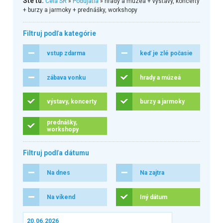
Ste tu:
Celá SR
»
Podujatia
» hrady a múzeá + výstavy, koncerty
+ burzy a jarmoky + prednášky, workshopy
Filtruj podľa kategórie
vstup zdarma
keď je zlé počasie
zábava vonku
hrady a múzeá
výstavy, koncerty
burzy a jarmoky
prednášky,
workshopy
Filtruj podľa dátumu
Na dnes
Na zajtra
Na víkend
Iný dátum