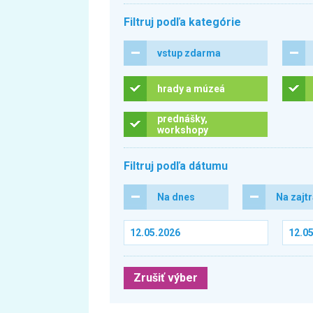
Filtruj podľa kategórie
vstup zdarma
hrady a múzeá
prednášky,
workshopy
Filtruj podľa dátumu
Na dnes
Na zajt
Zrušiť výber