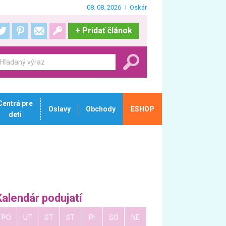
08. 08. 2026
Oskár
+
Pridať článok
Centrá pre
Oslavy
Obchody
ESHOP
deti
Kalendár podujatí
PO
UT
ST
ŠT
PI
SO
NE