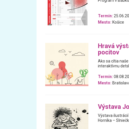
Program v Bábkov
Termín:
25.06.20
Mesto:
Košice
Hravá výst
pocitov
Ako sa cítia naše
interaktívnu dets
Termín:
08.08.20
Mesto:
Bratislav
Výstava Jo
Výstava ilustráci
Horníka – Slniečk