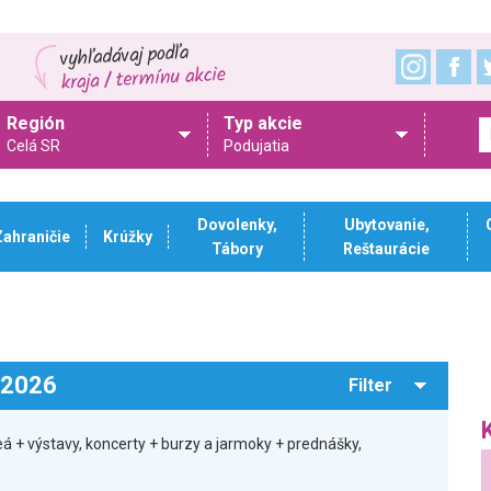
Región
Typ akcie
Celá SR
Podujatia
Dovolenky,
Ubytovanie,
Zahraničie
Krúžky
Tábory
Reštaurácie
.2026
Filter
á + výstavy, koncerty + burzy a jarmoky + prednášky,