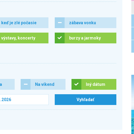
keď je zlé počasie
zábava vonku
výstavy, koncerty
burzy a jarmoky
ra
Na víkend
Iný dátum