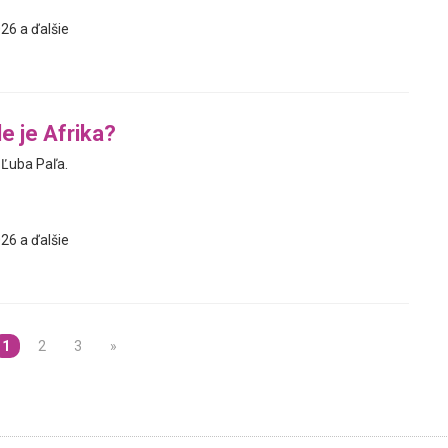
26 a ďalšie
e je Afrika?
í Ľuba Paľa.
26 a ďalšie
1
2
3
»