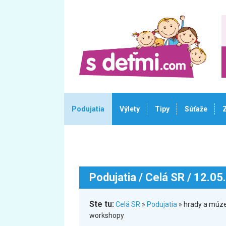
Podujatia
Výlety
Tipy
Súťaže
Podujatia
/ Celá SR / 12.05
Ste tu:
Celá SR
»
Podujatia
» hrady a múze
workshopy