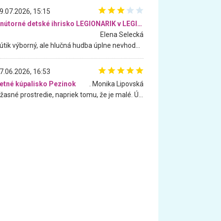
9.07.2026, 15:15
Vnútorné detské ihrisko LEGIONARIK v LEGIA Fitness
Elena Selecká
Kútik výborný, ale hlučná hudba úplne nevhodná pre deti. Na moju žiadosť o aspoň sušenie nereagovali.
7.06.2026, 16:53
etné kúpalisko Pezinok
. Monika Lipovská
Úžasné prostredie, napriek tomu, že je malé. Úžasná atmosféra. Voda fantastická a nádherná. Ľudí je pomerne veľa, ale su mili a ohľaduplní. Je veľmi zaujímavé sledovať, ako dokážu spolu športovať cudzí ľudia a bez ohľadu na vek. Vládne tu pohoda. Vnuka neviem dostať z vody. Ďakujem za krásny deň . Urcite sa sem vrátim. Jediný problém je s parkovaním, ale aj ten sa mi podarilo vyriešiť. Monika Bratislava