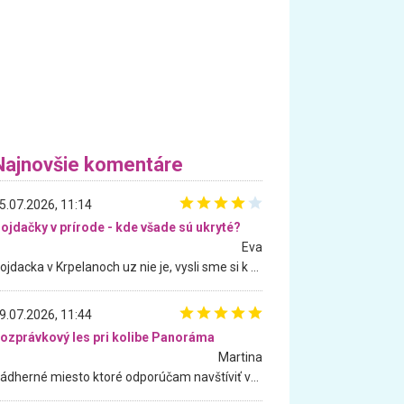
Najnovšie komentáre
5.07.2026, 11:14
ojdačky v prírode - kde všade sú ukryté?
Eva
Hojdacka v Krpelanoch uz nie je, vysli sme si k nej vcera, ale, zial, uz je znicena. Ak sem planujete cestu len kvoli hojdacke, mozete si ju usetrit. Krasny vyhlad je tu vsak aj bez hojdacky :-)
9.07.2026, 11:44
ozprávkový les pri kolibe Panoráma
Martina
Nádherné miesto ktoré odporúčam navštíviť všetkými desiatimi, pre rodiny s deťmi, dôchodcom... Proste a jednoducho ozaj rozprávkový les.. určite ešte prídeme. Odniesli sme si na pamiatku krásne tričká,