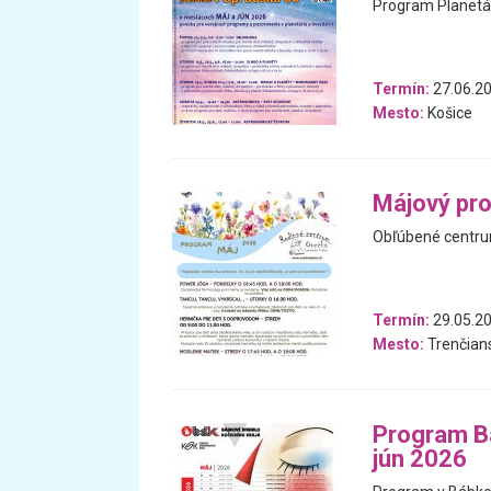
Program Planetár
Termín:
27.06.20
Mesto:
Košice
Májový pr
Obľúbené centrum
Termín:
29.05.20
Mesto:
Trenčians
Program Bá
jún 2026