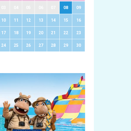
03
04
05
06
07
08
09
10
11
12
13
14
15
16
17
18
19
20
21
22
23
24
25
26
27
28
29
30