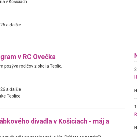
ia v Košiciach
26 a ďalšie
ogram v RC Ovečka
 pozýva rodičov z okolia Teplíc.
2
H
26 a ďalšie
ke Teplice
1
R
bkového divadla v Košiciach - máj a