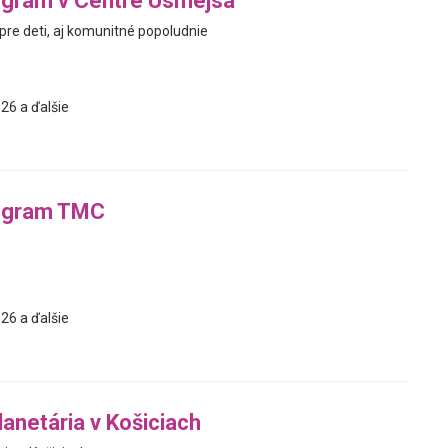
ogram v Centre Usmejsa
 pre deti, aj komunitné popoludnie
26 a ďalšie
ogram TMC
26 a ďalšie
anetária v Košiciach