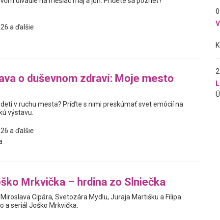
om divadle na mesiac máj a jún. Prídete sa pozrieť?
0
26 a ďalšie
2
ava o duševnom zdraví: Moje mesto
L
 deti v ruchu mesta? Príďte s nimi preskúmať svet emócií na
kú výstavu.
26 a ďalšie
a
ško Mrkvička – hrdina zo Slniečka
í Miroslava Cipára, Svetozára Mydlu, Juraja Martišku a Filipa
o a seriál Joško Mrkvička.