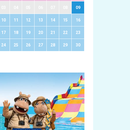
03
04
05
06
07
08
09
10
11
12
13
14
15
16
17
18
19
20
21
22
23
24
25
26
27
28
29
30