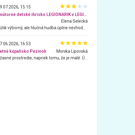
9.07.2026, 15:15
Vnútorné detské ihrisko LEGIONARIK v LEGIA Fitness
Elena Selecká
Kútik výborný, ale hlučná hudba úplne nevhodná pre deti. Na moju žiadosť o aspoň sušenie nereagovali.
7.06.2026, 16:53
etné kúpalisko Pezinok
. Monika Lipovská
Úžasné prostredie, napriek tomu, že je malé. Úžasná atmosféra. Voda fantastická a nádherná. Ľudí je pomerne veľa, ale su mili a ohľaduplní. Je veľmi zaujímavé sledovať, ako dokážu spolu športovať cudzí ľudia a bez ohľadu na vek. Vládne tu pohoda. Vnuka neviem dostať z vody. Ďakujem za krásny deň . Urcite sa sem vrátim. Jediný problém je s parkovaním, ale aj ten sa mi podarilo vyriešiť. Monika Bratislava