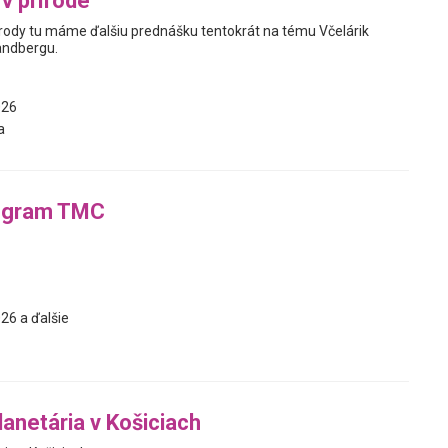
v prírode
írody tu máme ďalšiu prednášku tentokrát na tému Včelárik
Sandbergu.
026
a
ogram TMC
26 a ďalšie
anetária v Košiciach