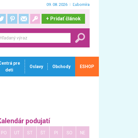
09. 08. 2026
Ľubomíra
+
Pridať článok
Centrá pre
Oslavy
Obchody
ESHOP
deti
Kalendár podujatí
PO
UT
ST
ŠT
PI
SO
NE