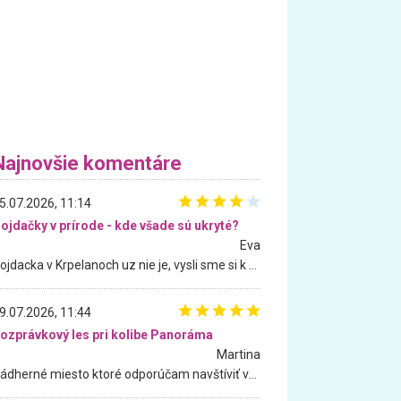
Najnovšie komentáre
5.07.2026, 11:14
ojdačky v prírode - kde všade sú ukryté?
Eva
Hojdacka v Krpelanoch uz nie je, vysli sme si k nej vcera, ale, zial, uz je znicena. Ak sem planujete cestu len kvoli hojdacke, mozete si ju usetrit. Krasny vyhlad je tu vsak aj bez hojdacky :-)
9.07.2026, 11:44
ozprávkový les pri kolibe Panoráma
Martina
Nádherné miesto ktoré odporúčam navštíviť všetkými desiatimi, pre rodiny s deťmi, dôchodcom... Proste a jednoducho ozaj rozprávkový les.. určite ešte prídeme. Odniesli sme si na pamiatku krásne tričká,