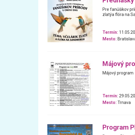
Prednášky 
Pre fanúšikov pr
zlatýa flóra na 
Termín:
11.05.2
Mesto:
Bratislav
Májový pr
Májový program
Termín:
29.05.20
Mesto:
Trnava
Program Pl