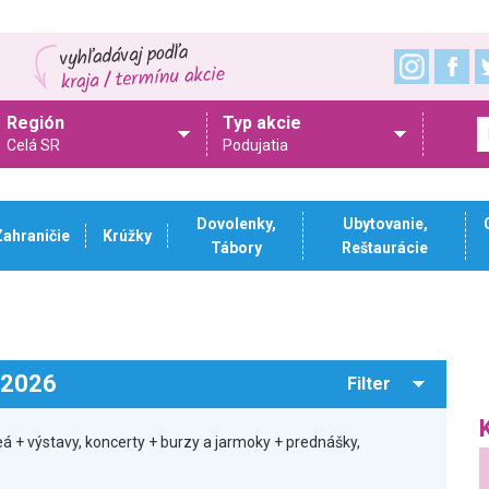
Región
Typ akcie
Celá SR
Podujatia
Dovolenky,
Ubytovanie,
Zahraničie
Krúžky
Tábory
Reštaurácie
.2026
Filter
á + výstavy, koncerty + burzy a jarmoky + prednášky,