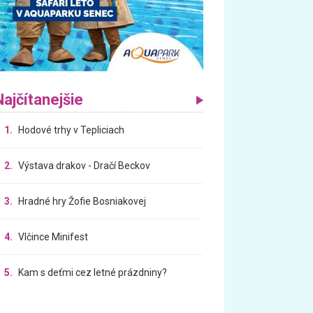
Najčítanejšie
1.
Hodové trhy v Tepliciach
2.
Výstava drakov - Dračí Beckov
3.
Hradné hry Žofie Bosniakovej
4.
Vlčince Minifest
5.
Kam s deťmi cez letné prázdniny?