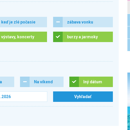
keď je zlé počasie
zábava vonku
výstavy, koncerty
burzy a jarmoky
ra
Na víkend
Iný dátum