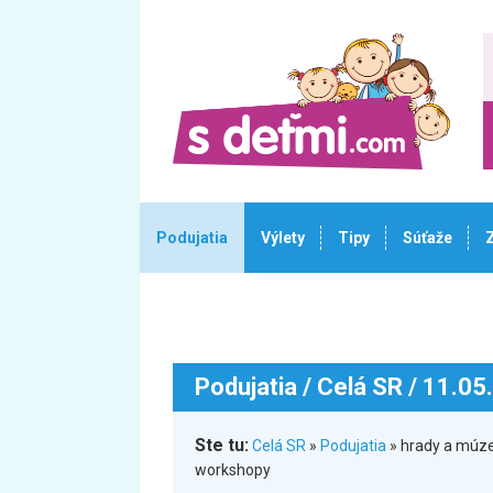
Podujatia
Výlety
Tipy
Súťaže
Podujatia
/ Celá SR / 11.05
Ste tu:
Celá SR
»
Podujatia
» hrady a múze
workshopy