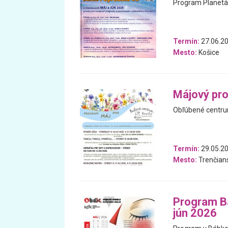
Program Planetár
Termín:
27.06.20
Mesto:
Košice
Májový pr
Obľúbené centrum
Termín:
29.05.20
Mesto:
Trenčians
Program Bá
jún 2026