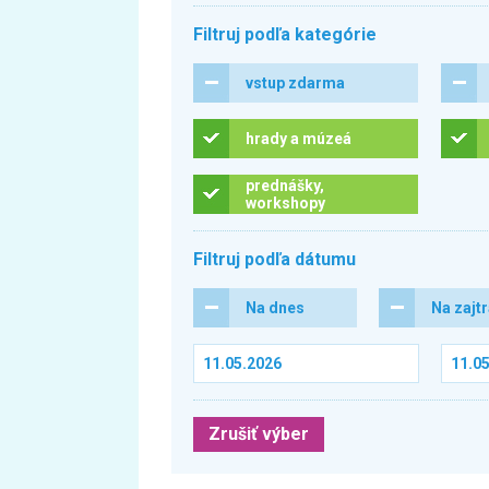
Filtruj podľa kategórie
vstup zdarma
hrady a múzeá
prednášky,
workshopy
Filtruj podľa dátumu
Na dnes
Na zajt
Zrušiť výber