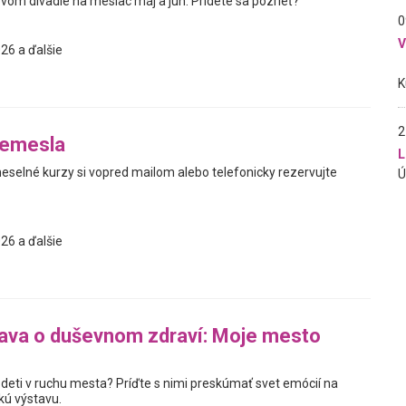
om divadle na mesiac máj a jún. Prídete sa pozrieť?
0
26 a ďalšie
2
remesla
L
meselné kurzy si vopred mailom alebo telefonicky rezervujte
26 a ďalšie
ava o duševnom zdraví: Moje mesto
 deti v ruchu mesta? Príďte s nimi preskúmať svet emócií na
kú výstavu.