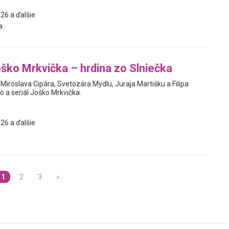
26 a ďalšie
a
ško Mrkvička – hrdina zo Slniečka
í Miroslava Cipára, Svetozára Mydlu, Juraja Martišku a Filipa
o a seriál Joško Mrkvička.
26 a ďalšie
1
2
3
»