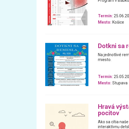
Program v Bábkov
Termín:
25.06.20
Mesto:
Košice
Dotkni sa 
Na jednotlivé re
miesto.
Termín:
25.05.20
Mesto:
Stupava
Hravá výst
pocitov
Ako sa cítia naše
interaktívnu dets