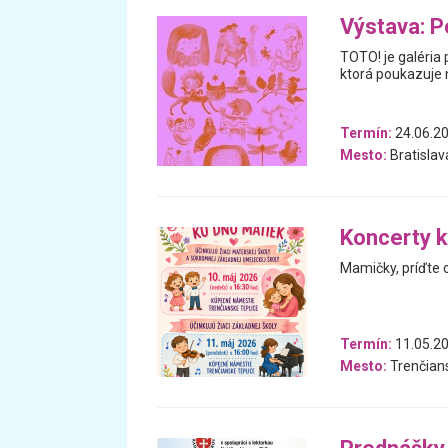
Výstava: P
TOTO! je galéria 
ktorá poukazuje n
Termín:
24.06.20
Mesto:
Bratislav
Koncerty k
Mamičky, príďte o
Termín:
11.05.20
Mesto:
Trenčians