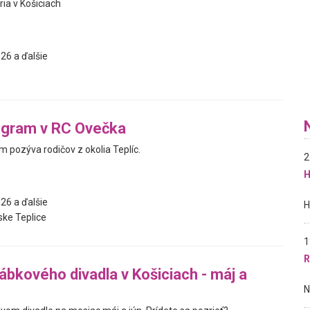
ia v Košiciach
26 a ďalšie
ogram v RC Ovečka
 pozýva rodičov z okolia Teplíc.
2
H
26 a ďalšie
ke Teplice
1
R
bkového divadla v Košiciach - máj a