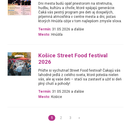
Dni mesta budú opäť priestorom na stretnutia,
hudbu, kultúru a chvíle, ktoré spájajú generácie.
Čaká vás pestrý program pre deti aj dospelých,
príjemná atmosféra v centre mesta a dni, počas
ktorých Hnúšťa ožije v tom najlepšom zmysle slova.
Termín:
31.05.2026 a ďalšie
Mesto:
Hnúšťa
Košice Street Food festival
2026
Príďte si vychutnať Street Food festival! Čakajú vás
lahodné jedlá z celého sveta, ktoré potešia nielen
vás, ale aj vaše deti – stačí sa zastaviť a užiť si deň
plný chutí a pohody!
Termín:
31.05.2026 a ďalšie
Mesto:
Košice
1
2
3
»