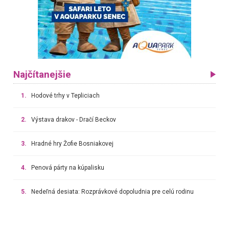
Najčítanejšie
1.
Hodové trhy v Tepliciach
2.
Výstava drakov - Dračí Beckov
3.
Hradné hry Žofie Bosniakovej
4.
Penová párty na kúpalisku
5.
Nedeľná desiata: Rozprávkové dopoludnia pre celú rodinu