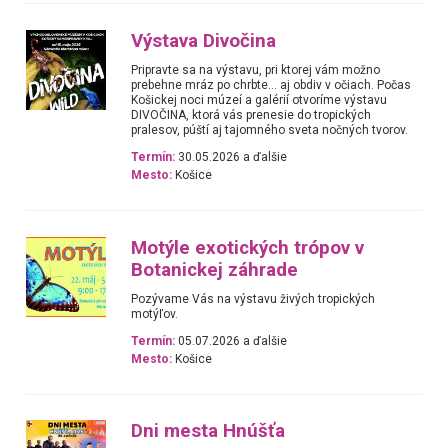
Výstava Divočina
Pripravte sa na výstavu, pri ktorej vám možno
prebehne mráz po chrbte… aj obdiv v očiach. Počas
Košickej noci múzeí a galérií otvoríme výstavu
DIVOČINA, ktorá vás prenesie do tropických
pralesov, púští aj tajomného sveta nočných tvorov.
Termín:
30.05.2026 a ďalšie
Mesto:
Košice
Motýle exotických trópov v
Botanickej záhrade
Pozývame Vás na výstavu živých tropických
motýľov.
Termín:
05.07.2026 a ďalšie
Mesto:
Košice
Dni mesta Hnúšťa