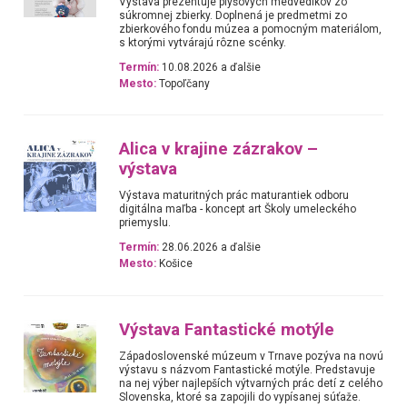
Výstava prezentuje plyšových medvedíkov zo
súkromnej zbierky. Doplnená je predmetmi zo
zbierkového fondu múzea a pomocným materiálom,
s ktorými vytvárajú rôzne scénky.
Termín:
10.08.2026 a ďalšie
Mesto:
Topoľčany
Alica v krajine zázrakov –
výstava
Výstava maturitných prác maturantiek odboru
digitálna maľba - koncept art Školy umeleckého
priemyslu.
Termín:
28.06.2026 a ďalšie
Mesto:
Košice
Výstava Fantastické motýle
Západoslovenské múzeum v Trnave pozýva na novú
výstavu s názvom Fantastické motýle. Predstavuje
na nej výber najlepších výtvarných prác detí z celého
Slovenska, ktoré sa zapojili do vypísanej súťaže.