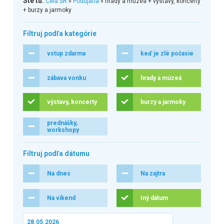
Ste tu:
Celá SR
»
Podujatia
» hrady a múzeá + výstavy, koncerty
+ burzy a jarmoky
Filtruj podľa kategórie
vstup zdarma
keď je zlé počasie
zábava vonku
hrady a múzeá
výstavy, koncerty
burzy a jarmoky
prednášky,
workshopy
Filtruj podľa dátumu
Na dnes
Na zajtra
Na víkend
Iný dátum