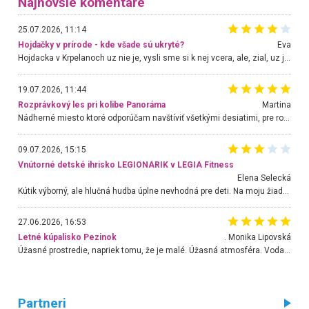
Najnovšie komentáre
25.07.2026, 11:14
Hojdačky v prírode - kde všade sú ukryté?
Eva
Hojdacka v Krpelanoch uz nie je, vysli sme si k nej vcera, ale, zial, uz je znicena. Ak sem planujete cestu len kvoli hojdacke, mozete si ju usetrit. Krasny vyhlad je tu vsak aj bez hojdacky :-)
19.07.2026, 11:44
Rozprávkový les pri kolibe Panoráma
Martina
Nádherné miesto ktoré odporúčam navštíviť všetkými desiatimi, pre rodiny s deťmi, dôchodcom... Proste a jednoducho ozaj rozprávkový les.. určite ešte prídeme. Odniesli sme si na pamiatku krásne tričká,
09.07.2026, 15:15
Vnútorné detské ihrisko LEGIONARIK v LEGIA Fitness
Elena Selecká
Kútik výborný, ale hlučná hudba úplne nevhodná pre deti. Na moju žiadosť o aspoň sušenie nereagovali.
27.06.2026, 16:53
Letné kúpalisko Pezinok
. Monika Lipovská
Úžasné prostredie, napriek tomu, že je malé. Úžasná atmosféra. Voda fantastická a nádherná. Ľudí je pomerne veľa, ale su mili a ohľaduplní. Je veľmi zaujímavé sledovať, ako dokážu spolu športovať cudzí ľudia a bez ohľadu na vek. Vládne tu pohoda. Vnuka neviem dostať z vody. Ďakujem za krásny deň . Urcite sa sem vrátim. Jediný problém je s parkovaním, ale aj ten sa mi podarilo vyriešiť. Monika Bratislava
Partneri