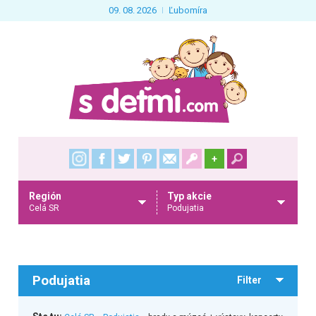
09. 08. 2026
Ľubomíra
+
Región
Typ akcie
Celá SR
Podujatia
Podujatia
Filter