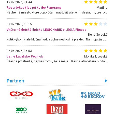
19.07.2026, 11:44
Rozprávkový les pri kolibe Panoráma
Martina
Nádherné miesto ktoré odporúčam navštíviť všetkými desiatimi, pre rodiny s deťmi, dôchodcom... Proste a jednoducho ozaj rozprávkový les.. určite ešte prídeme. Odniesli sme si na pamiatku krásne tričká,
09.07.2026, 15:15
Vnútorné detské ihrisko LEGIONARIK v LEGIA Fitness
Elena Selecká
Kútik výborný, ale hlučná hudba úplne nevhodná pre deti. Na moju žiadosť o aspoň sušenie nereagovali.
27.06.2026, 16:53
Letné kúpalisko Pezinok
. Monika Lipovská
Úžasné prostredie, napriek tomu, že je malé. Úžasná atmosféra. Voda fantastická a nádherná. Ľudí je pomerne veľa, ale su mili a ohľaduplní. Je veľmi zaujímavé sledovať, ako dokážu spolu športovať cudzí ľudia a bez ohľadu na vek. Vládne tu pohoda. Vnuka neviem dostať z vody. Ďakujem za krásny deň . Urcite sa sem vrátim. Jediný problém je s parkovaním, ale aj ten sa mi podarilo vyriešiť. Monika Bratislava
Partneri