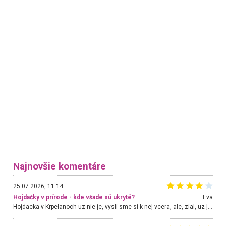
Najnovšie komentáre
25.07.2026, 11:14
Hojdačky v prírode - kde všade sú ukryté?
Eva
Hojdacka v Krpelanoch uz nie je, vysli sme si k nej vcera, ale, zial, uz je znicena. Ak sem planujete cestu len kvoli hojdacke, mozete si ju usetrit. Krasny vyhlad je tu vsak aj bez hojdacky :-)