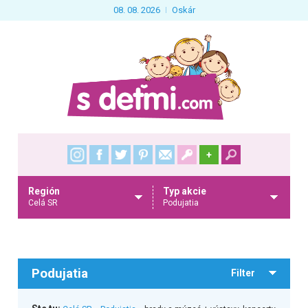
08. 08. 2026
Oskár
+
Región
Typ akcie
Celá SR
Podujatia
Podujatia
Filter