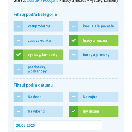
Ste tu:
Celá SR
»
Podujatia
» hrady a múzeá + výstavy, koncerty
Filtruj podľa kategórie
vstup zdarma
keď je zlé počasie
zábava vonku
hrady a múzeá
výstavy, koncerty
burzy a jarmoky
prednášky,
workshopy
Filtruj podľa dátumu
Na dnes
Na zajtra
Na víkend
Iný dátum