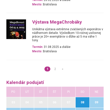
Mesto:
Bratislava
Výstava MegaChrobáky
Unikátna výstava extrémne zväčšených exponátov v
nádhernom detaile. Výsledkom 10-ročnej usilovnej
práce je 20+ exemplárov o dĺžke až 5 ma váhe 1
tony.
Termín:
31.08.2025 a ďalšie
Mesto:
Bratislava
1
2
»
Kalendár podujatí
PO
UT
ST
ŠT
PI
SO
NE
03
04
05
06
07
08
09