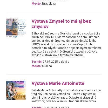
Mesto:
Bratislava
Výstava Zmysel to má aj bez
zmyslov
Záhorské múzeum v Skalici pripravilo v spolupráci s
Knižnicou BIBIANY, Medzinárodného domu umenia
pre deti a Medzinárodnou úniou pre detskú knihu
(IBBY) interaktívnu výstavu výnimočných kníh o
deťoch a mladých ľuďoch so špeciálnymi potrebami,
cez ktoré sa detskí návštevníci dozvedia o živote
svojich vrstovníkov s týmito potrebami.
Termín:
07.07.2025 a ďalšie
Mesto:
Skalica
Výstava Marie Antoinette
Príbeh Márie Antoinetty – od detstva vo Viedni až po
tragický koniec vo Versailles – ožíva v Rytierskej
sieni Bratislavského hradu. Objavte výstavu plnú
kostýmov, obrazov a luxusu francúzskeho dvora.
Termín:
28.02.2026 a ďalšie