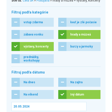
Ste tu:
Celá SR
»
Podujatia
» hrady a múzeá + výstavy, koncerty
Filtruj podľa kategórie
vstup zdarma
keď je zlé počasie
zábava vonku
hrady a múzeá
výstavy, koncerty
burzy a jarmoky
prednášky,
workshopy
Filtruj podľa dátumu
Na dnes
Na zajtra
Na víkend
Iný dátum