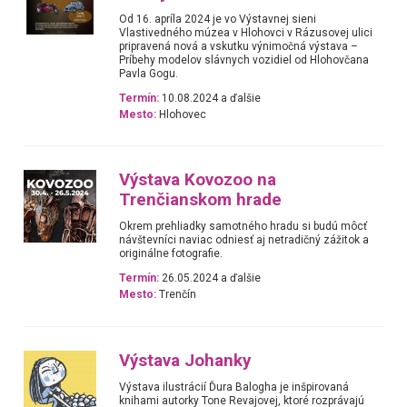
Od 16. apríla 2024 je vo Výstavnej sieni
Vlastivedného múzea v Hlohovci v Rázusovej ulici
pripravená nová a vskutku výnimočná výstava –
Príbehy modelov slávnych vozidiel od Hlohovčana
Pavla Gogu.
Termín:
10.08.2024 a ďalšie
Mesto:
Hlohovec
Výstava Kovozoo na
Trenčianskom hrade
Okrem prehliadky samotného hradu si budú môcť
návštevníci naviac odniesť aj netradičný zážitok a
originálne fotografie.
Termín:
26.05.2024 a ďalšie
Mesto:
Trenčín
Výstava Johanky
Výstava ilustrácií Ďura Balogha je inšpirovaná
knihami autorky Tone Revajovej, ktoré rozprávajú