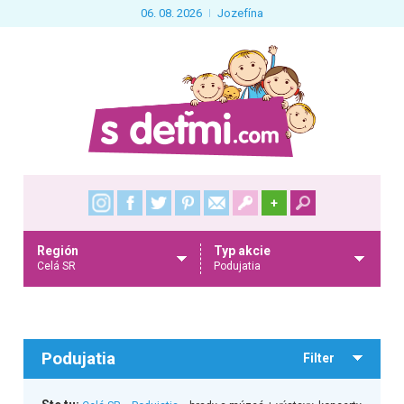
06. 08. 2026
Jozefína
+
Región
Typ akcie
Celá SR
Podujatia
Podujatia
Filter