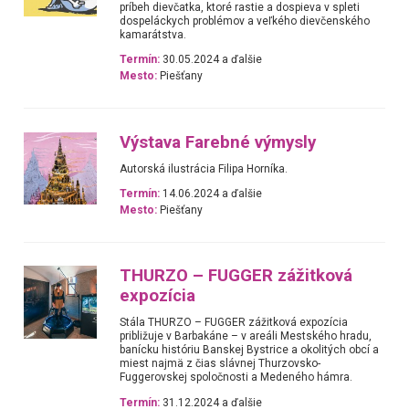
príbeh dievčatka, ktoré rastie a dospieva v spleti
dospeláckych problémov a veľkého dievčenského
kamarátstva.
Termín:
30.05.2024 a ďalšie
Mesto:
Piešťany
Výstava Farebné výmysly
Autorská ilustrácia Filipa Horníka.
Termín:
14.06.2024 a ďalšie
Mesto:
Piešťany
THURZO – FUGGER zážitková
expozícia
Stála THURZO – FUGGER zážitková expozícia
približuje v Barbakáne – v areáli Mestského hradu,
banícku históriu Banskej Bystrice a okolitých obcí a
miest najmä z čias slávnej Thurzovsko-
Fuggerovskej spoločnosti a Medeného hámra.
Termín:
31.12.2024 a ďalšie