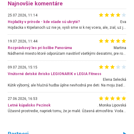
Najnovšie komentáre
25.07.2026, 11:14
Hojdačky v prírode - kde všade sú ukryté?
Eva
Hojdacka v Krpelanoch uz nie je, vysli sme si k nej vcera, ale, zial, uz je znicena. Ak sem planujete cestu len kvoli hojdacke, mozete si ju usetrit. Krasny vyhlad je tu vsak aj bez hojdacky :-)
19.07.2026, 11:44
Rozprávkový les pri kolibe Panoráma
Martina
Nádherné miesto ktoré odporúčam navštíviť všetkými desiatimi, pre rodiny s deťmi, dôchodcom... Proste a jednoducho ozaj rozprávkový les.. určite ešte prídeme. Odniesli sme si na pamiatku krásne tričká,
09.07.2026, 15:15
Vnútorné detské ihrisko LEGIONARIK v LEGIA Fitness
Elena Selecká
Kútik výborný, ale hlučná hudba úplne nevhodná pre deti. Na moju žiadosť o aspoň sušenie nereagovali.
27.06.2026, 16:53
Letné kúpalisko Pezinok
. Monika Lipovská
Úžasné prostredie, napriek tomu, že je malé. Úžasná atmosféra. Voda fantastická a nádherná. Ľudí je pomerne veľa, ale su mili a ohľaduplní. Je veľmi zaujímavé sledovať, ako dokážu spolu športovať cudzí ľudia a bez ohľadu na vek. Vládne tu pohoda. Vnuka neviem dostať z vody. Ďakujem za krásny deň . Urcite sa sem vrátim. Jediný problém je s parkovaním, ale aj ten sa mi podarilo vyriešiť. Monika Bratislava
Partneri