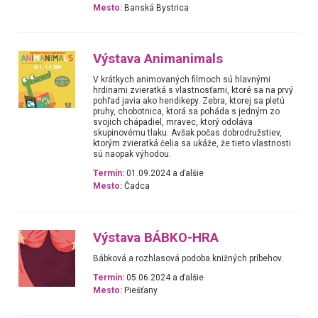
Mesto:
Banská Bystrica
Výstava Animanimals
V krátkych animovaných filmoch sú hlavnými
hrdinami zvieratká s vlastnosťami, ktoré sa na prvý
pohľad javia ako hendikepy. Zebra, ktorej sa pletú
pruhy, chobotnica, ktorá sa poháda s jedným zo
svojich chápadiel, mravec, ktorý odoláva
skupinovému tlaku. Avšak počas dobrodružstiev,
ktorým zvieratká čelia sa ukáže, že tieto vlastnosti
sú naopak výhodou.
Termín:
01.09.2024 a ďalšie
Mesto:
Čadca
Výstava BÁBKO-HRA
Bábková a rozhlasová podoba knižných príbehov.
Termín:
05.06.2024 a ďalšie
Mesto:
Piešťany