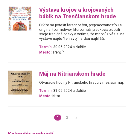
Výstava krojov a krojovaných
bábik na Trenčianskom hrade
Príďte sa potešiť farebnosťou, prepracovanosťou a
originalitou motívov, ktorou naši predkovia zdobili
svoje tradičné odevy a veríme, že mnohí z vás si na
výstave nájdu "ten svoj", srdcu najbližší.
Termín:
30.06.2024 a ďalšie
Mesto:
Trenčín
Máj na Nitrianskom hrade
Otváracie hodiny Nitranskeho hradu v mesiaci máj.
Termín:
31.05.2024 a ďalšie
Mesto:
Nitra
1
2
»
Kalendár podujatí