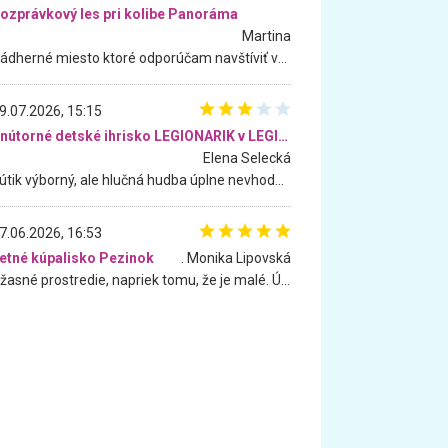
ozprávkový les pri kolibe Panoráma
Martina
Nádherné miesto ktoré odporúčam navštíviť všetkými desiatimi, pre rodiny s deťmi, dôchodcom... Proste a jednoducho ozaj rozprávkový les.. určite ešte prídeme. Odniesli sme si na pamiatku krásne tričká,
9.07.2026, 15:15
Vnútorné detské ihrisko LEGIONARIK v LEGIA Fitness
Elena Selecká
Kútik výborný, ale hlučná hudba úplne nevhodná pre deti. Na moju žiadosť o aspoň sušenie nereagovali.
7.06.2026, 16:53
etné kúpalisko Pezinok
. Monika Lipovská
Úžasné prostredie, napriek tomu, že je malé. Úžasná atmosféra. Voda fantastická a nádherná. Ľudí je pomerne veľa, ale su mili a ohľaduplní. Je veľmi zaujímavé sledovať, ako dokážu spolu športovať cudzí ľudia a bez ohľadu na vek. Vládne tu pohoda. Vnuka neviem dostať z vody. Ďakujem za krásny deň . Urcite sa sem vrátim. Jediný problém je s parkovaním, ale aj ten sa mi podarilo vyriešiť. Monika Bratislava