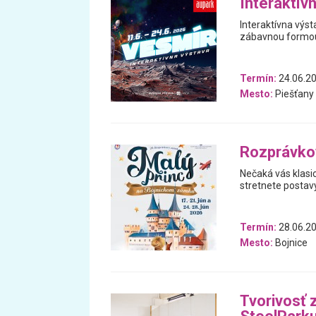
Interaktív
Interaktívna výs
zábavnou formou 
Termín:
24.06.20
Mesto:
Piešťany
Rozprávkov
Nečaká vás klasi
stretnete postavy
Termín:
28.06.20
Mesto:
Bojnice
Tvorivosť 