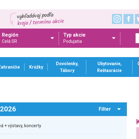
Región
Typ akcie
Celá SR
Podujatia
Dovolenky,
Ubytovanie,
Zahraničie
Krúžky
Tábory
Reštaurácie
.2026
Filter
á + výstavy, koncerty