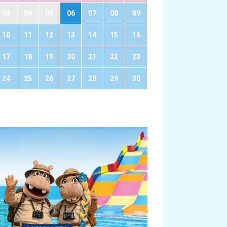
03
04
05
06
07
08
09
10
11
12
13
14
15
16
17
18
19
20
21
22
23
24
25
26
27
28
29
30