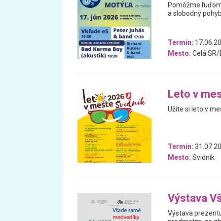
Pomôžme ľuďom s 
a slobodný pohyb
Termín:
17.06.2
Mesto:
Celá SR/B
Leto v mes
Užite si leto v me
Termín:
31.07.20
Mesto:
Svidník
Výstava V
Výstava prezentu