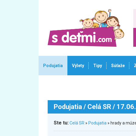
Podujatia
Výlety
Tipy
Súťaže
Podujatia
/ Celá SR / 17.06
Ste tu:
Celá SR
»
Podujatia
» hrady a múze