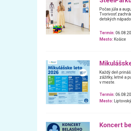
SteelPark
Počas júla a aug
Tvorivosť zachrán
detských nápado
Termín:
06.08.20
Mesto:
Košice
Mikulášske
Každý deň prináš
zážitky, letné a p
v meste.
Termín:
06.08.20
Mesto:
Liptovský
Koncert b