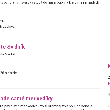
ochorením svalov vstúpiť do našej bubliny. Darujme im nádych
.
026
ratislava
te Svidník
ste Svidník
26 a ďalšie
2
H
šade samé medvedíky
je plyšových medvedíkov zo súkromnej zbierky. Doplnená je
1