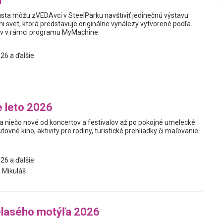
u
usta môžu zVEDAvci v SteelParku navštíviť jedinečnú výstavu
i svet, ktorá predstavuje originálne vynálezy vytvorené podľa
v v rámci programu MyMachine.
26 a ďalšie
 leto 2026
a niečo nové od koncertov a festivalov až po pokojné umelecké
utovné kino, aktivity pre rodiny, turistické prehliadky či maľovanie
26 a ďalšie
 Mikuláš
elasého motýľa 2026