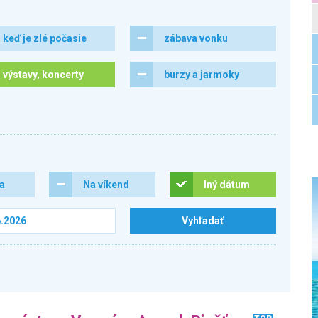
keď je zlé počasie
zábava vonku
výstavy, koncerty
burzy a jarmoky
ra
Na víkend
Iný dátum