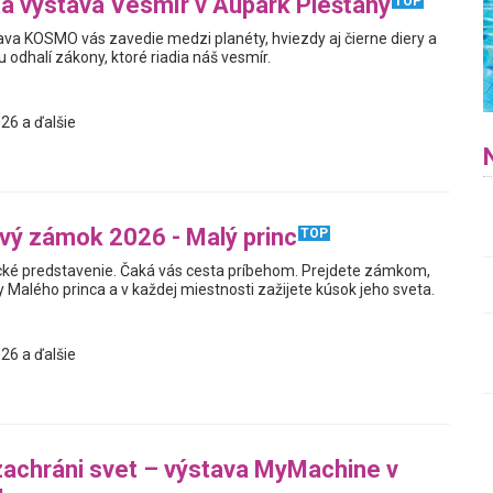
na výstava Vesmír v Aupark Piešťany
TOP
tava KOSMO vás zavedie medzi planéty, hviezdy aj čierne diery a
odhalí zákony, ktoré riadia náš vesmír.
26 a ďalšie
ý zámok 2026 - Malý princ
TOP
cké predstavenie. Čaká vás cesta príbehom. Prejdete zámkom,
 Malého princa a v každej miestnosti zažijete kúsok jeho sveta.
26 a ďalšie
zachráni svet – výstava MyMachine v