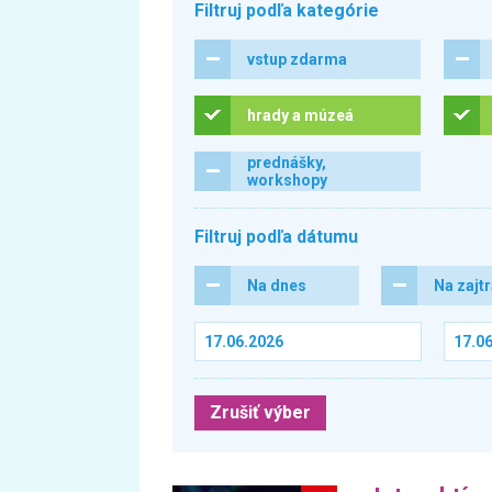
Filtruj podľa kategórie
vstup zdarma
hrady a múzeá
prednášky,
workshopy
Filtruj podľa dátumu
Na dnes
Na zajt
Zrušiť výber