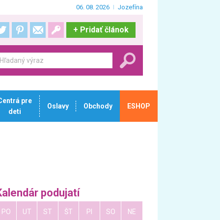
06. 08. 2026
Jozefína
+
Pridať článok
Centrá pre
Oslavy
Obchody
ESHOP
deti
Kalendár podujatí
PO
UT
ST
ŠT
PI
SO
NE