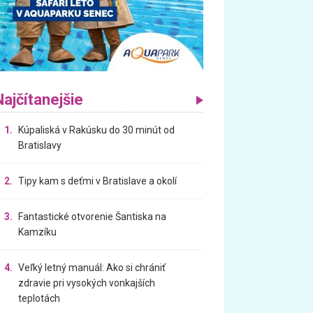
Najčítanejšie
1.
Kúpaliská v Rakúsku do 30 minút od
Bratislavy
2.
Tipy kam s deťmi v Bratislave a okolí
3.
Fantastické otvorenie Šantiska na
Kamzíku
4.
Veľký letný manuál: Ako si chrániť
zdravie pri vysokých vonkajších
teplotách