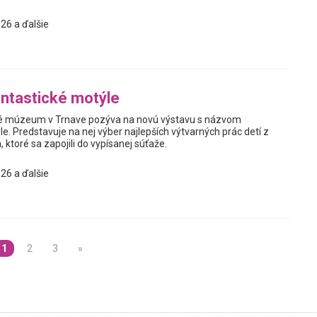
26 a ďalšie
ntastické motýle
 múzeum v Trnave pozýva na novú výstavu s názvom
e. Predstavuje na nej výber najlepších výtvarných prác detí z
 ktoré sa zapojili do vypísanej súťaže.
26 a ďalšie
1
2
3
»