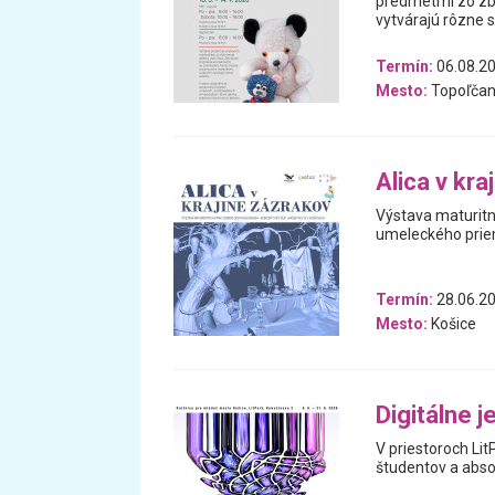
predmetmi zo zb
vytvárajú rôzne 
Termín:
06.08.20
Mesto:
Topoľčan
Alica v kra
Výstava maturitn
umeleckého prie
Termín:
28.06.20
Mesto:
Košice
Digitálne 
V priestoroch Lit
študentov a absol