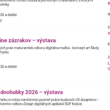
ierkového fondu múzea a pomocným materiálom, s ktorými
R
scénky.
26 a ďalšie
y
0
jine zázrakov – výstava
ých prác maturantiek odboru digitálna maľba - koncept art Školy
myslu.
2
L
26 a ďalšie
jednohubky 2026 – výstava
Parku si môžu návštevníci pozrieť práce budúcich UX dizajnérov -
ventov odboru Dizajn digitálnych aplikácií ŠUP Košice.