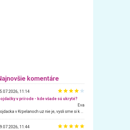
Najnovšie komentáre
5.07.2026, 11:14
ojdačky v prírode - kde všade sú ukryté?
Eva
Hojdacka v Krpelanoch uz nie je, vysli sme si k nej vcera, ale, zial, uz je znicena. Ak sem planujete cestu len kvoli hojdacke, mozete si ju usetrit. Krasny vyhlad je tu vsak aj bez hojdacky :-)
9.07.2026, 11:44